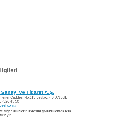
lgileri
 Sanayi ve Ticaret A.Ş.
Fener Caddesi No:115 Beykoz - İSTANBUL
6) 320 45 50
sel.com.tr
 ve diğer ürünlerin listesini görüntülemek için
tıklayın