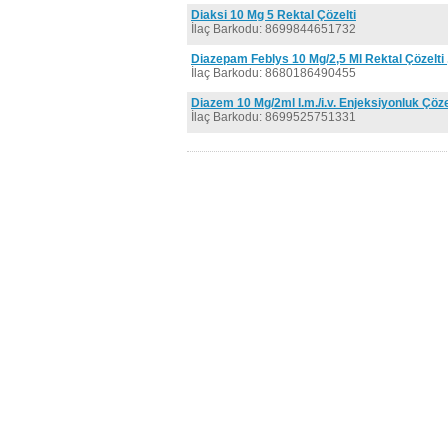
Diaksi 10 Mg 5 Rektal Çözelti
İlaç Barkodu: 8699844651732
Diazepam Feblys 10 Mg/2,5 Ml Rektal Çözelti 
İlaç Barkodu: 8680186490455
Diazem 10 Mg/2ml I.m./i.v. Enjeksiyonluk Çözel
İlaç Barkodu: 8699525751331