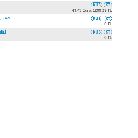
43,43 Euro,
1299,29 TL
, 5 Ad
0 TL
ti İ
0 TL