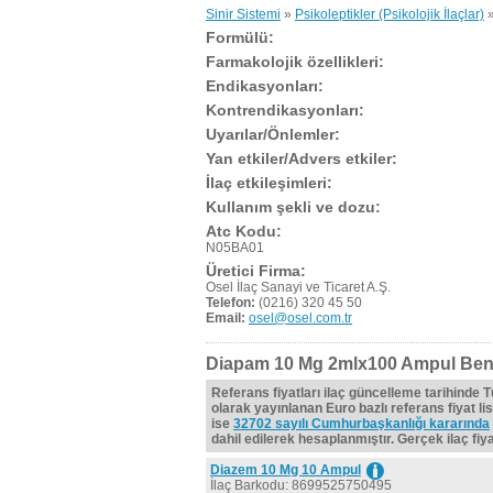
Sinir Sistemi
»
Psikoleptikler (Psikolojik İlaçlar)
Formülü:
Farmakolojik özellikleri:
Endikasyonları:
Kontrendikasyonları:
Uyarılar/Önlemler:
Yan etkiler/Advers etkiler:
İlaç etkileşimleri:
Kullanım şekli ve dozu:
Atc Kodu:
N05BA01
Üretici Firma:
Osel İlaç Sanayi ve Ticaret A.Ş.
Telefon:
(0216) 320 45 50
Email:
osel@osel.com.tr
Diapam 10 Mg 2mlx100 Ampul Benz
Referans fiyatları ilaç güncelleme tarihinde 
olarak yayınlanan Euro bazlı referans fiyat lis
ise
32702 sayılı Cumhurbaşkanlığı kararında
dahil edilerek hesaplanmıştır. Gerçek ilaç fiyat
Diazem 10 Mg 10 Ampul
İlaç Barkodu: 8699525750495