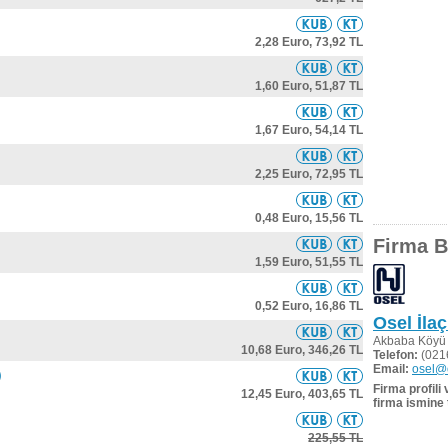
2,28 Euro,
73,92 TL
1,60 Euro,
51,87 TL
1,67 Euro,
54,14 TL
2,25 Euro,
72,95 TL
0,48 Euro,
15,56 TL
Firma Bi
1,59 Euro,
51,55 TL
0,52 Euro,
16,86 TL
Osel İlaç
Akbaba Köyü 
10,68 Euro,
346,26 TL
Telefon:
(021
Email:
osel@o
Firma profili
12,45 Euro,
403,65 TL
firma ismine 
225,55 TL