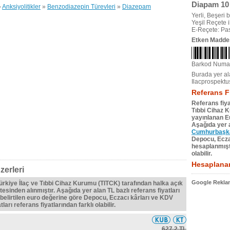
Diapam 10
»
Anksiyolitikler
»
Benzodiazepin Türevleri
»
Diazepam
Yerli, Beşeri bi
Yeşil Reçete il
E-Reçete: Pas
Etken Madde
Barkod Numa
Burada yer ala
Ilacprospektu
Referans F
Referans fiya
Tıbbi Cihaz 
yayınlanan Eu
Aşağıda yer a
Cumhurbaşkan
Depocu, Eczac
hesaplanmıştı
olabilir.
Hesaplanan
erleri
Google Reklam
Türkiye İlaç ve Tıbbi Cihaz Kurumu (TITCK) tarafından halka açık
tesinden alınmıştır. Aşağıda yer alan TL bazlı referans fiyatları
belirtilen euro değerine göre Depocu, Eczacı kârları ve KDV
ları referans fiyatlarından farklı olabilir.
627,2 TL