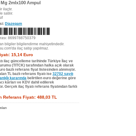
 Mg 2mlx100 Ampul
r ilaçtır.
e satılır.
if
si:
Diazepam
rası: 8699788750379
n bilgiler bilgilendirme mahiyetindedir.
su.com'da ilaç satışı yapılmaz.
iyatı: 15,14 Euro
tı ilaç güncelleme tarihinde Türkiye İlaç ve
Kurumu (TITCK) tarafından halka açık olarak
ro bazlı referans fiyat listesinden alınmıştır.
lan TL bazlı referans fiyatı ise
32702 sayılı
lığı kararında
belirtilen euro değerine göre
ı kârları ve KDV dahil edilerek
r. Gerçek ilaç fiyatı referans fiyatından farklı
 Referans Fiyatı: 488,03 TL
ları