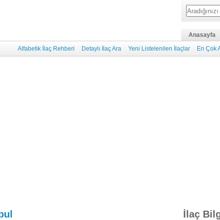
Anasayfa
Alfabetik İlaç Rehberi
Detaylı İlaç Ara
Yeni Listelenilen İlaçlar
En Çok A
pul
İlaç Bil