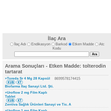
İlaç Ara
İlaç Adı
Endikasyon
Barkod
Etken Madde
Atc
Kodu
Arama Sonuçları - Etken Madde: tolterodin
tartarat
»Toreda Sr 4 Mg 28 Kapsül
8699578174415
Biofarma İlaç Sanayi Ltd. Şti.
»Uroflow 2 mg Film Kaplı
Tablet
Zentiva Sağlık Ürünleri Sanayi ve Tic. A
»Uroflow 1 mg Film Kaplı