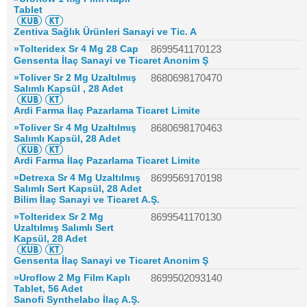
Tablet
Zentiva Sağlık Ürünleri Sanayi ve Tic. A
»Tolteridex Sr 4 Mg 28 Cap
8699541170123
Gensenta İlaç Sanayi ve Ticaret Anonim Ş
»Toliver Sr 2 Mg Uzaltılmış
8680698170470
Salımlı Kapsül , 28 Adet
Ardi Farma İlaç Pazarlama Ticaret Limite
»Toliver Sr 4 Mg Uzaltılmış
8680698170463
Salımlı Kapsül, 28 Adet
Ardi Farma İlaç Pazarlama Ticaret Limite
»Detrexa Sr 4 Mg Uzaltılmış
8699569170198
Salımlı Sert Kapsül, 28 Adet
Bilim İlaç Sanayi ve Ticaret A.Ş.
»Tolteridex Sr 2 Mg
8699541170130
Uzaltılmış Salımlı Sert
Kapsül, 28 Adet
Gensenta İlaç Sanayi ve Ticaret Anonim Ş
»Uroflow 2 Mg Film Kaplı
8699502093140
Tablet, 56 Adet
Sanofi Synthelabo İlaç A.Ş.