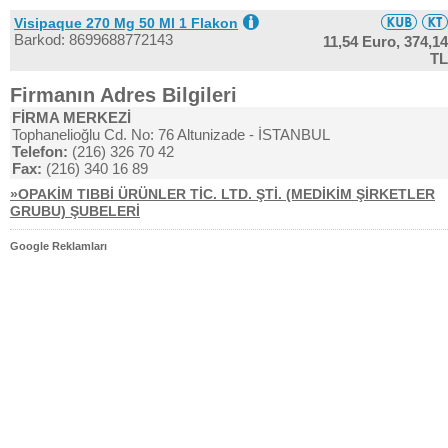
Visipaque 270 Mg 50 Ml 1 Flakon
Barkod: 8699688772143
11,54 Euro,
374,14
TL
Firmanın Adres Bilgileri
FİRMA MERKEZİ
Tophanelioğlu Cd. No: 76 Altunizade - İSTANBUL
Telefon:
(216) 326 70 42
Fax:
(216) 340 16 89
»OPAKİM TIBBİ ÜRÜNLER TİC. LTD. ŞTİ. (MEDİKİM ŞİRKETLER
GRUBU) ŞUBELERİ
Google Reklamları