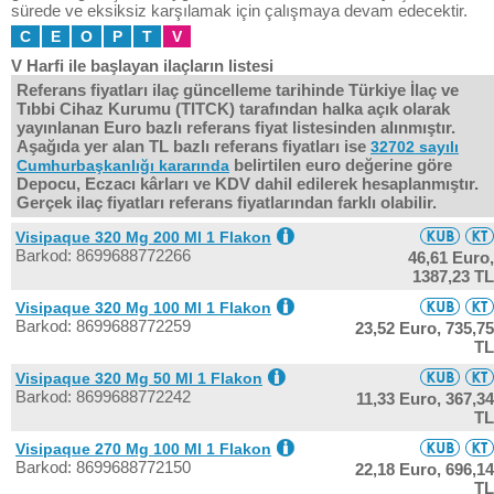
sürede ve eksiksiz karşılamak için çalışmaya devam edecektir.
C
E
O
P
T
V
V Harfi ile başlayan ilaçların listesi
Referans fiyatları ilaç güncelleme tarihinde Türkiye İlaç ve
Tıbbi Cihaz Kurumu (TITCK) tarafından halka açık olarak
yayınlanan Euro bazlı referans fiyat listesinden alınmıştır.
Aşağıda yer alan TL bazlı referans fiyatları ise
32702 sayılı
belirtilen euro değerine göre
Cumhurbaşkanlığı kararında
Depocu, Eczacı kârları ve KDV dahil edilerek hesaplanmıştır.
Gerçek ilaç fiyatları referans fiyatlarından farklı olabilir.
Visipaque 320 Mg 200 Ml 1 Flakon
Barkod: 8699688772266
46,61 Euro,
1387,23 TL
Visipaque 320 Mg 100 Ml 1 Flakon
Barkod: 8699688772259
23,52 Euro,
735,75
TL
Visipaque 320 Mg 50 Ml 1 Flakon
Barkod: 8699688772242
11,33 Euro,
367,34
TL
Visipaque 270 Mg 100 Ml 1 Flakon
Barkod: 8699688772150
22,18 Euro,
696,14
TL