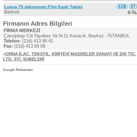
Lueva 75 mikrogram Film Kaplı Tablet
Barkod:
0 TL
Firmanın Adres Bilgileri
FİRMA MERKEZİ
Çavuşbaşı Cd.Yayabey Sk.N:11 Kavacık, Beykoz - İSTANBUL
Telefon:
(216) 413 90 41
Fax:
(216) 413 89 08
»ORNA İLAÇ, TEKSTİL, KİMYEVİ MADDELER SANAYİ VE DIŞ TİC.
LTD. ŞTİ. ŞUBELERİ
Google Reklamları