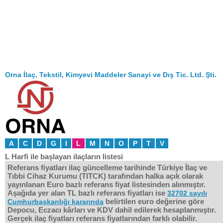
Orna İlaç, Tekstil, Kimyevi Maddeler Sanayi ve Dış Tic. Ltd. Şti.
A
C
D
G
I
L
M
N
O
P
T
V
L Harfi ile başlayan ilaçların listesi
Referans fiyatları ilaç güncelleme tarihinde Türkiye İlaç ve
Tıbbi Cihaz Kurumu (TITCK) tarafından halka açık olarak
yayınlanan Euro bazlı referans fiyat listesinden alınmıştır.
Aşağıda yer alan TL bazlı referans fiyatları ise
32702 sayılı
belirtilen euro değerine göre
Cumhurbaşkanlığı kararında
Depocu, Eczacı kârları ve KDV dahil edilerek hesaplanmıştır.
Gerçek ilaç fiyatları referans fiyatlarından farklı olabilir.