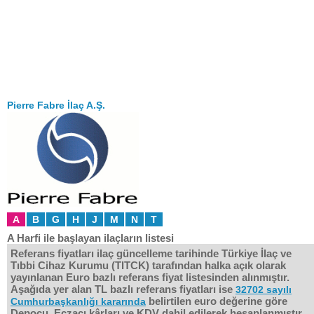
Pierre Fabre İlaç A.Ş.
A
B
G
H
J
M
N
T
A Harfi ile başlayan ilaçların listesi
Referans fiyatları ilaç güncelleme tarihinde Türkiye İlaç ve
Tıbbi Cihaz Kurumu (TITCK) tarafından halka açık olarak
yayınlanan Euro bazlı referans fiyat listesinden alınmıştır.
Aşağıda yer alan TL bazlı referans fiyatları ise
32702 sayılı
belirtilen euro değerine göre
Cumhurbaşkanlığı kararında
Depocu, Eczacı kârları ve KDV dahil edilerek hesaplanmıştır.