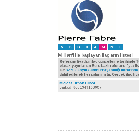
A
B
G
H
J
M
N
T
M Harfi ile başlayan ilaçların listesi
Referans fiyatları ilaç güncelleme tarihinde 
olarak yayınlanan Euro bazlı referans fiyat lis
ise
32702 sayılı Cumhurbaşkanlığı kararında
dahil edilerek hesaplanmıştır. Gerçek ilaç fiyat
Miclast Tirnak Cilasi
Barkod: 8681349103007