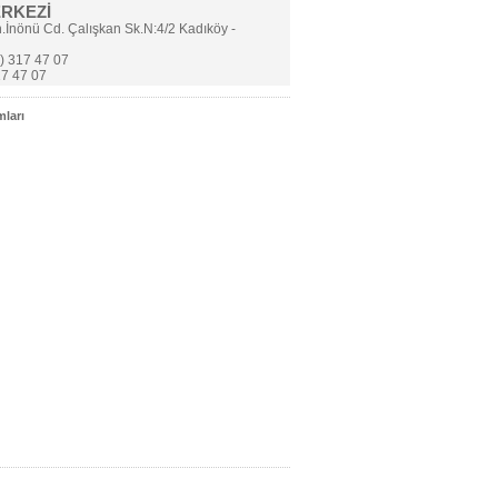
ERKEZİ
.İnönü Cd. Çalışkan Sk.N:4/2 Kadıköy -
) 317 47 07
7 47 07
ları