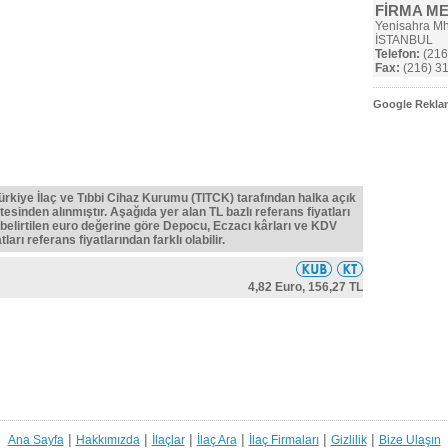
FİRMA M
Yenisahra Mh
İSTANBUL
Telefon:
(216
Fax:
(216) 31
Google Reklam
Türkiye İlaç ve Tıbbi Cihaz Kurumu (TITCK) tarafından halka açık
tesinden alınmıştır. Aşağıda yer alan TL bazlı referans fiyatları
belirtilen euro değerine göre Depocu, Eczacı kârları ve KDV
ları referans fiyatlarından farklı olabilir.
4,82 Euro,
156,27 TL
|
|
|
|
|
|
Ana Sayfa
Hakkımızda
İlaçlar
İlaç Ara
İlaç Firmaları
Gizlilik
Bize Ulaşın