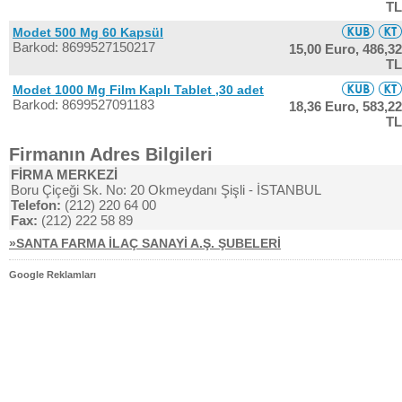
TL
Modet 500 Mg 60 Kapsül
Barkod: 8699527150217
15,00 Euro,
486,32
TL
Modet 1000 Mg Film Kaplı Tablet ,30 adet
Barkod: 8699527091183
18,36 Euro,
583,22
TL
Firmanın Adres Bilgileri
FİRMA MERKEZİ
Boru Çiçeği Sk. No: 20 Okmeydanı Şişli - İSTANBUL
Telefon:
(212) 220 64 00
Fax:
(212) 222 58 89
»SANTA FARMA İLAÇ SANAYİ A.Ş. ŞUBELERİ
Google Reklamları