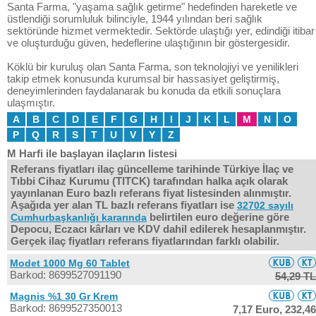
Santa Farma, "yaşama sağlık getirme" hedefinden hareketle ve
üstlendiği sorumluluk bilinciyle, 1944 yılından beri sağlık
sektöründe hizmet vermektedir. Sektörde ulaştığı yer, edindiği itibar
ve oluşturduğu güven, hedeflerine ulaştığının bir göstergesidir.
Köklü bir kuruluş olan Santa Farma, son teknolojiyi ve yenilikleri
takip etmek konusunda kurumsal bir hassasiyet geliştirmiş,
deneyimlerinden faydalanarak bu konuda da etkili sonuçlara
ulaşmıştır.
A
B
C
D
E
F
G
H
I
J
K
L
M
N
O
P
Q
R
S
T
U
V
Y
Z
M Harfi ile başlayan ilaçların listesi
Referans fiyatları ilaç güncelleme tarihinde Türkiye İlaç ve
Tıbbi Cihaz Kurumu (TITCK) tarafından halka açık olarak
yayınlanan Euro bazlı referans fiyat listesinden alınmıştır.
Aşağıda yer alan TL bazlı referans fiyatları ise
32702 sayılı
belirtilen euro değerine göre
Cumhurbaşkanlığı kararında
Depocu, Eczacı kârları ve KDV dahil edilerek hesaplanmıştır.
Gerçek ilaç fiyatları referans fiyatlarından farklı olabilir.
Modet 1000 Mg 60 Tablet
Barkod: 8699527091190
54,29 TL
Magnis %1 30 Gr Krem
Barkod: 8699527350013
7,17 Euro,
232,46