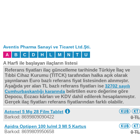
Aventis Pharma Sanayi ve Ticaret Ltd.Şti.
A
B
C
D
H
L
M
N
T
U
A Harfi ile başlayan ilaçların listesi
Referans fiyatları ilaç güncelleme tarihinde Türkiye İlaç ve
Tıbbi Cihaz Kurumu (TITCK) tarafından halka açık olarak
yayınlanan Euro bazlı referans fiyat listesinden alınmıştır.
Aşağıda yer alan TL bazlı referans fiyatları ise
32702 sayılı
belirtilen euro değerine göre
Cumhurbaşkanlığı kararında
Depocu, Eczacı kârları ve KDV dahil edilerek hesaplanmıştır.
Gerçek ilaç fiyatları referans fiyatlarından farklı olabilir.
Actonel 5 Mg 28 Film Tablet
Barkod: 8699809090422
0 TL
Apidra Optipen 100 Iu/ml 3 Ml 5 Kartuş
Barkod: 8699809950658
0 TL