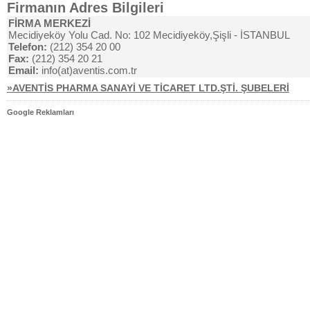
Firmanın Adres Bilgileri
FİRMA MERKEZİ
Mecidiyeköy Yolu Cad. No: 102 Mecidiyeköy,Şişli - İSTANBUL
Telefon:
(212) 354 20 00
Fax:
(212) 354 20 21
Email:
info(at)aventis.com.tr
»AVENTİS PHARMA SANAYİ VE TİCARET LTD.ŞTİ. ŞUBELERİ
Google Reklamları