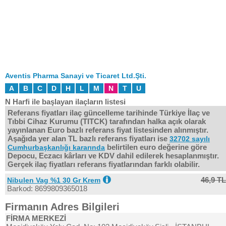
Aventis Pharma Sanayi ve Ticaret Ltd.Şti.
A
B
C
D
H
L
M
N
T
U
N Harfi ile başlayan ilaçların listesi
Referans fiyatları ilaç güncelleme tarihinde Türkiye İlaç ve
Tıbbi Cihaz Kurumu (TITCK) tarafından halka açık olarak
yayınlanan Euro bazlı referans fiyat listesinden alınmıştır.
Aşağıda yer alan TL bazlı referans fiyatları ise
32702 sayılı
belirtilen euro değerine göre
Cumhurbaşkanlığı kararında
Depocu, Eczacı kârları ve KDV dahil edilerek hesaplanmıştır.
Gerçek ilaç fiyatları referans fiyatlarından farklı olabilir.
46,9 TL
Nibulen Vag %1 30 Gr Krem
Barkod: 8699809365018
Firmanın Adres Bilgileri
FİRMA MERKEZİ