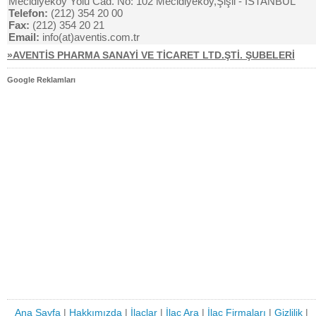
Mecidiyeköy Yolu Cad. No: 102 Mecidiyeköy,Şişli - İSTANBUL
Telefon:
(212) 354 20 00
Fax:
(212) 354 20 21
Email:
info(at)aventis.com.tr
»AVENTİS PHARMA SANAYİ VE TİCARET LTD.ŞTİ. ŞUBELERİ
Google Reklamları
Ana Sayfa
|
Hakkımızda
|
İlaçlar
|
İlaç Ara
|
İlaç Firmaları
|
Gizlilik
|