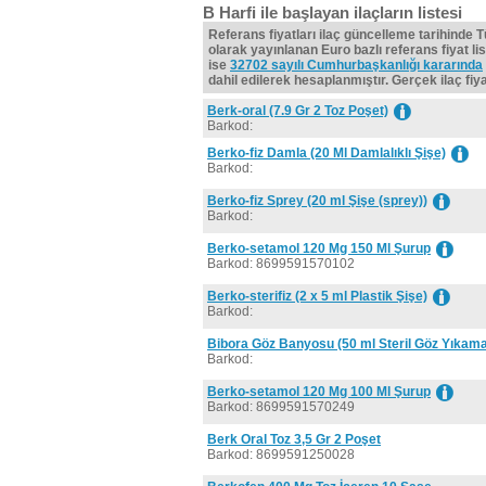
B Harfi ile başlayan ilaçların listesi
Referans fiyatları ilaç güncelleme tarihinde 
olarak yayınlanan Euro bazlı referans fiyat lis
ise
32702 sayılı Cumhurbaşkanlığı kararında
dahil edilerek hesaplanmıştır. Gerçek ilaç fiyat
Berk-oral (7.9 Gr 2 Toz Poşet)
Barkod:
Berko-fiz Damla (20 Ml Damlalıklı Şişe)
Barkod:
Berko-fiz Sprey (20 ml Şişe (sprey))
Barkod:
Berko-setamol 120 Mg 150 Ml Şurup
Barkod: 8699591570102
Berko-sterifiz (2 x 5 ml Plastik Şişe)
Barkod:
Bibora Göz Banyosu (50 ml Steril Göz Yıkam
Barkod:
Berko-setamol 120 Mg 100 Ml Şurup
Barkod: 8699591570249
Berk Oral Toz 3,5 Gr 2 Poşet
Barkod: 8699591250028