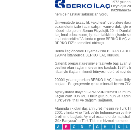
1973 yılınd
Fizyolojik 2
hazırlanacak
hem de hastalar sabırsızlanıyordu.
Üniversitede Eczacılık Fakültesi'nde bizlere ilacı
eczanelerimizde ilacın satışını yapıyorduk. İşte o
nöbetinde gelen ‘Serum Fizyolojik 20 ml Damlalık 
ilaç imal edeceksem, işe damlalıklı bir şişede s
imal edecektim." Aslında o gece BERKO İLAÇ ve T
BERKO-FİZ'in temelleri atılmıştı.
Berko İlaç önceleri Diyarbakır'da BERAN LABORA
1984'te İstanbul'da BERKO İLAÇ kuruldu.
Galenik preparat üretimiyle faaliyete başlayan B
özelliği olan ilaçların üretimine başladı. 1994 
itibariyle ilaçlarını kendi bünyesinde üretmeyi d
2000'li yıllara girerken BERKO İLAÇ ülkede ihtiy
başladı. Bu çerçevede çinko minerali içeren ZİNC
Aynı yıllarda İtalyan GANASSINI firması ile müm
ilaçlar olan TONİMER ürün gurubunun ve Kadın
Türkiye'ye ithali ve dağıtımı sağlandı.
Alanında ilk olan ilaçların üretilmesini ve Tür
2001 yılında yine Türkiye'de bulunmayan ve ihti
üretimine başladı. Aynı yıl eczanelerde majist
Göz Banyosu'nu Türk Tıbbının hizmetine sundu.
A
B
C
D
F
G
H
I
K
L