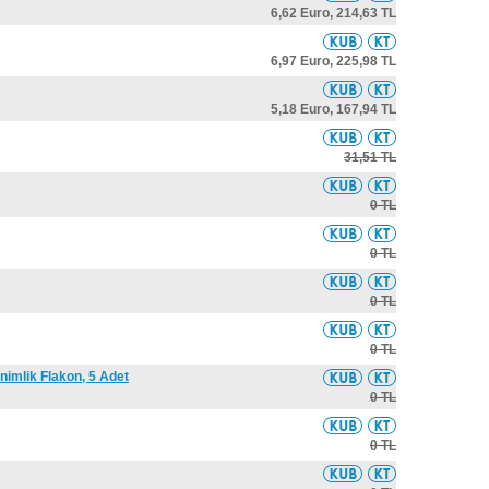
6,62 Euro,
214,63 TL
6,97 Euro,
225,98 TL
5,18 Euro,
167,94 TL
31,51 TL
0 TL
0 TL
0 TL
0 TL
animlik Flakon, 5 Adet
0 TL
0 TL