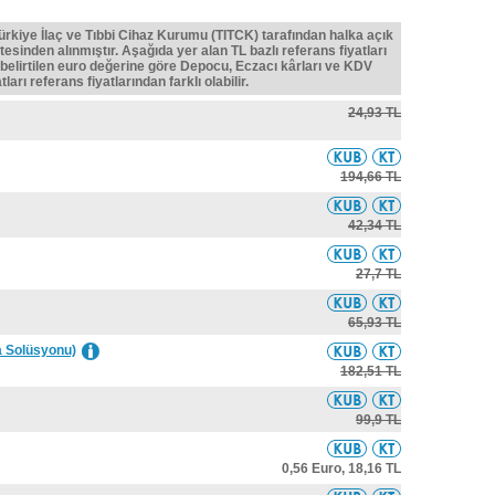
Türkiye İlaç ve Tıbbi Cihaz Kurumu (TITCK) tarafından halka açık
tesinden alınmıştır. Aşağıda yer alan TL bazlı referans fiyatları
belirtilen euro değerine göre Depocu, Eczacı kârları ve KDV
ları referans fiyatlarından farklı olabilir.
24,93 TL
194,66 TL
42,34 TL
27,7 TL
65,93 TL
a Solüsyonu)
182,51 TL
99,9 TL
0,56 Euro,
18,16 TL