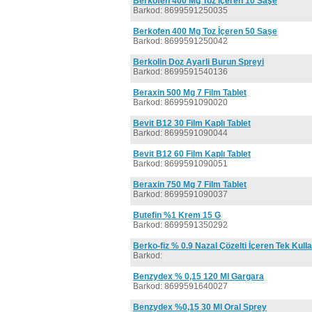
Berkofen 400 Mg Toz İçeren 10 Saşe
Barkod: 8699591250035
Berkofen 400 Mg Toz İçeren 50 Saşe
Barkod: 8699591250042
Berkolin Doz Ayarli Burun Spreyi
Barkod: 8699591540136
Beraxin 500 Mg 7 Film Tablet
Barkod: 8699591090020
Bevit B12 30 Film Kaplı Tablet
Barkod: 8699591090044
Bevit B12 60 Film Kaplı Tablet
Barkod: 8699591090051
Beraxin 750 Mg 7 Film Tablet
Barkod: 8699591090037
Butefin %1 Krem 15 G
Barkod: 8699591350292
Berko-fiz % 0.9 Nazal Çözelti İçeren Tek Kull
Barkod:
Benzydex % 0,15 120 Ml Gargara
Barkod: 8699591640027
Benzydex %0,15 30 Ml Oral Sprey