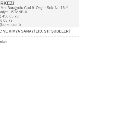
ERKEZİ
 Mh. Barajyolu Cad.9. Özgür Sok. No:16 Y.
aniye - İSTANBUL
) 456 65 70
6 65 79
t)berko.com.tr
 VE KİMYA SANAYİ LTD. ŞTİ. ŞUBELERİ
ları