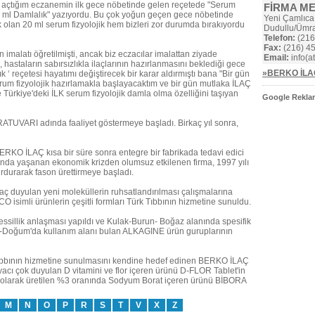
a açtığım eczanemin ilk gece nöbetinde gelen reçetede "Serum
FİRMA M
0 ml Damlalık" yazıyordu. Bu çok yoğun geçen gece nöbetinde
Yeni Çamlıca
 olan 20 ml serum fizyolojik hem bizleri zor durumda bırakıyordu
Dudullu/Ümr
Telefon:
(216
Fax:
(216) 45
n imalatı öğretilmişti, ancak biz eczacılar imalattan ziyade
Email:
info(a
, hastaların sabırsızlıkla ilaçlarının hazırlanmasını beklediği gece
»BERKO İLAÇ
‘ reçetesi hayatımı değiştirecek bir karar aldırmıştı bana "Bir gün
erum fizyolojik hazırlamakla başlayacaktım ve bir gün mutlaka İLAÇ
ürkiye'deki İLK serum fizyolojik damla olma özelliğini taşıyan
Google Reklam
TUVARI adında faaliyet göstermeye başladı. Birkaç yıl sonra,
ERKO İLAÇ kısa bir süre sonra entegre bir fabrikada tedavi edici
yılında yaşanan ekonomik krizden olumsuz etkilenen firma, 1997 yılı
urdurarak fason ürettirmeye başladı.
aç duyulan yeni moleküllerin ruhsatlandırılması çalışmalarına
O isimli ürünlerin çeşitli formları Türk Tıbbının hizmetine sunuldu.
essillik anlaşması yapıldı ve Kulak-Burun- Boğaz alanında spesifik
-Doğum'da kullanım alanı bulan ALKAGINE ürün guruplarının
k Tıbbının hizmetine sunulmasını kendine hedef edinen BERKO İLAÇ
yacı çok duyulan D vitamini ve flor içeren ürünü D-FLOR Tablet'in
ral olarak üretilen %3 oranında Sodyum Borat içeren ürünü BİBORA
M
N
O
P
R
S
T
V
X
Z