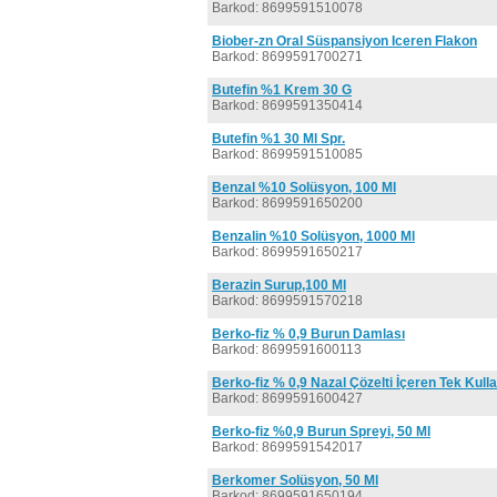
Barkod: 8699591510078
Biober-zn Oral Süspansiyon Iceren Flakon
Barkod: 8699591700271
Butefin %1 Krem 30 G
Barkod: 8699591350414
Butefin %1 30 Ml Spr.
Barkod: 8699591510085
Benzal %10 Solüsyon, 100 Ml
Barkod: 8699591650200
Benzalin %10 Solüsyon, 1000 Ml
Barkod: 8699591650217
Berazin Surup,100 Ml
Barkod: 8699591570218
Berko-fiz % 0,9 Burun Damlası
Barkod: 8699591600113
Berko-fiz % 0,9 Nazal Çözelti İçeren Tek Kull
Barkod: 8699591600427
Berko-fiz %0,9 Burun Spreyi, 50 Ml
Barkod: 8699591542017
Berkomer Solüsyon, 50 Ml
Barkod: 8699591650194