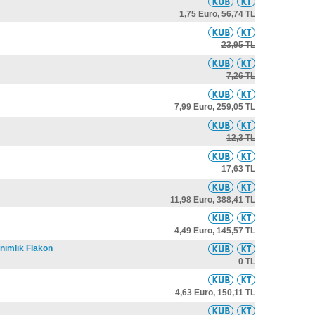
1,75 Euro,
56,74 TL
23,95 TL
7,26 TL
7,99 Euro,
259,05 TL
12,3 TL
17,63 TL
11,98 Euro,
388,41 TL
4,49 Euro,
145,57 TL
anımlık Flakon
0 TL
4,63 Euro,
150,11 TL