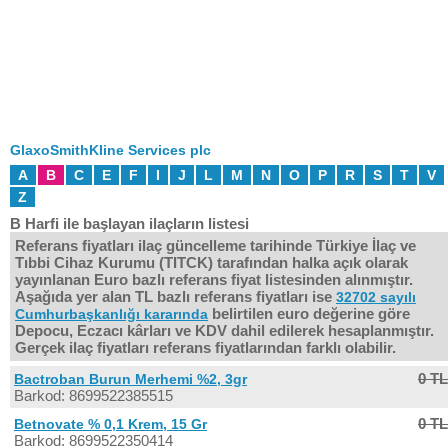
GlaxoSmithKline Services plc
A
B
C
E
F
I
J
L
M
N
O
P
R
S
T
V
Z
B Harfi ile başlayan ilaçların listesi
Referans fiyatları ilaç güncelleme tarihinde Türkiye İlaç ve
Tıbbi Cihaz Kurumu (TITCK) tarafından halka açık olarak
yayınlanan Euro bazlı referans fiyat listesinden alınmıştır.
Aşağıda yer alan TL bazlı referans fiyatları ise
32702 sayılı
belirtilen euro değerine göre
Cumhurbaşkanlığı kararında
Depocu, Eczacı kârları ve KDV dahil edilerek hesaplanmıştır.
Gerçek ilaç fiyatları referans fiyatlarından farklı olabilir.
0 TL
Bactroban Burun Merhemi %2, 3gr
Barkod: 8699522385515
0 TL
Betnovate % 0,1 Krem, 15 Gr
Barkod: 8699522350414