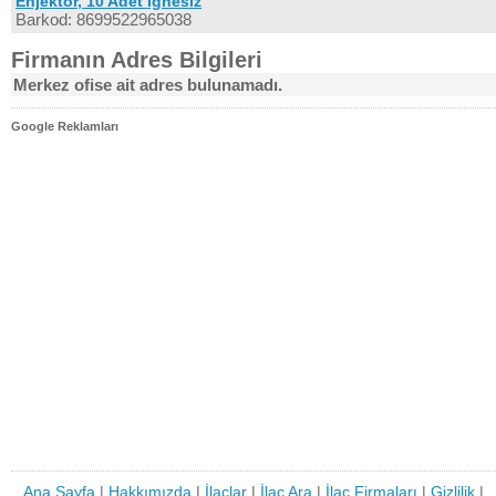
Enjektör, 10 Adet Iğnesiz
Barkod: 8699522965038
Firmanın Adres Bilgileri
Merkez ofise ait adres bulunamadı.
Google Reklamları
Ana Sayfa
|
Hakkımızda
|
İlaçlar
|
İlaç Ara
|
İlaç Firmaları
|
Gizlilik
|