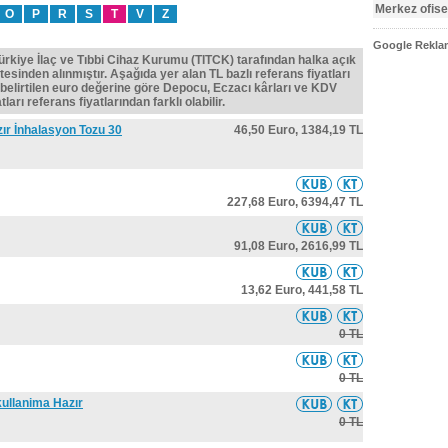
Merkez ofise
O
P
R
S
T
V
Z
Google Reklam
Türkiye İlaç ve Tıbbi Cihaz Kurumu (TITCK) tarafından halka açık
tesinden alınmıştır. Aşağıda yer alan TL bazlı referans fiyatları
belirtilen euro değerine göre Depocu, Eczacı kârları ve KDV
ları referans fiyatlarından farklı olabilir.
zır İnhalasyon Tozu 30
46,50 Euro,
1384,19 TL
227,68 Euro,
6394,47 TL
91,08 Euro,
2616,99 TL
13,62 Euro,
441,58 TL
0 TL
0 TL
kullanima Hazır
0 TL