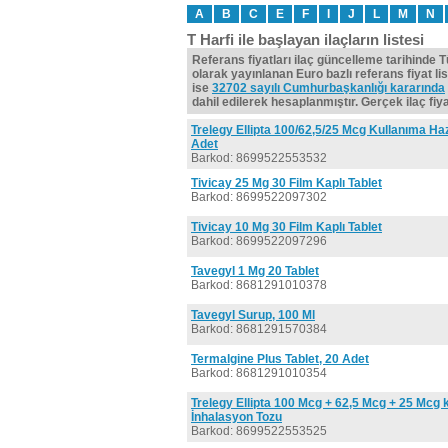
A
B
C
E
F
I
J
L
M
N
T Harfi ile başlayan ilaçların listesi
Referans fiyatları ilaç güncelleme tarihinde 
olarak yayınlanan Euro bazlı referans fiyat lis
ise
32702 sayılı Cumhurbaşkanlığı kararında
dahil edilerek hesaplanmıştır. Gerçek ilaç fiyat
Trelegy Ellipta 100/62,5/25 Mcg Kullanıma Ha
Adet
Barkod: 8699522553532
Tivicay 25 Mg 30 Film Kaplı Tablet
Barkod: 8699522097302
Tivicay 10 Mg 30 Film Kaplı Tablet
Barkod: 8699522097296
Tavegyl 1 Mg 20 Tablet
Barkod: 8681291010378
Tavegyl Surup, 100 Ml
Barkod: 8681291570384
Termalgine Plus Tablet, 20 Adet
Barkod: 8681291010354
Trelegy Ellipta 100 Mcg + 62,5 Mcg + 25 Mcg 
İnhalasyon Tozu
Barkod: 8699522553525