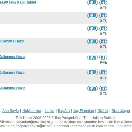
t,90 Film Kaplı Tablet
0 TL
0 TL
0 TL
Kullanıma Hazır
0 TL
Kullanıma Hazır
0 TL
Kullanıma Hazır
0 TL
Kullanıma Hazır
0 TL
|
|
|
|
|
|
Ana Sayfa
Hakkımızda
İlaçlar
İlaç Ara
İlaç Firmaları
Gizlilik
Bize Ulaşın
Telif Hakkı 2008-2026 ©
İlaç Prospektüsü.
Tüm Hakları Saklıdır.
Sitemizde yayınladığımız ilaç bilgileri ile doktora danışmadan kesinlikle ilaç kullan
ksi halde doğabilecek sağlık sorunlarından ilacprospektusu.com sorumlu tutulama