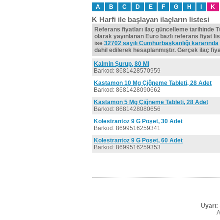
A
B
C
D
E
F
G
H
I
K
K Harfi ile başlayan ilaçların listesi
Referans fiyatları ilaç güncelleme tarihinde 
olarak yayınlanan Euro bazlı referans fiyat lis
ise
32702 sayılı Cumhurbaşkanlığı kararında
dahil edilerek hesaplanmıştır. Gerçek ilaç fiyat
Kalmin Şurup, 80 Ml
Barkod: 8681428570959
Kastamon 10 Mg Çiğneme Tableti, 28 Adet
Barkod: 8681428090662
Kastamon 5 Mg Çiğneme Tableti, 28 Adet
Barkod: 8681428080656
Kolestrantoz 9 G Poşet, 30 Adet
Barkod: 8699516259341
Kolestrantoz 9 G Poşet, 60 Adet
Barkod: 8699516259353
Uyarı:
A