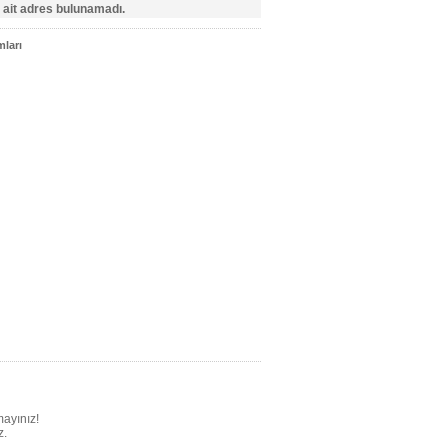
 ait adres bulunamadı.
ları
mayınız!
z.