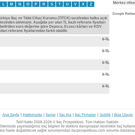
Merkez ofise
L
M
N
O
P
R
S
T
Ü
V
X
Z
Google Reklam
Türkiye İlaç ve Tıbbi Cihaz Kurumu (TITCK) tarafından halka açık
tesinden alınmıştır. Aşağıda yer alan TL bazlı referans fiyatları
belirtilen euro değerine göre Depocu, Eczacı kârları ve KDV
ları referans fiyatlarından farklı olabilir.
0 TL
0 TL
0 TL
0 TL
0 TL
|
|
|
|
|
|
Ana Sayfa
Hakkımızda
İlaçlar
İlaç Ara
İlaç Firmaları
Gizlilik
Bize Ulaşın
Telif Hakkı 2008-2026 ©
İlaç Prospektüsü.
Tüm Hakları Saklıdır.
Sitemizde yayınladığımız ilaç bilgileri ile doktora danışmadan kesinlikle ilaç kullan
ksi halde doğabilecek sağlık sorunlarından ilacprospektusu.com sorumlu tutulama