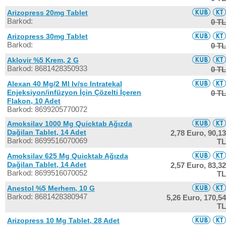
Arizopress 20mg Tablet
Barkod:
0 TL
Arizopress 30mg Tablet
Barkod:
0 TL
Aklovir %5 Krem, 2 G
Barkod: 8681428350933
0 TL
Alexan 40 Mg/2 Ml Iv/sc Intratekal
Enjeksiyon/infüzyon İçin Çözelti İçeren
0 TL
Flakon, 10 Adet
Barkod: 8699205770072
Amoksilav 1000 Mg Quicktab Ağızda
Dağilan Tablet, 14 Adet
2,78 Euro,
90,13
Barkod: 8699516070069
TL
Amoksilav 625 Mg Quicktab Ağızda
Dağilan Tablet, 14 Adet
2,57 Euro,
83,32
Barkod: 8699516070052
TL
Anestol %5 Merhem, 10 G
Barkod: 8681428380947
5,26 Euro,
170,54
TL
Arizopress 10 Mg Tablet, 28 Adet