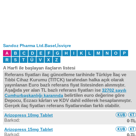
Sandoz Pharma Ltd.Basel,İsviçre
A
B
C
D
E
F
G
H
I
K
L
M
N
O
P
R
S
T
Ü
V
X
Z
A Harfi ile başlayan ilaçların listesi
Referans fiyatları ilaç güncelleme tarihinde Türkiye İlaç ve
Tıbbi Cihaz Kurumu (TITCK) tarafından halka açık olarak
yayınlanan Euro bazlı referans fiyat listesinden alınmıştır.
Aşağıda yer alan TL bazlı referans fiyatları ise
32702 sayılı
belirtilen euro değerine göre
Cumhurbaşkanlığı kararında
Depocu, Eczacı kârları ve KDV dahil edilerek hesaplanmıştır.
Gerçek ilaç fiyatları referans fiyatlarından farklı olabilir.
Arizopress 10mg Tablet
Barkod:
0 TL
Arizopress 15mg Tablet
Barkod:
0 TL