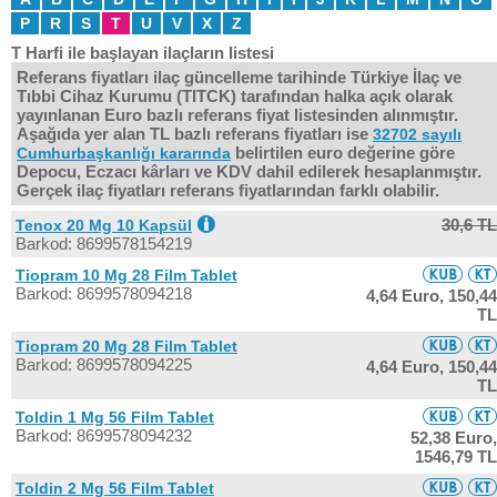
P
R
S
T
U
V
X
Z
T Harfi ile başlayan ilaçların listesi
Referans fiyatları ilaç güncelleme tarihinde Türkiye İlaç ve
Tıbbi Cihaz Kurumu (TITCK) tarafından halka açık olarak
yayınlanan Euro bazlı referans fiyat listesinden alınmıştır.
Aşağıda yer alan TL bazlı referans fiyatları ise
32702 sayılı
belirtilen euro değerine göre
Cumhurbaşkanlığı kararında
Depocu, Eczacı kârları ve KDV dahil edilerek hesaplanmıştır.
Gerçek ilaç fiyatları referans fiyatlarından farklı olabilir.
30,6 TL
Tenox 20 Mg 10 Kapsül
Barkod: 8699578154219
Tiopram 10 Mg 28 Film Tablet
Barkod: 8699578094218
4,64 Euro,
150,44
TL
Tiopram 20 Mg 28 Film Tablet
Barkod: 8699578094225
4,64 Euro,
150,44
TL
Toldin 1 Mg 56 Film Tablet
Barkod: 8699578094232
52,38 Euro,
1546,79 TL
Toldin 2 Mg 56 Film Tablet