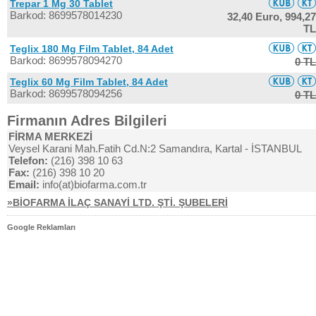
Trepar 1 Mg 30 Tablet
Barkod: 8699578014230
32,40 Euro,
994,27
TL
Teglix 180 Mg Film Tablet, 84 Adet
Barkod: 8699578094270
0 TL
Teglix 60 Mg Film Tablet, 84 Adet
Barkod: 8699578094256
0 TL
Firmanın Adres Bilgileri
FİRMA MERKEZİ
Veysel Karani Mah.Fatih Cd.N:2 Samandıra, Kartal - İSTANBUL
Telefon:
(216) 398 10 63
Fax:
(216) 398 10 20
Email:
info(at)biofarma.com.tr
»BİOFARMA İLAÇ SANAYİ LTD. ŞTİ. ŞUBELERİ
Google Reklamları