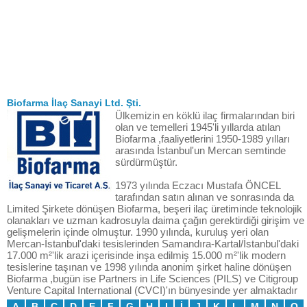
Biofarma İlaç Sanayi Ltd. Şti.
Ülkemizin en köklü ilaç firmalarından biri
olan ve temelleri 1945'li yıllarda atılan
Biofarma ,faaliyetlerini 1950-1989 yılları
arasında İstanbul'un Mercan semtinde
sürdürmüştür.
1973 yılında Eczacı Mustafa ÖNCEL
tarafından satın alınan ve sonrasında da
Limited Şirkete dönüşen Biofarma, beşeri ilaç üretiminde teknolojik
olanakları ve uzman kadrosuyla daima çağın gerektirdiği girişim ve
gelişmelerin içinde olmuştur. 1990 yılında, kuruluş yeri olan
Mercan-İstanbul'daki tesislerinden Samandıra-Kartal/İstanbul'daki
17.000 m²'lik arazi içerisinde inşa edilmiş 15.000 m²'lik modern
tesislerine taşınan ve 1998 yılında anonim şirket haline dönüşen
Biofarma ,bugün ise Partners in Life Sciences (PILS) ve Citigroup
Venture Capital International (CVCI)'ın bünyesinde yer almaktadır
A
B
C
D
E
F
G
H
I
İ
J
K
L
M
N
O