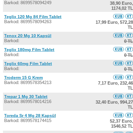
Barkod: 8699578094249
38,90 Euro,
1174,02 TL
Teglix 120 Mg 84 Film Tablet
Barkod: 8699578094263
17,99 Euro,
572,28
TL
Tenox 20 Mg 10 Kapsül
Barkod:
0 TL
Teglix 180mg Film Tablet
Barkod:
0 TL
Teglix 60mg Film Tablet
Barkod:
0 TL
Troderm 15 G Krem
Barkod: 8699578354213
7,17 Euro,
232,46
TL
Trepar 1 Mg 30 Tablet
Barkod: 8699578014216
32,40 Euro,
994,27
TL
Toreda Sr 4 Mg 28 Kapsül
Barkod: 8699578174415
52,37 Euro,
1546,52 TL