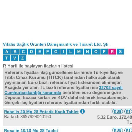
Vitalis Sağlık Ürünleri Danışmanlık ve Ticaret Ltd. Şti.
A
B
C
D
E
F
G
I
L
M
N
O
P
R
S
T
V
Z
R Harfi ile başlayan ilaçların listesi
Referans fiyatları ilaç güncelleme tarihinde Türkiye İlaç ve
Tıbbi Cihaz Kurumu (TITCK) tarafından halka açık olarak
yayınlanan Euro bazlı referans fiyat listesinden alınmıştır.
Aşağıda yer alan TL bazlı referans fiyatları ise
32702 sayılı
belirtilen euro değerine göre
Cumhurbaşkanlığı kararında
Depocu, Eczacı kârları ve KDV dahil edilerek hesaplanmıştır.
Gerçek ilaç fiyatları referans fiyatlarından farklı olabilir.
Rabelis 20 Mg 28 Enterik Kaplı Tablet
Barkod: 8697929040150
5,32 Euro,
172,48
TL
Rosalin 10/10 Mg 28 Tablet