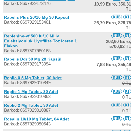
Barkod: 8697929173476
10,99 Euro,
356,31
TL
Rabelis Plus 20/10 Mg 30 Kapsül
Barkod: 8697929153461
26,70 Euro,
829,75
TL
Replenine-vf 500 Iu/10 Ml Iv
Enjeksiyonluk Liyofilize Toz Iceren 1
202,60 Euro,
Flakon
5700,92 TL
Barkod: 8697507980168
Rabelis Ddr 50 Mg 28 Kapsül
Barkod: 8697929173094
7,88 Euro,
255,48
TL
Replic 0,5 Mg Tablet, 30 Adet
Barkod: 8697929010849
0 TL
Replic 1 Mg Tablet, 30 Adet
Barkod: 8697929010863
0 TL
Replic 2 Mg Tablet, 30 Adet
Barkod: 8697929010887
0 TL
Rosalin 10/10 Mg Tablet, 84 Adet
Barkod: 8697929090643
0 TL