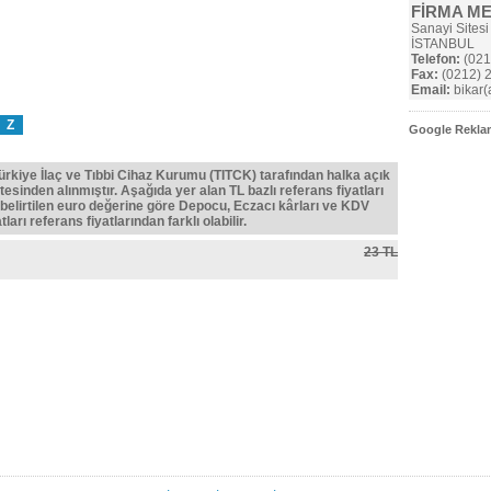
FİRMA M
Sanayi Sitesi
İSTANBUL
Telefon:
(021
Fax:
(0212) 
Email:
bikar(a
Z
Google Reklam
Türkiye İlaç ve Tıbbi Cihaz Kurumu (TITCK) tarafından halka açık
tesinden alınmıştır. Aşağıda yer alan TL bazlı referans fiyatları
belirtilen euro değerine göre Depocu, Eczacı kârları ve KDV
ları referans fiyatlarından farklı olabilir.
23 TL