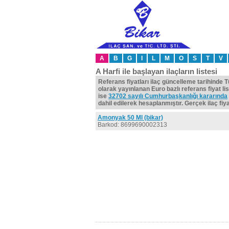
A
B
G
I
L
M
O
S
T
V
A Harfi ile başlayan ilaçların listesi
Referans fiyatları ilaç güncelleme tarihinde 
olarak yayınlanan Euro bazlı referans fiyat lis
ise
32702 sayılı Cumhurbaşkanlığı kararında
dahil edilerek hesaplanmıştır. Gerçek ilaç fiyat
Amonyak 50 Ml (bikar)
Barkod: 8699690002313