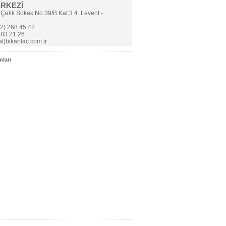
ERKEZİ
 Çelik Sokak No:39/B Kat:3 4. Levent -
2) 268 45 42
283 21 26
t)bikarilac.com.tr
ları