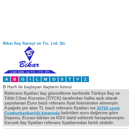
Bikar İlaç Sanayi ve Tic. Ltd. Şti.
A
B
G
I
L
M
O
S
T
V
Z
B Harfi ile başlayan ilaçların listesi
Referans fiyatları ilaç güncelleme tarihinde Türkiye İlaç ve
Tıbbi Cihaz Kurumu (TITCK) tarafından halka açık olarak
yayınlanan Euro bazlı referans fiyat listesinden alınmıştır.
Aşağıda yer alan TL bazlı referans fiyatları ise
32702 sayılı
belirtilen euro değerine göre
Cumhurbaşkanlığı kararında
Depocu, Eczacı kârları ve KDV dahil edilerek hesaplanmıştır.
Gerçek ilaç fiyatları referans fiyatlarından farklı olabilir.