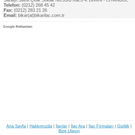
Telefon:
(0212) 268 45 42
Fax:
(0212) 283 21 26
Email:
bikar(at)bikarilac.com.tr
Google Reklamları
Ana Sayfa
|
Hakkımızda
|
İlaçlar
|
İlaç Ara
|
İlaç Firmaları
|
Gizlilik
|
Bize Ulaşın