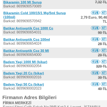
7,32 TL
Bikaramin 100 Ml Surup
Barkod: 8699690570089
Bikaramin Cold 100/15/1 Mg/5ml Surup
(100ml)
2,79 Euro,
90,46
Barkod: 8699690570942
TL
Batikar Antiseptik Coz 1000 Cc
Barkod: 8699690654031
90 TL
Batikar Antiseptik Coz 100ml
Barkod: 8699690654024
28 TL
Batikar Antiseptik Coz 30 Ml
Barkod: 8699690654000
20 TL
Badem Yagi 1000 Ml (bikar)
Barkod: 8699690002054
320 TL
Badem Yagi 20 Cc (bikar)
Barkod: 8699690002016
30 TL
Badem Yagi 50 Cc (bikar)
Barkod: 8699690002023
40 TL
Firmanın Adres Bilgileri
FİRMA MERKEZİ
Sanayi Sitesi Çelik Sokak No:39/B Kat:3 4. Levent - İSTANBUL