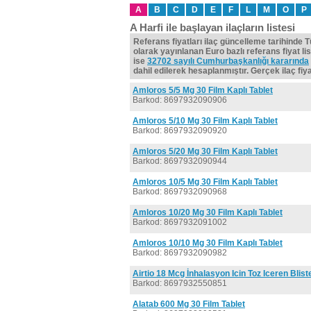
A
B
C
D
E
F
L
M
O
P
A Harfi ile başlayan ilaçların listesi
Referans fiyatları ilaç güncelleme tarihinde 
olarak yayınlanan Euro bazlı referans fiyat lis
ise
32702 sayılı Cumhurbaşkanlığı kararında
dahil edilerek hesaplanmıştır. Gerçek ilaç fiyat
Amloros 5/5 Mg 30 Film Kaplı Tablet
Barkod: 8697932090906
Amloros 5/10 Mg 30 Film Kaplı Tablet
Barkod: 8697932090920
Amloros 5/20 Mg 30 Film Kaplı Tablet
Barkod: 8697932090944
Amloros 10/5 Mg 30 Film Kaplı Tablet
Barkod: 8697932090968
Amloros 10/20 Mg 30 Film Kaplı Tablet
Barkod: 8697932091002
Amloros 10/10 Mg 30 Film Kaplı Tablet
Barkod: 8697932090982
Airtio 18 Mcg İnhalasyon Icin Toz Iceren Blist
Barkod: 8697932550851
Alatab 600 Mg 30 Film Tablet