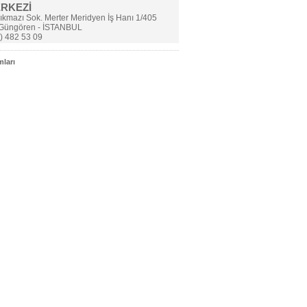
ERKEZİ
Çıkmazı Sok. Merter Meridyen İş Hanı 1/405
 Güngören - İSTANBUL
) 482 53 09
ları