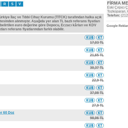
FİRMA M
R
S
V
Eski Çırpıcı 
Tozkoparan,
Telefon:
(212
Türkiye İlaç ve Tıbbi Cihaz Kurumu (TITCK) tarafından halka açık
tesinden alınmıştır. Aşağıda yer alan TL bazlı referans fiyatları
belirtilen euro değerine göre Depocu, Eczacı kârları ve KDV
Google Reklam
ları referans fiyatlarından farklı olabilir.
17,03 TL
21,65 TL
30,37 TL
22,9 TL
37,08 TL
27,9 TL
er 60 Doz
98,06 TL