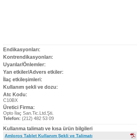
Endikasyonları:
Kontrendikasyonları:
Uyarılar/Önlemler:
Yan etkiler/Advers etkiler:
İlaç etkileşimleri:
Kullanım şekli ve dozu:
Atc Kodu:
C10BX
Üretici Firma:
Opto İlaç San.Tic.Ltd.Şti.
Telefon:
(212) 482 53 09
Kullanma talimatı ve kısa ürün bilgileri
Amloros Tablet Kullanım Şekli ve Talimatı