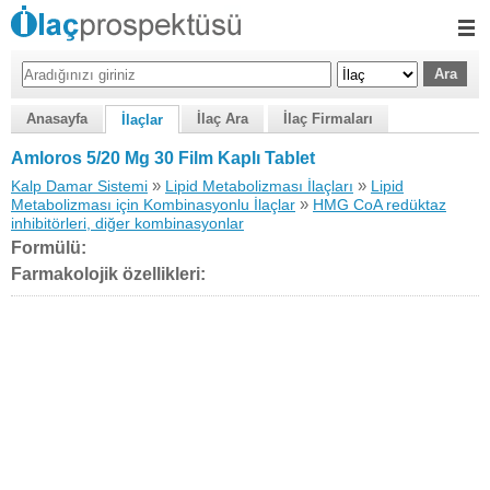
Anasayfa
İlaç Ara
İlaç Firmaları
İlaçlar
Amloros 5/20 Mg 30 Film Kaplı Tablet
»
»
Kalp Damar Sistemi
Lipid Metabolizması İlaçları
Lipid
»
Metabolizması için Kombinasyonlu İlaçlar
HMG CoA redüktaz
inhibitörleri, diğer kombinasyonlar
Formülü:
Farmakolojik özellikleri: