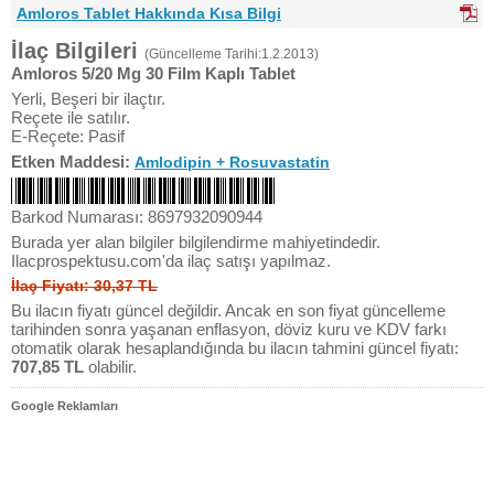
Amloros Tablet Hakkında Kısa Bilgi
İlaç Bilgileri
(Güncelleme Tarihi:1.2.2013)
Amloros 5/20 Mg 30 Film Kaplı Tablet
Yerli, Beşeri bir ilaçtır.
Reçete ile satılır.
E-Reçete: Pasif
Etken Maddesi:
Amlodipin + Rosuvastatin
Barkod Numarası: 8697932090944
Burada yer alan bilgiler bilgilendirme mahiyetindedir.
Ilacprospektusu.com'da ilaç satışı yapılmaz.
İlaç Fiyatı: 30,37 TL
Bu ilacın fiyatı güncel değildir. Ancak en son fiyat güncelleme
tarihinden sonra yaşanan enflasyon, döviz kuru ve KDV farkı
otomatik olarak hesaplandığında bu ilacın tahmini güncel fiyatı:
707,85 TL
olabilir.
Google Reklamları