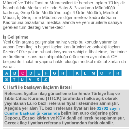
Müdürü ve Tıbbi Tanıtım Mümessileri ile beraber toplam 70 kişidir.
İstanbul'daki Merkez ofisinde Satış & Pazarlama Müdürlüğü
kadrosu, Grup Ürün Müdürü'ne bağlı 4 Ürün Müdürü, Medikal
Müdür, İş Geliştirme Müdürü ve diğer merkez kadro ile Saha
Kadrosuna pazarlama, medikal alanda ve yeni ürünlerle sahaya
gereken tüm desteği vermektedir.
İş Geliştirme
Yeni ürün arama çalışmalarına hız verip bu konuda yatırımlar
yapan Dem İlaç'ın beşeri ilaçlar, kan ürünleri ve onkoloji ilaçları
üzerine100'e yakın ruhsat dosyasına sahiptir. İthal etme, üretimine
ve ürettirme lisansına sahip olduğu ürünlerden ayrı olarak CE
belgesi ile ithalatını yapma hakkı olduğu medikal müstahzarları da
vardır.
A
B
C
D
E
F
G
H
I
K
L
M
O
P
R
S
T
U
V
X
Z
C Harfi ile başlayan ilaçların listesi
Referans fiyatları ilaç güncelleme tarihinde Türkiye İlaç ve
Tıbbi Cihaz Kurumu (TITCK) tarafından halka açık olarak
yayınlanan Euro bazlı referans fiyat listesinden alınmıştır.
Aşağıda yer alan TL bazlı referans fiyatları ise
32702 sayılı
belirtilen euro değerine göre
Cumhurbaşkanlığı kararında
Depocu, Eczacı kârları ve KDV dahil edilerek hesaplanmıştır.
Gerçek ilaç fiyatları referans fiyatlarından farklı olabilir.