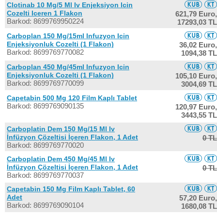
Clotinab 10 Mg/5 Ml Iv Enjeksiyon Icin
Cozelti Iceren 1 Flakon
621,79 Euro,
Barkod: 8699769950224
17293,03 TL
Carboplan 150 Mg/15ml Infuzyon Icin
Enjeksiyonluk Cozelti (1 Flakon)
36,02 Euro,
Barkod: 8699769770082
1094,38 TL
Carboplan 450 Mg/45ml Infuzyon Icin
Enjeksiyonluk Cozelti (1 Flakon)
105,10 Euro,
Barkod: 8699769770099
3004,69 TL
Capetabin 500 Mg 120 Film Kaplı Tablet
Barkod: 8699769090135
120,97 Euro,
3443,55 TL
Carboplatin Dem 150 Mg/15 Ml Iv
İnfüzyon Çözeltisi İçeren Flakon, 1 Adet
0 TL
Barkod: 8699769770020
Carboplatin Dem 450 Mg/45 Ml Iv
İnfüzyon Çözeltisi İçeren Flakon, 1 Adet
0 TL
Barkod: 8699769770037
Capetabin 150 Mg Film Kaplı Tablet, 60
Adet
57,20 Euro,
Barkod: 8699769090104
1680,08 TL