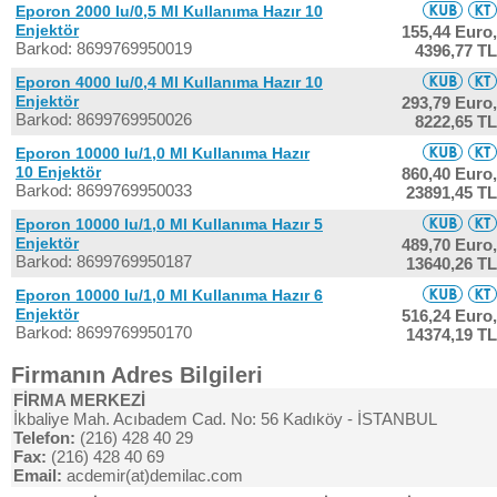
Eporon 2000 Iu/0,5 Ml Kullanıma Hazır 10
Enjektör
155,44 Euro,
Barkod: 8699769950019
4396,77 TL
Eporon 4000 Iu/0,4 Ml Kullanıma Hazır 10
Enjektör
293,79 Euro,
Barkod: 8699769950026
8222,65 TL
Eporon 10000 Iu/1,0 Ml Kullanıma Hazır
10 Enjektör
860,40 Euro,
Barkod: 8699769950033
23891,45 TL
Eporon 10000 Iu/1,0 Ml Kullanıma Hazır 5
Enjektör
489,70 Euro,
Barkod: 8699769950187
13640,26 TL
Eporon 10000 Iu/1,0 Ml Kullanıma Hazır 6
Enjektör
516,24 Euro,
Barkod: 8699769950170
14374,19 TL
Firmanın Adres Bilgileri
FİRMA MERKEZİ
İkbaliye Mah. Acıbadem Cad. No: 56 Kadıköy - İSTANBUL
Telefon:
(216) 428 40 29
Fax:
(216) 428 40 69
Email:
acdemir(at)demilac.com