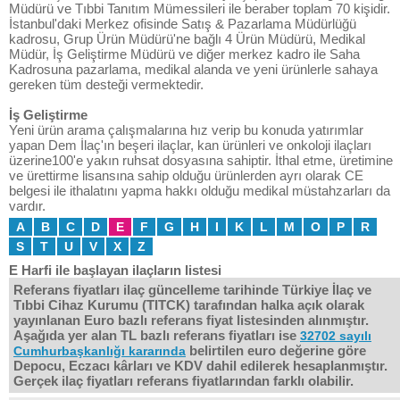
Müdürü ve Tıbbi Tanıtım Mümessileri ile beraber toplam 70 kişidir.
İstanbul'daki Merkez ofisinde Satış & Pazarlama Müdürlüğü
kadrosu, Grup Ürün Müdürü'ne bağlı 4 Ürün Müdürü, Medikal
Müdür, İş Geliştirme Müdürü ve diğer merkez kadro ile Saha
Kadrosuna pazarlama, medikal alanda ve yeni ürünlerle sahaya
gereken tüm desteği vermektedir.
İş Geliştirme
Yeni ürün arama çalışmalarına hız verip bu konuda yatırımlar
yapan Dem İlaç'ın beşeri ilaçlar, kan ürünleri ve onkoloji ilaçları
üzerine100'e yakın ruhsat dosyasına sahiptir. İthal etme, üretimine
ve ürettirme lisansına sahip olduğu ürünlerden ayrı olarak CE
belgesi ile ithalatını yapma hakkı olduğu medikal müstahzarları da
vardır.
A
B
C
D
E
F
G
H
I
K
L
M
O
P
R
S
T
U
V
X
Z
E Harfi ile başlayan ilaçların listesi
Referans fiyatları ilaç güncelleme tarihinde Türkiye İlaç ve
Tıbbi Cihaz Kurumu (TITCK) tarafından halka açık olarak
yayınlanan Euro bazlı referans fiyat listesinden alınmıştır.
Aşağıda yer alan TL bazlı referans fiyatları ise
32702 sayılı
belirtilen euro değerine göre
Cumhurbaşkanlığı kararında
Depocu, Eczacı kârları ve KDV dahil edilerek hesaplanmıştır.
Gerçek ilaç fiyatları referans fiyatlarından farklı olabilir.