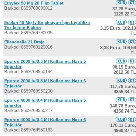
Ethylex 50 Mg 28 Film Tablet
Barkod: 8699769090012
37,28 Euro,
1129,22 TL
Eselan 40 Mg Iv Enjeksiyon İçin Liyofilize
Toz İçeren Flakon
3,15 Euro,
102,13
Barkod: 8699769790035
TL
Elleacnelle 21 Draje
Barkod: 8699769120016
3,38 Euro,
109,58
TL
Eporon 2000 Iu/0,5 Ml Kullanıma Hazır 5
Enjektör
98,15 Euro,
Barkod: 8699769950194
2812,50 TL
Eporon 2000 Iu/0,5 Ml Kullanıma Hazır 6
Enjektör
117,78 Euro,
Barkod: 8699769950200
3355,34 TL
Eporon 4000 Iu/0,4 Ml Kullanıma Hazır 5
Enjektör
146,76 Euro,
Barkod: 8699769950217
4156,74 TL
Eporon 4000 Iu/0,4 Ml Kullanıma Hazır 6
Enjektör
176,11 Euro,
Barkod: 8699769950163
4968,37 TL