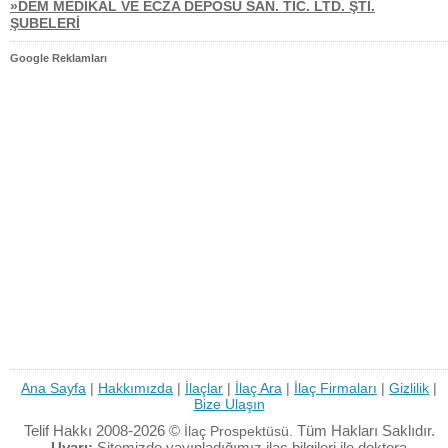
»DEM MEDİKAL VE ECZA DEPOSU SAN. TİC. LTD. ŞTİ.
ŞUBELERİ
Google Reklamları
Ana Sayfa
|
Hakkımızda
|
İlaçlar
|
İlaç Ara
|
İlaç Firmaları
|
Gizlilik
|
Bize Ulaşın
Telif Hakkı 2008-2026 ©
Tüm Hakları Saklıdır.
İlaç Prospektüsü.
Uyarı:
Sitemizde yayınladığımız ilaç bilgileri ile doktora