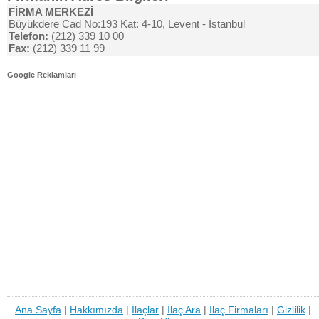
FİRMA MERKEZİ
Büyükdere Cad No:193 Kat: 4-10, Levent - İstanbul
Telefon:
(212) 339 10 00
Fax:
(212) 339 11 99
Google Reklamları
Ana Sayfa
|
Hakkımızda
|
İlaçlar
|
İlaç Ara
|
İlaç Firmaları
|
Gizlilik
|