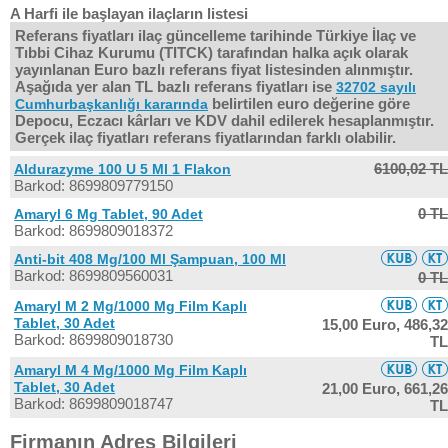
A Harfi ile başlayan ilaçların listesi
Referans fiyatları ilaç güncelleme tarihinde Türkiye İlaç ve
Tıbbi Cihaz Kurumu (TITCK) tarafından halka açık olarak
yayınlanan Euro bazlı referans fiyat listesinden alınmıştır.
Aşağıda yer alan TL bazlı referans fiyatları ise
32702 sayılı
belirtilen euro değerine göre
Cumhurbaşkanlığı kararında
Depocu, Eczacı kârları ve KDV dahil edilerek hesaplanmıştır.
Gerçek ilaç fiyatları referans fiyatlarından farklı olabilir.
6100,02 TL
Aldurazyme 100 U 5 Ml 1 Flakon
Barkod: 8699809779150
0 TL
Amaryl 6 Mg Tablet, 90 Adet
Barkod: 8699809018372
Anti-bit 408 Mg/100 Ml Şampuan, 100 Ml
Barkod: 8699809560031
0 TL
Amaryl M 2 Mg/1000 Mg Film Kaplı
Tablet, 30 Adet
15,00 Euro,
486,32
Barkod: 8699809018730
TL
Amaryl M 4 Mg/1000 Mg Film Kaplı
Tablet, 30 Adet
21,00 Euro,
661,26
Barkod: 8699809018747
TL
Firmanın Adres Bilgileri