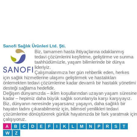
Sanofi Sağlık Ürünleri Ltd. Şti.
Biz, tamamen hasta ihtiyaçlarına odaklanmış
tedavi çözümlerini keşfetme, geliştirme ve sunma
taahhüdümüzle, yaşam bilimlerinde bir dünya
lideriyiz.
Çalışmalarımıza her gün rehberlik eden, herkes
için sağlık hizmetlerine ulaşımı geliştirmek ve hastalıkları
önlemekten tedavi çözümlerine kadar devamlı bir hastalık yönetimi
desteği sağlama hedefidir.
Değişen dünyamızda – iklim koşullarından uzayan yaşam süresine
kadar – hepimiz daha büyük sağlık sorunlarıyla karşı karşıyayız.
Biz, dünyanın neresinde yaşarsanız yaşayın, daha sağlıklı bir
hayatın tadını çıkarabilmeniz için, bilimsel yenilikleri tedavi
çözümlerine dönüştürerek günlük hayatınızda bir fark yaratmak için
çalışıyoruz.
A
B
C
D
E
F
I
K
L
M
N
P
R
S
T
W
Z