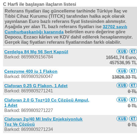
C Harfi ile başlayan ilaçların listesi
Referans fiyatları ilaç güncelleme tarihinde Türkiye İlaç ve
Tıbbi Cihaz Kurumu (TITCK) tarafından halka açık olarak
yayınlanan Euro bazlı referans fiyat listesinden alınmıştır.
Aşağıda yer alan TL bazlı referans fiyatları ise
32702 sayılı
belirtilen euro değerine göre
Cumhurbaşkanlığı kararında
Depocu, Eczacı kârları ve KDV dahil edilerek hesaplanmıştır.
Gerçek ilaç fiyatları referans fiyatlarından farklı olabilir.
Cerdelga 84 Mg 56 Sert Kapsül
Barkod: 8699809156784
16541,74 Euro,
457536,95 TL
Cerezyme 400 iu 1 Flakon
Barkod: 8699809260047
13826,33 TL
Claforan 0.25 G Flakon, 1 Adet
Barkod: 8699809271241
0 TL
Claforan 2.0 G Toz+10 Cc Çözücü Ampul,
1 Adet
0 TL
Barkod: 8699809271227
Claforan 2g/40 Ml Im/iv Enjeksiyonluk
Toz Ve Çözücü
0 TL
Barkod: 8699809271234