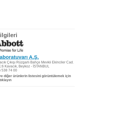
lgileri
aboratuvarı A.Ş.
cık Çıkışı Rüzgarlı Bahçe Mevkii Ekinciler Cad.
K:6 Kavacık, Beykoz - İSTANBUL
 538 74 00
 ve diğer ürünlerin listesini görüntülemek için
tıklayın