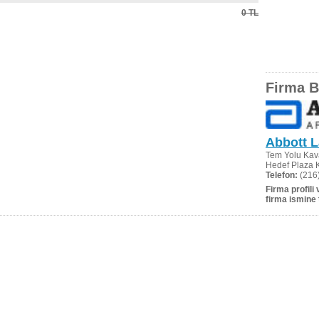
0 TL
Firma Bi
Abbott L
Tem Yolu Kava
Hedef Plaza 
Telefon:
(216)
Firma profili
firma ismine 