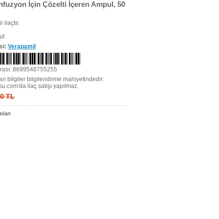
Infuzyon İçin Çözelti İçeren Ampul, 50
r ilaçtır.
if
si:
Verapamil
rası: 8699548755255
n bilgiler bilgilendirme mahiyetindedir.
su.com'da ilaç satışı yapılmaz.
 0 TL
ları