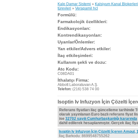
Kalp Damar Sistemi
»
Kalsiyum Kanal Blokerleri
türevleri
»
Verapamil hcl
Formülü:
Farmakolojik özellikleri:
Endikasyonları:
Kontrendikasyonları:
Uyarılar/Önlemler:
Yan etkiler/Advers etkiler:
İlaç etkileşimleri:
Kullanım şekli ve dozu:
Atc Kodu:
C08DA01
İthalatçı Firma:
Abbott Laboratuvarı A.Ş.
Telefon:
(216) 538 74 00
Isoptin Iv Infuzyon İçin Çözelti İç
Referans fiyatları ilaç güncelleme tarihinde 
olarak yayınlanan Euro bazlı referans fiyat lis
ise
32702 sayılı Cumhurbaşkanlığı kararında
dahil edilerek hesaplanmıştır. Gerçek ilaç fiyat
Isoptin Iv Infuzyon İçin Çözelti İçeren Ampul, 
İlaç Barkodu: 8699548755262