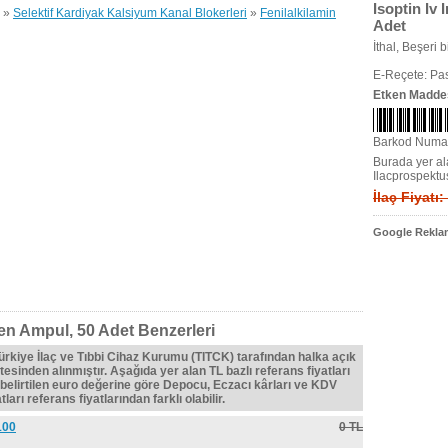
Isoptin Iv 
»
Selektif Kardiyak Kalsiyum Kanal Blokerleri
»
Fenilalkilamin
Adet
İthal, Beşeri bi
E-Reçete: Pas
Etken Madde
Barkod Numa
Burada yer ala
Ilacprospektu
İlaç Fiyatı:
Google Reklam
eren Ampul, 50 Adet Benzerleri
Türkiye İlaç ve Tıbbi Cihaz Kurumu (TITCK) tarafından halka açık
tesinden alınmıştır. Aşağıda yer alan TL bazlı referans fiyatları
belirtilen euro değerine göre Depocu, Eczacı kârları ve KDV
ları referans fiyatlarından farklı olabilir.
100
0 TL