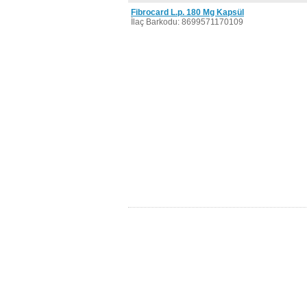
Fibrocard L.p. 180 Mg Kapsül
İlaç Barkodu: 8699571170109