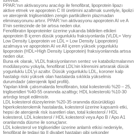
türevidir.
PPAR:’nın aktivasyonu aracılıgı ile fenofibrat, lipoprotein lipazı
aktive etmek ve apoprotein C III üretimini azaltmak suretiyle, lipolizi
ve aterojenik trigliseridden zengin partiküllerin plazmadan
eliminasyonunu artırır. PPAR:’nın aktivasyonu apoprotein AI ve A
II’nin sentezinde de bir artısa neden olur.
Fenofibratın lipoproteinler üzerine yukarıda bildirilen etkileri
apoprotein B içeren düsük yogunluklu fraksiyonlarda (VLDL= Very
Low Density Lipoprotein ve LDL = Low Density Lipoprotein)
azalmaya ve apoprotein AI ve AII içeren yüksek yogunluklu
lipoprotein (HDL=High Density Lipoprotein) fraksiyonlarında artısa
neden olur.
Buna ek olarak, VLDL fraksiyonlarının sentez ve katabolizmalarının
modülasyonu yoluyla, fenofibrat LDL’nin klirensini artırarak düsük
yogunluklu LDL’yi azaltır. Düsük yogunluklu LDL, koroner kalp
hastalıgı riski yüksek olan hastalarda sıklıkla yükselmis
durumdadır (aterojenik lipid profili).
Yapılan klinik çalısmalarda fenofibratın, total kolesterolü %20 – 25,
trigliseridleri %40-55 oranında azalttıgı; HDL kolesterolü %10-30
artırdıgı tespit edilmistir.
LDL kolesterol düzeylerinin %20-35 oranında düsürüldügü
hiperkolesterolemik hastalarda, kolesterol üzerine kapsamlı etki,
hepsi de aterojenik risk isaretleri olan, total kolesterol / HDL
kolesterol, LDL kolesterol / HDL kolesterol veya Apo B / Apo A1
oranlarında düsme ile sonuçlanır.
LDL kolesterol ve trigliseridler üzerine anlamlı etkisi nedeniyle,
fenofibrat ile tedavi tip II diyabet hastaları gibi sekonder