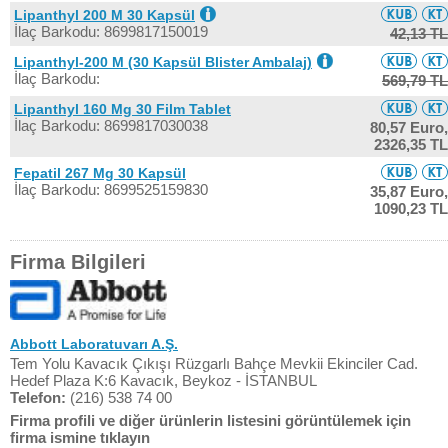
Lipanthyl 200 M 30 Kapsül
İlaç Barkodu: 8699817150019
42,13 TL
Lipanthyl-200 M (30 Kapsül Blister Ambalaj)
İlaç Barkodu:
569,79 TL
Lipanthyl 160 Mg 30 Film Tablet
İlaç Barkodu: 8699817030038
80,57 Euro,
2326,35 TL
Fepatil 267 Mg 30 Kapsül
İlaç Barkodu: 8699525159830
35,87 Euro,
1090,23 TL
Firma Bilgileri
Abbott Laboratuvarı A.Ş.
Tem Yolu Kavacık Çıkışı Rüzgarlı Bahçe Mevkii Ekinciler Cad.
Hedef Plaza K:6 Kavacık, Beykoz - İSTANBUL
Telefon:
(216) 538 74 00
Firma profili ve diğer ürünlerin listesini görüntülemek için
firma ismine tıklayın