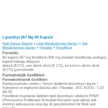
Lipanthyl 267 Mg 90 Kapsül
»
»
Kalp Damar Sistemi
Lipid Metabolizması İlaçları
Yağ
»
»
Metabolizması İlaçları
Fibratlar
Fenofibrat
Formülü:
Bir kapsül 267 mg fenofibrat (400 mg standart fenofibrata esdeger),
kapsül kabugu titanyum
dioksit (E171), sarı demir oksit (E 172), ve kırmızı demir oksit
(E172) içermektedir.
Farmakolojik özellikleri:
Farmakodinamik özellikleri
Kardiyovasküler sistem / Serum lipidlerini düzenleyici ilaçlar /
Kolesterol ve trigliserid düsürücüler / Fibratlar . ATC KODU : C10
AB 05
Fenofibrat insanlarda bildirilen lipid düzenleyici etkilerini PPAR:
(Peroxisome Proliferator Activated Receptor type alpha) adlı
enzimin aktivasyonu aracılıgı ile gerçeklestiren bir fibrik asit