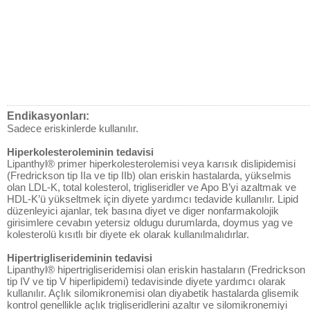
Endikasyonları:
Sadece eriskinlerde kullanılır.
Hiperkolesteroleminin tedavisi
Lipanthyl® primer hiperkolesterolemisi veya karısık dislipidemisi
(Fredrickson tip IIa ve tip IIb) olan eriskin hastalarda, yükselmis
olan LDL-K, total kolesterol, trigliseridler ve Apo B’yi azaltmak ve
HDL-K’ü yükseltmek için diyete yardımcı tedavide kullanılır. Lipid
düzenleyici ajanlar, tek basına diyet ve diger nonfarmakolojik
girisimlere cevabın yetersiz oldugu durumlarda, doymus yag ve
kolesterolü kısıtlı bir diyete ek olarak kullanılmalıdırlar.
Hipertrigliserideminin tedavisi
Lipanthyl® hipertrigliseridemisi olan eriskin hastaların (Fredrickson
tip IV ve tip V hiperlipidemi) tedavisinde diyete yardımcı olarak
kullanılır. Açlık silomikronemisi olan diyabetik hastalarda glisemik
kontrol genellikle açlık trigliseridlerini azaltır ve silomikronemiyi