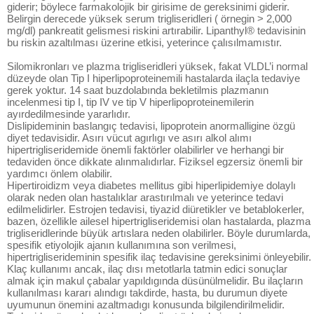
giderir; böylece farmakolojik bir girisime de gereksinimi giderir.
Belirgin derecede yüksek serum trigliseridleri ( örnegin > 2,000
mg/dl) pankreatit gelismesi riskini artırabilir. Lipanthyl® tedavisinin
bu riskin azaltılması üzerine etkisi, yeterince çalısılmamıstır.
Silomikronları ve plazma trigliseridleri yüksek, fakat VLDL’i normal
düzeyde olan Tip I hiperlipoproteinemili hastalarda ilaçla tedaviye
gerek yoktur. 14 saat buzdolabında bekletilmis plazmanın
incelenmesi tip I, tip IV ve tip V hiperlipoproteinemilerin
ayırdedilmesinde yararlıdır.
Dislipideminin baslangıç tedavisi, lipoprotein anormalligine özgü
diyet tedavisidir. Asırı vücut agırlıgı ve asırı alkol alımı
hipertrigliseridemide önemli faktörler olabilirler ve herhangi bir
tedaviden önce dikkate alınmalıdırlar. Fiziksel egzersiz önemli bir
yardımcı önlem olabilir.
Hipertiroidizm veya diabetes mellitus gibi hiperlipidemiye dolaylı
olarak neden olan hastalıklar arastırılmalı ve yeterince tedavi
edilmelidirler. Estrojen tedavisi, tiyazid diüretikler ve betablokerler,
bazen, özellikle ailesel hipertrigliseridemisi olan hastalarda, plazma
trigliseridlerinde büyük artıslara neden olabilirler. Böyle durumlarda,
spesifik etiyolojik ajanın kullanımına son verilmesi,
hipertrigliserideminin spesifik ilaç tedavisine gereksinimi önleyebilir.
Klaç kullanımı ancak, ilaç dısı metotlarla tatmin edici sonuçlar
almak için makul çabalar yapıldıgında düsünülmelidir. Bu ilaçların
kullanılması kararı alındıgı takdirde, hasta, bu durumun diyete
uyumunun önemini azaltmadıgı konusunda bilgilendirilmelidir.