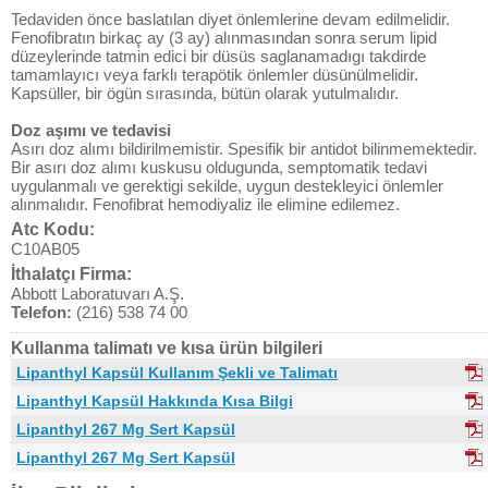
Tedaviden önce baslatılan diyet önlemlerine devam edilmelidir.
Fenofibratın birkaç ay (3 ay) alınmasından sonra serum lipid
düzeylerinde tatmin edici bir düsüs saglanamadıgı takdirde
tamamlayıcı veya farklı terapötik önlemler düsünülmelidir.
Kapsüller, bir ögün sırasında, bütün olarak yutulmalıdır.
Doz aşımı ve tedavisi
Asırı doz alımı bildirilmemistir. Spesifik bir antidot bilinmemektedir.
Bir asırı doz alımı kuskusu oldugunda, semptomatik tedavi
uygulanmalı ve gerektigi sekilde, uygun destekleyici önlemler
alınmalıdır. Fenofibrat hemodiyaliz ile elimine edilemez.
Atc Kodu:
C10AB05
İthalatçı Firma:
Abbott Laboratuvarı A.Ş.
Telefon:
(216) 538 74 00
Kullanma talimatı ve kısa ürün bilgileri
Lipanthyl Kapsül Kullanım Şekli ve Talimatı
Lipanthyl Kapsül Hakkında Kısa Bilgi
Lipanthyl 267 Mg Sert Kapsül
Lipanthyl 267 Mg Sert Kapsül