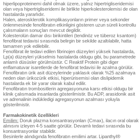
hiperlipoproteinemi dahil olmak üzere, yalnız hipertrigliseridemisi
olan veya hipertrigliseridemi ile birlikte hiperkolesterolemisi de olan
hastalarda yararlıdır.
Halen, aterosklerotik komplikasyonların primer veya sekonder
önlenmesinde fenofibratın etkinligini gösteren uzun süreli kontrollu
çalısmaların sonuçları mevcut degildir.
Kolesterolün damar dısı birikintileri (tendinöz ve tüberoz ksantom)
fenofibrat tedavisi sırasında belirgin bir sekilde azaltılabilir, hatta
tamamen yok edilebilir.
Fenofibrat ile tedavi edilen fibrinojen düzeyleri yüksek hastalarda,
Lp(a) düzeyleri yükselmis hastalarda oldugu gibi, bu parametrede
anlamlı düsüsler görülmüstür. C Reaktif Protein gibi diger
enflamatuvar isaretlerde de fenofibrat tedavisi ile azalma görülür.
Fenofibratın ürik asit düzeylerinde yaklasık olarak %25 azalmaya
neden olan ürikozürik etkisi, hiperürisemisi olan dislipidemik
hastalarda ek bir yarar olarak kabul edilir.
Fenofibratın trombositlerin agregasyonuna karsı etkisi oldugu bir
klinik çalısmada insanlarda gösterilmistir. Bu ADP, arasidonik asit
ve adrenalinin indükledigi agregasyonun azalması yoluyla
gösterilmistir.
Farmakokinetik özellikleri
Emilim:
Doruk plazma konsantrasyonları (Cmax), ilacın oral olarak
alınısını izleyen 4-5 saatte görülür. Devamlı tedavi sırasında bu
konsantrasyonlar stabildir.
Besinlerle alındıgında fenofibratın emilimi artar. Lipanthyl®