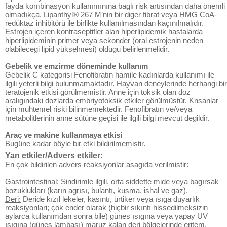
fayda kombinasyon kullanımınına baglı risk artısından daha önemli
olmadıkça, Lipanthyl® 267 M’nin bir diger fibrat veya HMG CoA-
redüktaz inhibitörü ile birlikte kullanılmasından kaçınılmalıdır.
Estrojen içeren kontraseptifler alan hiperlipidemik hastalarda
hiperlipideminin primer veya sekonder (oral estrojenin neden
olabilecegi lipid yükselmesi) oldugu belirlenmelidir.
Gebelik ve emzirme döneminde kullanım
Gebelik C kategorisi Fenofibratın hamile kadınlarda kullanımı ile
ilgili yeterli bilgi bulunmamaktadır. Hayvan deneylerinde herhangi bir
teratojenik etkisi görülmemistir. Anne için toksik olan doz
aralıgındaki dozlarda embriyotoksik etkiler görülmüstür. Knsanlar
için muhtemel riski bilinmemektedir. Fenofibratın ve/veya
metabolitlerinin anne sütüne geçisi ile ilgili bilgi mevcut degildir.
Araç ve makine kullanmaya etkisi
Bugüne kadar böyle bir etki bildirilmemistir.
Yan etkiler/Advers etkiler:
En çok bildirilen advers reaksiyonlar asagıda verilmistir:
Gastrointestinal:
Sindirimle ilgili, orta siddette mide veya bagırsak
bozuklukları (karın agrısı, bulantı, kusma, ishal ve gaz).
Deri:
Deride kızıl lekeler, kasıntı, ürtiker veya ısıga duyarlık
reaksiyonlari; çok ender olarak (hiçbir sıkıntı hissedilmeksizin
aylarca kullanımdan sonra bile) günes ısıgına veya yapay UV
ısıgına (günes lambası) maruz kalan deri bölgelerinde eritem,