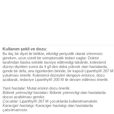
Kullanım şekli ve dozu:
Bu ilaç bir diyet ile birlikte, etkinligi periyodik olarak izlenmesi
gereken, uzun süreli bir semptomatik tedavi saglar. Doktor
tarafından baska sekilde tavsiye edilmedigi takdirde, kolesterol
düzeyi diyetten sonra da 4 g/l den daha yüksek olan hastalarda,
günde bir defa, ana ögünlerden birinde, bir kapsül Lipanthyl® 267 M
yutulması önerilir. Kolesterol düzeyleri dengeye erisince, dozu
azaltarak, tedaviye Lipanthyl® 200 M ile devam edilmesi önerilir.
Yaslı hastalar:
Mutat eriskin dozu önerilir.
Böbrek yetmezligi hastaları:
Böbrek yetmezligi olan hastalarda
dozun azaltılması gerekir.
Çocuklar:
Lipanthyl® 267 M çocuklarda kullanılmamalıdır.
Karaciger hastalıgı:
Karaciger hastalıgı olan hastalarda
çalısılmamıstır.