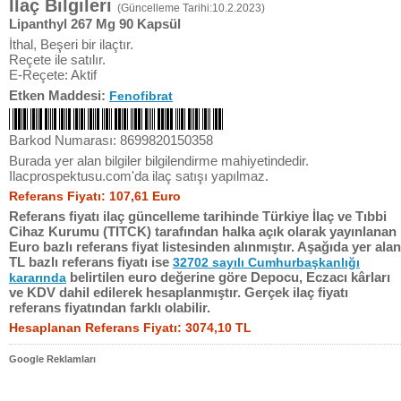
İlaç Bilgileri
(Güncelleme Tarihi:10.2.2023)
Lipanthyl 267 Mg 90 Kapsül
İthal, Beşeri bir ilaçtır.
Reçete ile satılır.
E-Reçete: Aktif
Etken Maddesi:
Fenofibrat
Barkod Numarası: 8699820150358
Burada yer alan bilgiler bilgilendirme mahiyetindedir.
Ilacprospektusu.com'da ilaç satışı yapılmaz.
Referans Fiyatı: 107,61 Euro
Referans fiyatı ilaç güncelleme tarihinde Türkiye İlaç ve Tıbbi
Cihaz Kurumu (TITCK) tarafından halka açık olarak yayınlanan
Euro bazlı referans fiyat listesinden alınmıştır. Aşağıda yer alan
TL bazlı referans fiyatı ise
32702 sayılı Cumhurbaşkanlığı
belirtilen euro değerine göre Depocu, Eczacı kârları
kararında
ve KDV dahil edilerek hesaplanmıştır. Gerçek ilaç fiyatı
referans fiyatından farklı olabilir.
Hesaplanan Referans Fiyatı: 3074,10 TL
Google Reklamları