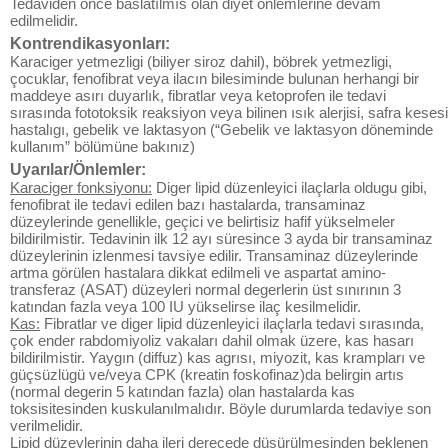
Tedaviden önce baslatılmıs olan diyet önlemlerine devam
edilmelidir.
Kontrendikasyonları:
Karaciger yetmezligi (biliyer siroz dahil), böbrek yetmezligi,
çocuklar, fenofibrat veya ilacın bilesiminde bulunan herhangi bir
maddeye asırı duyarlık, fibratlar veya ketoprofen ile tedavi
sırasında fototoksik reaksiyon veya bilinen ısık alerjisi, safra kesesi
hastalıgı, gebelik ve laktasyon (“Gebelik ve laktasyon döneminde
kullanım” bölümüne bakınız)
Uyarılar/Önlemler:
Karaciger fonksiyonu:
Diger lipid düzenleyici ilaçlarla oldugu gibi,
fenofibrat ile tedavi edilen bazı hastalarda, transaminaz
düzeylerinde genellikle, geçici ve belirtisiz hafif yükselmeler
bildirilmistir. Tedavinin ilk 12 ayı süresince 3 ayda bir transaminaz
düzeylerinin izlenmesi tavsiye edilir. Transaminaz düzeylerinde
artma görülen hastalara dikkat edilmeli ve aspartat amino-
transferaz (ASAT) düzeyleri normal degerlerin üst sınırının 3
katından fazla veya 100 IU yükselirse ilaç kesilmelidir.
Kas:
Fibratlar ve diger lipid düzenleyici ilaçlarla tedavi sırasında,
çok ender rabdomiyoliz vakaları dahil olmak üzere, kas hasarı
bildirilmistir. Yaygın (diffuz) kas agrısı, miyozit, kas krampları ve
güçsüzlügü ve/veya CPK (kreatin foskofinaz)da belirgin artıs
(normal degerin 5 katından fazla) olan hastalarda kas
toksisitesinden kuskulanılmalıdır. Böyle durumlarda tedaviye son
verilmelidir.
Lipid düzeylerinin daha ileri derecede düsürülmesinden beklenen