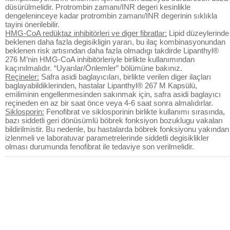
düsürülmelidir. Protrombin zamanı/INR degeri kesinlikle
dengeleninceye kadar protrombin zamanı/INR degerinin sıklıkla
tayini önerilebilir.
HMG-CoA redüktaz inhibitörleri ve diger fibratlar:
Lipid düzeylerinde
beklenen daha fazla degisikligin yararı, bu ilaç kombinasyonundan
beklenen risk artısından daha fazla olmadıgı takdirde Lipanthyl®
276 M’nin HMG-CoA inhibitörleriyle birlikte kullanımından
kaçınılmalıdır. “Uyarılar/Önlemler” bölümüne bakınız.
Reçineler:
Safra asidi baglayıcıları, birlikte verilen diger ilaçları
baglayabildiklerinden, hastalar Lipanthyl® 267 M Kapsülü,
emiliminin engellenmesinden sakınmak için, safra asidi baglayıcı
reçineden en az bir saat önce veya 4-6 saat sonra almalıdırlar.
Siklosporin:
Fenofibrat ve siklosporinin birlikte kullanımı sırasında,
bazı siddetli geri dönüsümlü böbrek fonksiyon bozuklugu vakaları
bildirilmistir. Bu nedenle, bu hastalarda böbrek fonksiyonu yakından
izlenmeli ve laboratuvar parametrelerinde siddetli degisiklikler
olması durumunda fenofibrat ile tedaviye son verilmelidir.