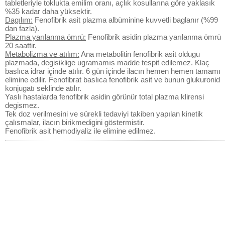
tabletleriyle toklukta emilim oranı, açlık kosullarına göre yaklasık
%35 kadar daha yüksektir.
Dagılım:
Fenofibrik asit plazma albüminine kuvvetli baglanır (%99
dan fazla).
Plazma yarılanma ömrü:
Fenofibrik asidin plazma yarılanma ömrü
20 saattir.
Metabolizma ve atılım:
Ana metabolitin fenofibrik asit oldugu
plazmada, degisiklige ugramamıs madde tespit edilemez. Klaç
baslıca idrar içinde atılır. 6 gün içinde ilacın hemen hemen tamamı
elimine edilir. Fenofibrat baslıca fenofibrik asit ve bunun glukuronid
konjugatı seklinde atılır.
Yaslı hastalarda fenofibrik asidin görünür total plazma klirensi
degismez.
Tek doz verilmesini ve sürekli tedaviyi takiben yapılan kinetik
çalısmalar, ilacın birikmedigini göstermistir.
Fenofibrik asit hemodiyaliz ile elimine edilmez.