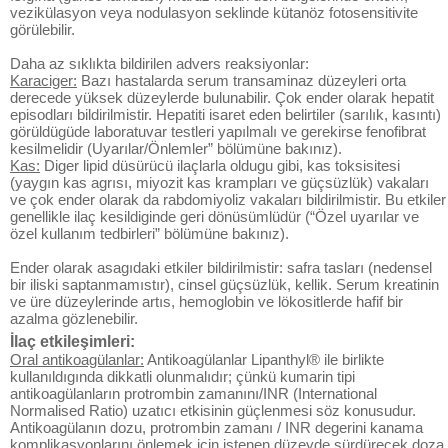
vezikülasyon veya nodulasyon seklinde kütanöz fotosensitivite
görülebilir.
Daha az sıklıkta bildirilen advers reaksiyonlar:
Karaciger:
Bazı hastalarda serum transaminaz düzeyleri orta
derecede yüksek düzeylerde bulunabilir. Çok ender olarak hepatit
episodları bildirilmistir. Hepatiti isaret eden belirtiler (sarılık, kasıntı)
görüldügüde laboratuvar testleri yapılmalı ve gerekirse fenofibrat
kesilmelidir (Uyarılar/Önlemler” bölümüne bakınız).
Kas:
Diger lipid düsürücü ilaçlarla oldugu gibi, kas toksisitesi
(yaygın kas agrısı, miyozit kas krampları ve güçsüzlük) vakaları
ve çok ender olarak da rabdomiyoliz vakaları bildirilmistir. Bu etkiler
genellikle ilaç kesildiginde geri dönüsümlüdür (“Özel uyarılar ve
özel kullanım tedbirleri” bölümüne bakınız).
Ender olarak asagıdaki etkiler bildirilmistir: safra tasları (nedensel
bir iliski saptanmamıstır), cinsel güçsüzlük, kellik. Serum kreatinin
ve üre düzeylerinde artıs, hemoglobin ve lökositlerde hafif bir
azalma gözlenebilir.
İlaç etkileşimleri:
Oral antikoagülanlar:
Antikoagülanlar Lipanthyl® ile birlikte
kullanıldıgında dikkatli olunmalıdır; çünkü kumarin tipi
antikoagülanların protrombin zamanını/INR (International
Normalised Ratio) uzatıcı etkisinin güçlenmesi söz konusudur.
Antikoagülanın dozu, protrombin zamanı / INR degerini kanama
komplikasyonlarını önlemek için istenen düzeyde sürdürecek doza