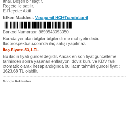
İthal, Beşeri bir ilaçtır.
Reçete ile satılır.
E-Reçete: Aktif
Etken Maddesi:
Verapamil HCl+Trandolapril
Barkod Numarası: 8699548093050
Burada yer alan bilgiler bilgilendirme mahiyetindedir.
Ilacprospektusu.com'da ilaç satışı yapılmaz.
İlaç Fiyatı: 53,1 TL
Bu ilacın fiyatı güncel değildir. Ancak en son fiyat güncelleme
tarihinden sonra yaşanan enflasyon, döviz kuru ve KDV farkı
otomatik olarak hesaplandığında bu ilacın tahmini güncel fiyatı:
1623,68 TL
olabilir.
Google Reklamları