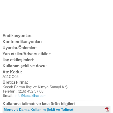
Endikasyonları:
Kontrendikasyonları:
Uyarılar/Önlemler:
Yan etkiler/Advers etkiler:
İlaç etkileşimleri:
Kullanım şekli ve dozu:
Atc Kodu:
A11CC05
Üretici Firma:
Koçak Farma İlaç ve Kimya Sanayi A.Ş.
Telefon:
(216) 492 57 08
Email:
info@kocakilac.com
Kullanma talimatı ve kısa ürün bilgileri
Monovit Damla Kullanım Şekli ve Talimatı