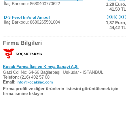
İlaç Barkodu: 8680400770622
1,28 Euro,
41,50 TL
D-3 Ferol Im/oral Ampul
İlaç Barkodu: 8680265591004
1,37 Euro,
44,42 TL
Firma Bilgileri
Koçak Farma İlaç ve Kimya Sanayi A.Ş.
Gazi Cd. No: 64-66 Bağlarbaşı, Üsküdar - İSTANBUL
Telefon:
(216) 492 57 08
Email:
info@kocakilac.com
Firma profili ve diğer ürünlerin listesini görüntülemek için
firma ismine tıklayın