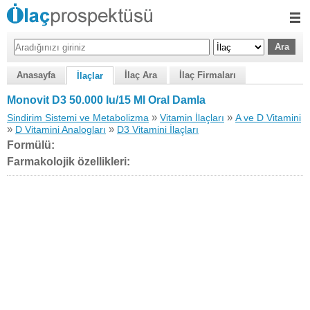
Anasayfa
İlaç Ara
İlaç Firmaları
İlaçlar
Monovit D3 50.000 Iu/15 Ml Oral Damla
»
»
Sindirim Sistemi ve Metabolizma
Vitamin İlaçları
A ve D Vitamini
»
»
D Vitamini Analogları
D3 Vitamini İlaçları
Formülü:
Farmakolojik özellikleri: