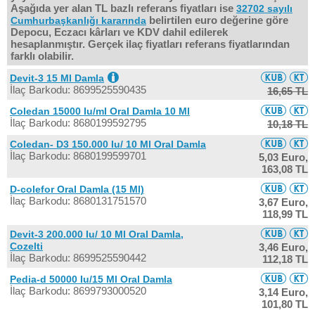
Aşağıda yer alan TL bazlı referans fiyatları ise
32702 sayılı
belirtilen euro değerine göre
Cumhurbaşkanlığı kararında
Depocu, Eczacı kârları ve KDV dahil edilerek
hesaplanmıştır. Gerçek ilaç fiyatları referans fiyatlarından
farklı olabilir.
Devit-3 15 Ml Damla
İlaç Barkodu: 8699525590435
16,65 TL
Coledan 15000 Iu/ml Oral Damla 10 Ml
İlaç Barkodu: 8680199592795
10,18 TL
Coledan- D3 150.000 Iu/ 10 Ml Oral Damla
İlaç Barkodu: 8680199599701
5,03 Euro,
163,08 TL
D-colefor Oral Damla (15 Ml)
İlaç Barkodu: 8680131751570
3,67 Euro,
118,99 TL
Devit-3 200.000 Iu/ 10 Ml Oral Damla,
Cozelti
3,46 Euro,
İlaç Barkodu: 8699525590442
112,18 TL
Pedia-d 50000 Iu/15 Ml Oral Damla
İlaç Barkodu: 8699793000520
3,14 Euro,
101,80 TL