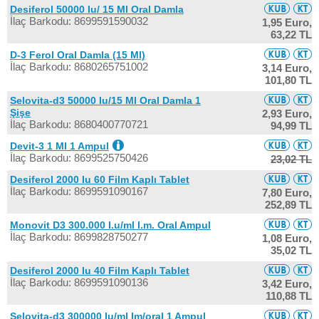
Desiferol 50000 Iu/ 15 Ml Oral Damla
İlaç Barkodu: 8699591590032
1,95 Euro,
63,22 TL
D-3 Ferol Oral Damla (15 Ml)
İlaç Barkodu: 8680265751002
3,14 Euro,
101,80 TL
Selovita-d3 50000 Iu/15 Ml Oral Damla 1
Şişe
2,93 Euro,
İlaç Barkodu: 8680400770721
94,99 TL
Devit-3 1 Ml 1 Ampul
İlaç Barkodu: 8699525750426
23,02 TL
Desiferol 2000 Iu 60 Film Kaplı Tablet
İlaç Barkodu: 8699591090167
7,80 Euro,
252,89 TL
Monovit D3 300.000 I.u/ml I.m. Oral Ampul
İlaç Barkodu: 8699828750277
1,08 Euro,
35,02 TL
Desiferol 2000 Iu 40 Film Kaplı Tablet
İlaç Barkodu: 8699591090136
3,42 Euro,
110,88 TL
Selovita-d3 300000 Iu/ml Im/oral 1 Ampul