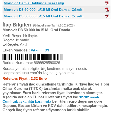
Monovit Damla Hakkında Kısa Bilgi
Monovit D3 50.000 Iu/15 Ml Oral Damla, Çözelti
Monovit D3 50.000 Iu/15 Ml Oral Damla, Çözelti
İlaç Bilgileri
(Güncelleme Tarihi:10.2.2023)
Monovit D3 50.000 Iu/15 Ml Oral Damla
Yerli, Beşeri bir ilaçtır.
Reçete ile satılır.
E-Reçete: Aktif
Etken Maddesi:
Vitamin D3
Barkod Numarası: 8699828590026
Burada yer alan bilgiler bilgilendirme mahiyetindedir.
Ilacprospektusu.com'da ilaç satışı yapılmaz.
Referans Fiyatı: 2,32 Euro
Referans fiyatı ilaç güncelleme tarihinde Türkiye İlaç ve Tıbbi
Cihaz Kurumu (TITCK) tarafından halka açık olarak
yayınlanan Euro bazlı referans fiyat listesinden alınmıştır.
Aşağıda yer alan TL bazlı referans fiyatı ise
32702 sayılı
belirtilen euro değerine göre
Cumhurbaşkanlığı kararında
Depocu, Eczacı kârları ve KDV dahil edilerek hesaplanmıştır.
Gerçek ilaç fiyatı referans fiyatından farklı olabilir.