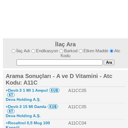
İlaç Ara
İlaç Adı
Endikasyon
Barkod
Etken Madde
Atc
Kodu
Arama Sonuçları - A ve D Vitamini - Atc
Kodu: A11C
»Devit-3 1 Ml 1 Ampul
A11CC05
Deva Holding A.Ş.
»Devit-3 15 Ml Damla
A11CC05
Deva Holding A.Ş.
»Rocaltrol 0,5 Mcg 100
A11CC04
Kapsül