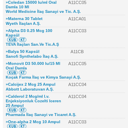
»Coledan 15000 Iu/ml Oral
A11CC05
Damla 10 Ml
World Medicine İlaç Sanayi ve Tic. A.Ş.
»Materna 30 Tablet
A11CA01
Wyeth İlaçları A.Ş.
»Alpha D3 0.25 Mcg 100
A11CC03
Kapsül
TEVA İlaçları San.Ve Tic.A.Ş
»Balya 50 Kapsül
A11CB
Sanofi Synthelabo İlaç A.Ş.
»Monovit D3 50.000 Iu/15 Ml
A11CC05
Oral Damla
Koçak Farma İlaç ve Kimya Sanayi A.Ş.
»Calcijex 2 Mcg 25 Ampul
A11CC04
Abbott Laboratuvarı A.Ş.
»Calderol 2 Mcg/ml I.v.
A11CC04
Enjeksiyonluk Cozelti Iceren
25 Ampul
Pharmada İlaç Sanayi ve Ticaret A.Ş.
»One-alpha 2 Mcg 10 Ampul
A11CC03