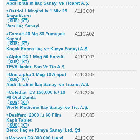
Abdi İbrahim İlaç Sanayi ve Ticaret A.Ş.
»Ostriol 1 Mcg/ml Iv 1 Mlx 25
A11CC04
Ampul/kutu
Vem İlaç Sanayi
»Carovit 20 Mg 30 Yumuşak
A11CA02
Kapsül
Koçak Farma İlaç ve Kimya Sanayi A.Ş.
»Alpha D3 1 Mcg 50 Kapsül
A11CC03
TEVA İlaçları San.Ve Tic.A.Ş
»One-alpha 1 Mcg 10 Ampul
A11CC03
Abdi İbrahim İlaç Sanayi ve Ticaret A.Ş.
»Coledan- D3 150.000 Iu/ 10
A11CC05
Ml Oral Damla
World Medicine İlaç Sanayi ve Tic. A.Ş.
»Desiferol 2000 Iu 60 Film
A11CC05
Kaplı Tablet
Berko İlaç ve Kimya Sanayi Ltd. Şti.
»Monovit D3 300.000 I.u/ml
A11CC05