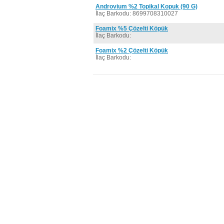
Androvium %2 Topikal Kopuk (90 G)
İlaç Barkodu: 8699708310027
Foamix %5 Çözelti Köpük
İlaç Barkodu:
Foamix %2 Çözelti Köpük
İlaç Barkodu: