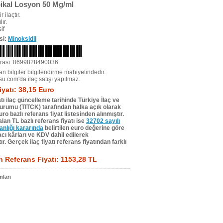
ikal Losyon 50 Mg/ml
r ilaçtır.
ır.
if
si:
Minoksidil
rası: 8699828490036
n bilgiler bilgilendirme mahiyetindedir.
su.com'da ilaç satışı yapılmaz.
iyatı: 38,15 Euro
tı ilaç güncelleme tarihinde Türkiye İlaç ve
Kurumu (TITCK) tarafından halka açık olarak
ro bazlı referans fiyat listesinden alınmıştır.
lan TL bazlı referans fiyatı ise
32702 sayılı
lığı kararında
belirtilen euro değerine göre
ı kârları ve KDV dahil edilerek
r. Gerçek ilaç fiyatı referans fiyatından farklı
 Referans Fiyatı: 1153,28 TL
ları