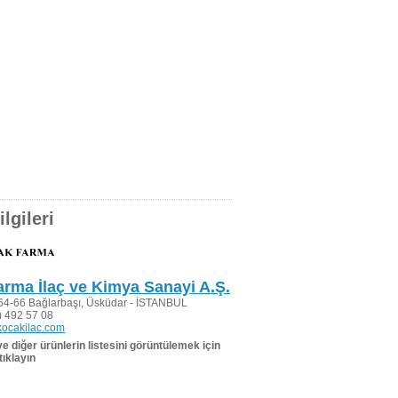
lgileri
rma İlaç ve Kimya Sanayi A.Ş.
 64-66 Bağlarbaşı, Üsküdar - İSTANBUL
 492 57 08
kocakilac.com
 ve diğer ürünlerin listesini görüntülemek için
tıklayın