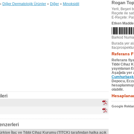
Rogan Top
»
Diğer Dermatolojik Ürünler
»
Diğer
»
Minoksidil
Yerli, Beşeri bi
Reçete ile satıl
E-Reçete: Pas
Etken Madde
Barkod Numa
Burada yer ala
Ilacprospektu
Referans F
Referans fiya
Tıbbi Cihaz 
yayınlanan Eu
Aşağıda yer a
Cumhurbaşkan
Depocu, Eczac
hesaplanmıştı
olabilir.
leri
Hesaplanan
Google Reklam
nzerleri
Türkiye İlaç ve Tıbbi Cihaz Kurumu (TITCK) tarafından halka açık