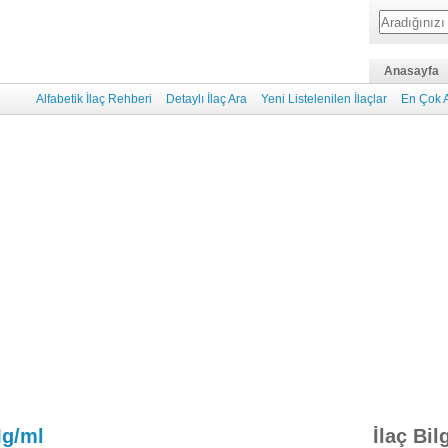
Anasayfa
Alfabetik İlaç Rehberi
Detaylı İlaç Ara
Yeni Listelenilen İlaçlar
En Çok A
Mg/ml
İlaç Bil