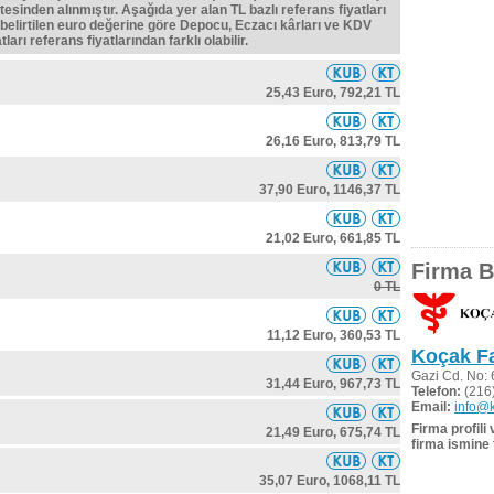
tesinden alınmıştır. Aşağıda yer alan TL bazlı referans fiyatları
belirtilen euro değerine göre Depocu, Eczacı kârları ve KDV
ları referans fiyatlarından farklı olabilir.
25,43 Euro,
792,21 TL
26,16 Euro,
813,79 TL
37,90 Euro,
1146,37 TL
21,02 Euro,
661,85 TL
Firma Bi
0 TL
11,12 Euro,
360,53 TL
Koçak Fa
Gazi Cd. No:
31,44 Euro,
967,73 TL
Telefon:
(216)
Email:
info@
Firma profili
21,49 Euro,
675,74 TL
firma ismine 
35,07 Euro,
1068,11 TL