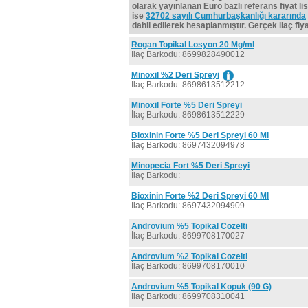
olarak yayınlanan Euro bazlı referans fiyat lis
ise
32702 sayılı Cumhurbaşkanlığı kararında
dahil edilerek hesaplanmıştır. Gerçek ilaç fiyat
Rogan Topikal Losyon 20 Mg/ml
İlaç Barkodu: 8699828490012
Minoxil %2 Deri Spreyi
İlaç Barkodu: 8698613512212
Minoxil Forte %5 Deri Spreyi
İlaç Barkodu: 8698613512229
Bioxinin Forte %5 Deri Spreyi 60 Ml
İlaç Barkodu: 8697432094978
Minopecia Fort %5 Deri Spreyi
İlaç Barkodu:
Bioxinin Forte %2 Deri Spreyi 60 Ml
İlaç Barkodu: 8697432094909
Androvium %5 Topikal Cozelti
İlaç Barkodu: 8699708170027
Androvium %2 Topikal Cozelti
İlaç Barkodu: 8699708170010
Androvium %5 Topikal Kopuk (90 G)
İlaç Barkodu: 8699708310041