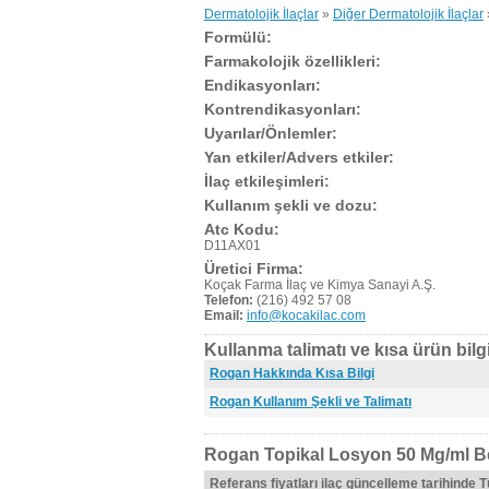
Dermatolojik İlaçlar
»
Diğer Dermatolojik İlaçlar
Formülü:
Farmakolojik özellikleri:
Endikasyonları:
Kontrendikasyonları:
Uyarılar/Önlemler:
Yan etkiler/Advers etkiler:
İlaç etkileşimleri:
Kullanım şekli ve dozu:
Atc Kodu:
D11AX01
Üretici Firma:
Koçak Farma İlaç ve Kimya Sanayi A.Ş.
Telefon:
(216) 492 57 08
Email:
info@kocakilac.com
Kullanma talimatı ve kısa ürün bilgi
Rogan Hakkında Kısa Bilgi
Rogan Kullanım Şekli ve Talimatı
Rogan Topikal Losyon 50 Mg/ml Be
Referans fiyatları ilaç güncelleme tarihinde 