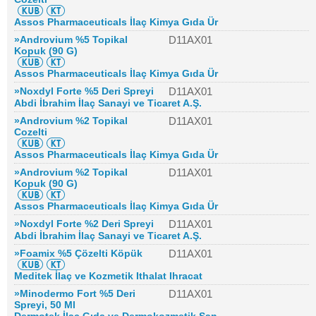
Assos Pharmaceuticals İlaç Kimya Gıda Ür
»Androvium %5 Topikal
D11AX01
Kopuk (90 G)
Assos Pharmaceuticals İlaç Kimya Gıda Ür
»Noxdyl Forte %5 Deri Spreyi
D11AX01
Abdi İbrahim İlaç Sanayi ve Ticaret A.Ş.
»Androvium %2 Topikal
D11AX01
Cozelti
Assos Pharmaceuticals İlaç Kimya Gıda Ür
»Androvium %2 Topikal
D11AX01
Kopuk (90 G)
Assos Pharmaceuticals İlaç Kimya Gıda Ür
»Noxdyl Forte %2 Deri Spreyi
D11AX01
Abdi İbrahim İlaç Sanayi ve Ticaret A.Ş.
»Foamix %5 Çözelti Köpük
D11AX01
Meditek İlaç ve Kozmetik Ithalat Ihracat
»Minodermo Fort %5 Deri
D11AX01
Spreyi, 50 Ml