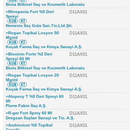
Biota Bitkisel İlaç ve Kozmetik Laboratu
»Minopecia Fort %5 Deri
D11AX01
Spreyi
Nemesis İlaç Gıda San.Tic.Ltd.Şti.
»Rogan Topikal Losyon 50
D11AX01
Mg/ml
Koçak Farma İlaç ve Kimya Sanayi A.Ş.
»Bioxinin Forte %2 Deri
D11AX01
Spreyi 60 Ml
Biota Bitkisel İlaç ve Kozmetik Laboratu
»Rogan Topikal Losyon 20
D11AX01
Mg/ml
Koçak Farma İlaç ve Kimya Sanayi A.Ş.
»Alopexy T %5 Deri Spreyi 60
D11AX01
Ml
Pierre Fabre İlaç A.Ş.
»R-ger Fort Sprey 60 Ml
D11AX01
Drogsan İlaçları Sanayi ve Tic. A.Ş.
»Androvium %5 Topikal
D11AX01
Cozelti