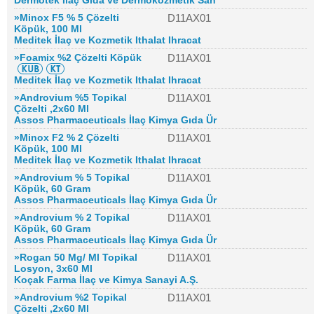
Dermotek İlaç Gıda ve Dermokozmetik San
»Minox F5 % 5 Çözelti
D11AX01
Köpük, 100 Ml
Meditek İlaç ve Kozmetik Ithalat Ihracat
»Foamix %2 Çözelti Köpük
D11AX01
Meditek İlaç ve Kozmetik Ithalat Ihracat
»Androvium %5 Topikal
D11AX01
Çözelti ,2x60 Ml
Assos Pharmaceuticals İlaç Kimya Gıda Ür
»Minox F2 % 2 Çözelti
D11AX01
Köpük, 100 Ml
Meditek İlaç ve Kozmetik Ithalat Ihracat
»Androvium % 5 Topikal
D11AX01
Köpük, 60 Gram
Assos Pharmaceuticals İlaç Kimya Gıda Ür
»Androvium % 2 Topikal
D11AX01
Köpük, 60 Gram
Assos Pharmaceuticals İlaç Kimya Gıda Ür
»Rogan 50 Mg/ Ml Topikal
D11AX01
Losyon, 3x60 Ml
Koçak Farma İlaç ve Kimya Sanayi A.Ş.
»Androvium %2 Topikal
D11AX01
Çözelti ,2x60 Ml