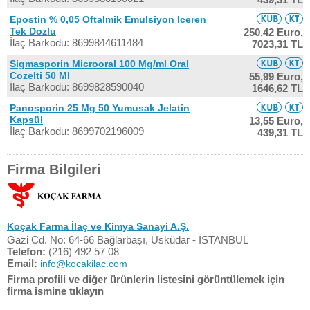
Epostin % 0,05 Oftalmik Emulsiyon Iceren
Tek Dozlu
250,42 Euro,
İlaç Barkodu: 8699844611484
7023,31 TL
Sigmasporin Microoral 100 Mg/ml Oral
Cozelti 50 Ml
55,99 Euro,
İlaç Barkodu: 8699828590040
1646,62 TL
Panosporin 25 Mg 50 Yumusak Jelatin
Kapsül
13,55 Euro,
İlaç Barkodu: 8699702196009
439,31 TL
Firma Bilgileri
Koçak Farma İlaç ve Kimya Sanayi A.Ş.
Gazi Cd. No: 64-66 Bağlarbaşı, Üsküdar - İSTANBUL
Telefon:
(216) 492 57 08
Email:
info@kocakilac.com
Firma profili ve diğer ürünlerin listesini görüntülemek için
firma ismine tıklayın