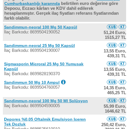
belirtilen euro değerine göre
Cumhurbaşkanlığı kararında
Depocu, Eczacı kârları ve KDV dahil edilerek
hesaplanmıştır. Gerçek ilaç fiyatları referans fiyatlarından
farklı olabilir.
Sandimmun-neoral 100 Mg 50 Kapsül
İlaç Barkodu: 8699504190052
51,24 Euro,
1515,27 TL
Sandimmun-neoral 25 Mg 50 Kapsül
İlaç Barkodu: 8699504190007
13,55 Euro,
439,31 TL
Sigmasporin Microral 25 Mg 50 Yumusak
Kapsül
13,55 Euro,
İlaç Barkodu: 8699828190370
439,31 TL
Sandimmun 50 Mg 10 Ampul
İlaç Barkodu: 8699504760057
14,35 Euro,
465,25 TL
Sandimmun-neoral 100 Mg 50 Ml Solüsyon
İlaç Barkodu: 8699504590005
55,99 Euro,
1646,62 TL
Depores %0,05 Oftalmik Emulsiyon Iceren
Tek Dozluk
250,42 Euro,
İlaç Barkodu: 8699525610010