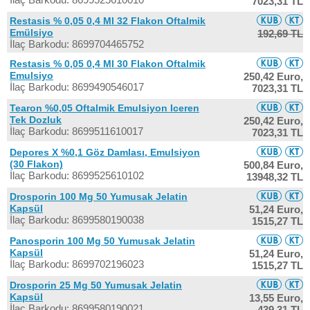
7023,31 TL
Restasis % 0,05 0,4 Ml 32 Flakon Oftalmik
Emülsiyo
192,69 TL
İlaç Barkodu: 8699704465752
Restasis % 0,05 0,4 Ml 30 Flakon Oftalmik
Emulsiyo
250,42 Euro,
İlaç Barkodu: 8699490546017
7023,31 TL
Tearon %0,05 Oftalmik Emulsiyon Iceren
Tek Dozluk
250,42 Euro,
İlaç Barkodu: 8699511610017
7023,31 TL
Depores X %0,1 Göz Damlası, Emulsiyon
(30 Flakon)
500,84 Euro,
İlaç Barkodu: 8699525610102
13948,32 TL
Drosporin 100 Mg 50 Yumusak Jelatin
Kapsül
51,24 Euro,
İlaç Barkodu: 8699580190038
1515,27 TL
Panosporin 100 Mg 50 Yumusak Jelatin
Kapsül
51,24 Euro,
İlaç Barkodu: 8699702196023
1515,27 TL
Drosporin 25 Mg 50 Yumusak Jelatin
Kapsül
13,55 Euro,
İlaç Barkodu: 8699580190021
439,31 TL