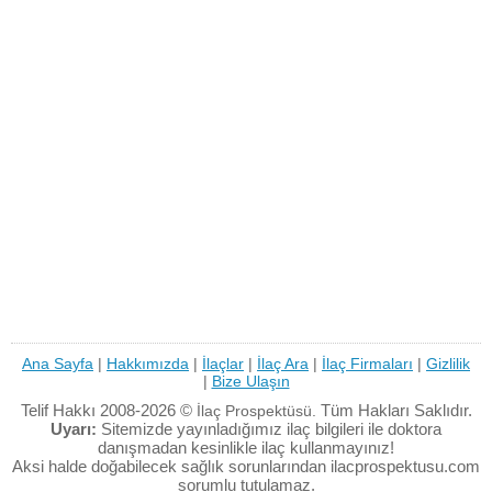
Ana Sayfa
|
Hakkımızda
|
İlaçlar
|
İlaç Ara
|
İlaç Firmaları
|
Gizlilik
|
Bize Ulaşın
Telif Hakkı 2008-2026 ©
Tüm Hakları Saklıdır.
İlaç Prospektüsü.
Uyarı:
Sitemizde yayınladığımız ilaç bilgileri ile doktora
danışmadan kesinlikle ilaç kullanmayınız!
Aksi halde doğabilecek sağlık sorunlarından ilacprospektusu.com
sorumlu tutulamaz.