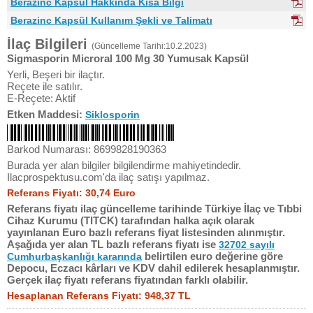
Berazinc Kapsül Hakkında Kısa Bilgi
Berazinc Kapsül Kullanım Şekli ve Talimatı
İlaç Bilgileri
(Güncelleme Tarihi:10.2.2023)
Sigmasporin Microral 100 Mg 30 Yumusak Kapsül
Yerli, Beşeri bir ilaçtır.
Reçete ile satılır.
E-Reçete: Aktif
Etken Maddesi:
Siklosporin
Barkod Numarası: 8699828190363
Burada yer alan bilgiler bilgilendirme mahiyetindedir.
Ilacprospektusu.com'da ilaç satışı yapılmaz.
Referans Fiyatı: 30,74 Euro
Referans fiyatı ilaç güncelleme tarihinde Türkiye İlaç ve Tıbbi
Cihaz Kurumu (TITCK) tarafından halka açık olarak
yayınlanan Euro bazlı referans fiyat listesinden alınmıştır.
Aşağıda yer alan TL bazlı referans fiyatı ise
32702 sayılı
belirtilen euro değerine göre
Cumhurbaşkanlığı kararında
Depocu, Eczacı kârları ve KDV dahil edilerek hesaplanmıştır.
Gerçek ilaç fiyatı referans fiyatından farklı olabilir.
Hesaplanan Referans Fiyatı: 948,37 TL