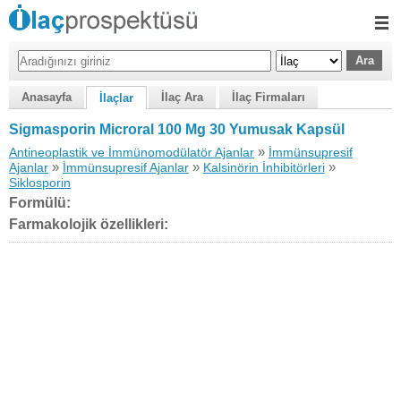
Anasayfa
İlaç Ara
İlaç Firmaları
İlaçlar
Sigmasporin Microral 100 Mg 30 Yumusak Kapsül
»
Antineoplastik ve İmmünomodülatör Ajanlar
İmmünsupresif
»
»
»
Ajanlar
İmmünsupresif Ajanlar
Kalsinörin İnhibitörleri
Siklosporin
Formülü:
Farmakolojik özellikleri: