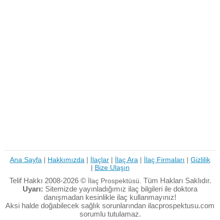
Ana Sayfa
|
Hakkımızda
|
İlaçlar
|
İlaç Ara
|
İlaç Firmaları
|
Gizlilik
|
Bize Ulaşın
Telif Hakkı 2008-2026 ©
Tüm Hakları Saklıdır.
İlaç Prospektüsü.
Uyarı:
Sitemizde yayınladığımız ilaç bilgileri ile doktora
danışmadan kesinlikle ilaç kullanmayınız!
Aksi halde doğabilecek sağlık sorunlarından ilacprospektusu.com
sorumlu tutulamaz.