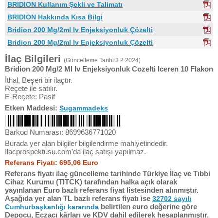
BRIDION Kullanım Şekli ve Talimatı
BRIDION Hakkında Kısa Bilgi
Bridion 200 Mg/2ml Iv Enjeksiyonluk Çözelti
Bridion 200 Mg/2ml Iv Enjeksiyonluk Çözelti
İlaç Bilgileri
(Güncelleme Tarihi:3.2.2024)
Bridion 200 Mg/2 Ml Iv Enjeksiyonluk Cozelti Iceren 10 Flakon
İthal, Beşeri bir ilaçtır.
Reçete ile satılır.
E-Reçete: Pasif
Etken Maddesi:
Sugammadeks
Barkod Numarası: 8699636771020
Burada yer alan bilgiler bilgilendirme mahiyetindedir.
Ilacprospektusu.com'da ilaç satışı yapılmaz.
Referans Fiyatı: 695,06 Euro
Referans fiyatı ilaç güncelleme tarihinde Türkiye İlaç ve Tıbbi
Cihaz Kurumu (TITCK) tarafından halka açık olarak
yayınlanan Euro bazlı referans fiyat listesinden alınmıştır.
Aşağıda yer alan TL bazlı referans fiyatı ise
32702 sayılı
belirtilen euro değerine göre
Cumhurbaşkanlığı kararında
Depocu, Eczacı kârları ve KDV dahil edilerek hesaplanmıştır.