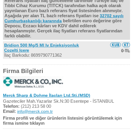
Referans fiyatları ilaç güncelleme tarihinde Türkiye İlaç ve
Tıbbi Cihaz Kurumu (TITCK) tarafından halka açık olarak
yayınlanan Euro bazlı referans fiyat listesinden alınmıştır.
Aşağıda yer alan TL bazlı referans fiyatları ise
32702 sayılı
belirtilen euro değerine göre
Cumhurbaşkanlığı kararında
Depocu, Eczacı kârları ve KDV dahil edilerek
hesaplanmıştır. Gerçek ilaç fiyatları referans fiyatlarından
farklı olabilir.
Bridion 500 Mg/5 Ml Iv Enjeksiyonluk
Cozelti Icere
0 TL
İlaç Barkodu: 8699790771362
Firma Bilgileri
Merck Sharp & Dohme İlaçları Ltd.Şti.(MSD)
Gazeteciler Mah.Yazarlar Sk.N:30 Esentepe - İSTANBUL
Telefon:
(212) 213 58 00
Email:
info@merck.com.tr
Firma profili ve diğer ürünlerin listesini görüntülemek için
firma ismine tıklayın