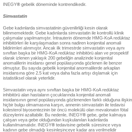
INEGY
®
gebelik döneminde kontrendikedir.
Simvastatin
Gebe kadınlarda simvastatinin güvenilirliği kesin olarak
bilinmemektedir. Gebe kadınlarda simvastatin ile kontrollü klinik
çalışmalar yapılmamıştır. İntrauterin dönemde HMG-KoA redüktaz
inhibitörleri ile karşılaşmadan sonra nadiren konjenital anomali
bildirimleri alınmıştır. Ancak ilk trimestrde simvastatin veya aynı
sınıftan başka bir HMG-KoA redüktaz inhibitörü alan ve prospektif
olarak izlenen yaklaşık 200 gebeliğin analizinde konjenital
anomalilerin insidansı genel popülasyonda gözlenen ile benzer
olmuştur. Bu sayıda gebelik konjenital anormalilerde arkaplan
insidansına göre 2.5 kat veya daha fazla artışı dışlamak için
istatistiksel olarak yeterlidir.
Simvastatin veya aynı sınıftan başka bir HMG-KoA redüktaz
inhibitörü alan hastaların çocuklarında konjenital anomali
insidansının genel popülasyonda gözlenenden farklı olduğuna ilişkin
hiçbir bulgu olmamasına karşın, annenin simvastatin ile tedavisi
kolesterol biyosentezinin bir öncü molekülü olan mevalonatın fötal
düzeylerini azaltabilir. Bu nedenle, INEGY
®
gebe, gebe kalmaya
çalışan veya gebe olduğundan kuşkulanılan kadınlarda
kullanılmamalıdır. INEGY
®
tedavisine gebelik süresince veya
kadının gebe olmadığı kesinleşinceye kadar ara verilmelidir