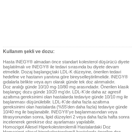
Kullanım şekli ve dozu:
Hasta INEGY® almadan önce standart kolesterol düşürücü diyete
başlatılmalı ve INEGY® ile tedavi sırasında bu diyete devam
etmelidir. Dozaj başlangıçtaki LDL-K düzeyine, önerilen tedavi
hedefine ve hastanın yanıtına göre bireyselleştirilmelidir. INEGY®
gıdalarla birlikte veya ayrı olarak günde tek doz alınmalıdır.
Doz aralığı günde 10/10 mg-10/80 mg arasındadır. Önerilen klasik
başlangıç dozu günde 10/20 mg'dır. LDL-K'de daha az agresif
azaltıma gereksinimi olan hastalarda tedaviye günde 10/10 mg ile
başlanması düşünülebilir. LDL-K'de daha fazla azaltıma
gereksinimi olan hastalarda (%55'den daha fazla) tedaviye günde
10/40 mg ile başlanabilir. INEGY®'ye başlanmasından veya
titrasyonundan sonra, lipid düzeyleri 2 veya daha fazla hafta sonra
incelenerek gerekirse doz ayarlaması yapılabilir.
Homozigot Ailesel Hiperkolesterolemili Hastalardaki Doz
Homozigot ailesel hiperkolesterolemili hastalarda önerilen doz