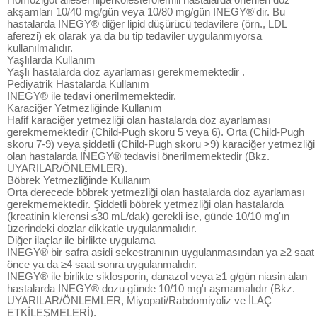
akşamları 10/40 mg/gün veya 10/80 mg/gün INEGY®'dir. Bu
hastalarda INEGY® diğer lipid düşürücü tedavilere (örn., LDL
aferezi) ek olarak ya da bu tip tedaviler uygulanmıyorsa
kullanılmalıdır.
Yaşlılarda Kullanım
Yaşlı hastalarda doz ayarlaması gerekmemektedir .
Pediyatrik Hastalarda Kullanım
INEGY® ile tedavi önerilmemektedir.
Karaciğer Yetmezliğinde Kullanım
Hafif karaciğer yetmezliği olan hastalarda doz ayarlaması
gerekmemektedir (Child-Pugh skoru 5 veya 6). Orta (Child-Pugh
skoru 7-9) veya şiddetli (Child-Pugh skoru >9) karaciğer yetmezliği
olan hastalarda INEGY® tedavisi önerilmemektedir (Bkz.
UYARILAR/ÖNLEMLER).
Böbrek Yetmezliğinde Kullanım
Orta derecede böbrek yetmezliği olan hastalarda doz ayarlaması
gerekmemektedir. Şiddetli böbrek yetmezliği olan hastalarda
(kreatinin klerensi ≤30 mL/dak) gerekli ise, günde 10/10 mg'ın
üzerindeki dozlar dikkatle uygulanmalıdır.
Diğer ilaçlar ile birlikte uygulama
INEGY® bir safra asidi sekestranının uygulanmasından ya ≥2 saat
önce ya da ≥4 saat sonra uygulanmalıdır.
INEGY® ile birlikte siklosporin, danazol veya ≥1 g/gün niasin alan
hastalarda INEGY® dozu günde 10/10 mg'ı aşmamalıdır (Bkz.
UYARILAR/ÖNLEMLER, Miyopati/Rabdomiyoliz ve İLAÇ
ETKİLEŞMELERİ).