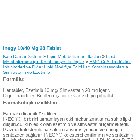
Inegy 10/40 Mg 28 Tablet
»
»
Kalp Damar Sistemi
Lipid Metabolizması İlaçları
Lipid
»
Metabolizması için Kombinasyonlu İlaçlar
HMG CoA Rredüktaz
»
İnhibitörleri ve Diğer Lipid Modifiye Edici İlaç Kombinasyonları
Simvastatin ve Ezetimib
Formülü:
Her tablet, Ezetimib 10 mg/ Simvastatin 20 mg içerir.
Diğer maddeler: Bütillenmiş hidroksianizol, propil gallat
Farmakolojik özellikleri:
Farmakodinamik özellikleri
INEGY®, birbirini tamamlayan etki mekanizmalarına sahip lipid
düşürücü iki bileşik olan ezetimib ve simvastatini içermektedir.
Plazma kolesterolü barsaktaki absorpsiyondan ve endojen
sentezden sağlanır. INEGY® kolesterol emiliminin ve sentezinin