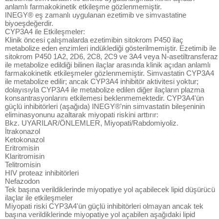
anlamlı farmakokinetik etkileşme gözlenmemiştir.
INEGY® eş zamanlı uygulanan ezetimib ve simvastatine
biyoeşdeğerdir.
CYP3A4 ile Etkileşmeler:
Klinik öncesi çalışmalarda ezetimibin sitokrom P450 ilaç
metabolize eden enzimleri indüklediği gösterilmemiştir. Ezetimib ile
sitokrom P450 1A2, 2D6, 2C8, 2C9 ve 3A4 veya N-asetiltransferaz
ile metabolize edildiği bilinen ilaçlar arasında klinik açıdan anlamlı
farmakokinetik etkileşmeler gözlenmemiştir. Simvastatin CYP3A4
ile metabolize edilir; ancak CYP3A4 inhibitör aktivitesi yoktur;
dolayısıyla CYP3A4 ile metabolize edilen diğer ilaçların plazma
konsantrasyonlarını etkilemesi beklenmemektedir. CYP3A4'ün
güçlü inhibitörleri (aşağıda) INEGY®'nin simvastatin bileşeninin
eliminasyonunu azaltarak miyopati riskini arttırır:
Bkz. UYARILAR/ÖNLEMLER, Miyopati/Rabdomiyoliz.
İtrakonazol
Ketokonazol
Eritromisin
Klaritromisin
Telitromisin
HIV proteaz inhibitörleri
Nefazodon
Tek başına verildiklerinde miyopatiye yol açabilecek lipid düşürücü
ilaçlar ile etkileşmeler
Miyopati riski CYP3A4'ün güçlü inhibitörleri olmayan ancak tek
başına verildiklerinde miyopatiye yol açabilen aşağıdaki lipid