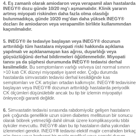
4. Eş zamanlı olarak amiodaron veya verapamil alan hastalarda
INEGY® dozu günde 10/20 mg'ı aşmamalıdır. Klinik yararın
artmış miyopati riskinden daha fazla olma olasılığı
bulunmadıkça, günde 10/20 mg'dan daha yüksek INEGY®
dozları ile amiodaron veya verapamilin birlikte kullanımından
kaçınılmalıdır.
5. INEGY® ile tedaviye başlayan veya INEGY® dozunun
arttırıldığı tüm hastalara miyopati riski hakkında açıklama
yapılmalı ve açıklanamayan kas ağrısı, duyarlılığı veya
güçsüzlüğünü derhal bildirmeleri öğütlenmelidir. Miyopati
tanısı ya da şüphesi durumunda INEGY® tedavisi derhal
kesilmelidir.
Bu semptomların varlığı ve/veya üst normal sınırın
>10 katı CK düzeyi miyopatiye işaret eder. Çoğu durumda
hastalarda simvastatin tedavisi derhal kesildiğinde kas
semptomları ve CK artışları ortadan kalkmıştır. INEGY
®
tedavisine
başlayan veya INEGY
®
dozunun arttırıldığı hastalarda periyodik
CK ölçümleri düşünülebilir ancak bu tip bir izlemin miyopatiyi
önleyeceği garanti değildir.
6.
Simvastatin tedavisi sırasında rabdomiyoliz gelişen hastaların
pek çoğunda genellikle uzun süren diabetes mellitusun bir sonucu
olarak böbrek yetmezliği dahil olmak üzere komplikasyonlu tıbbi
öyküler mevcuttu. INEGY
®
alan bu tip hastaların daha yakından
izlenmeleri gerekir. INEGY
®
tedavisi elektif majör cerrahiden birkaç
gün önce veya herhangi bir majör medikal veya cerrahi durum