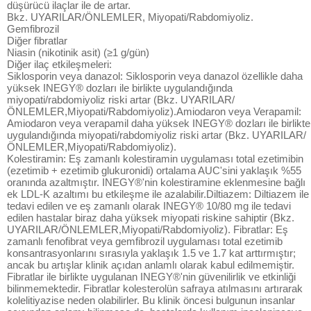
düşürücü ilaçlar ile de artar.
Bkz. UYARILAR/ÖNLEMLER, Miyopati/Rabdomiyoliz.
Gemfibrozil
Diğer fibratlar
Niasin (nikotinik asit) (≥1 g/gün)
Diğer ilaç etkileşmeleri:
Siklosporin veya danazol: Siklosporin veya danazol özellikle daha
yüksek INEGY® dozları ile birlikte uygulandığında
miyopati/rabdomiyoliz riski artar (Bkz. UYARILAR/
ÖNLEMLER,Miyopati/Rabdomiyoliz).Amiodaron veya Verapamil:
Amiodaron veya verapamil daha yüksek INEGY® dozları ile birlikte
uygulandığında miyopati/rabdomiyoliz riski artar (Bkz. UYARILAR/
ÖNLEMLER,Miyopati/Rabdomiyoliz).
Kolestiramin: Eş zamanlı kolestiramin uygulaması total ezetimibin
(ezetimib + ezetimib glukuronidi) ortalama AUC'sini yaklaşık %55
oranında azaltmıştır. INEGY®'nin kolestiramine eklenmesine bağlı
ek LDL-K azaltımı bu etkileşme ile azalabilir.Diltiazem: Diltiazem ile
tedavi edilen ve eş zamanlı olarak INEGY® 10/80 mg ile tedavi
edilen hastalar biraz daha yüksek miyopati riskine sahiptir (Bkz.
UYARILAR/ÖNLEMLER,Miyopati/Rabdomiyoliz). Fibratlar: Eş
zamanlı fenofibrat veya gemfibrozil uygulaması total ezetimib
konsantrasyonlarını sırasıyla yaklaşık 1.5 ve 1.7 kat arttırmıştır;
ancak bu artışlar klinik açıdan anlamlı olarak kabul edilmemiştir.
Fibratlar ile birlikte uygulanan INEGY®'nin güvenilirlik ve etkinliği
bilinmemektedir. Fibratlar kolesterolün safraya atılmasını artırarak
kolelitiyazise neden olabilirler. Bu klinik öncesi bulgunun insanlar