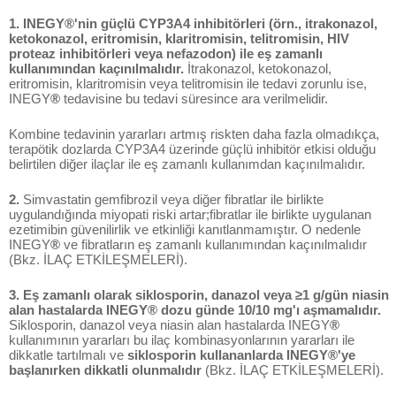
1. INEGY®'nin güçlü CYP3A4 inhibitörleri (örn., itrakonazol,
ketokonazol, eritromisin, klaritromisin, telitromisin, HIV
proteaz inhibitörleri veya nefazodon) ile eş zamanlı
kullanımından kaçınılmalıdır.
İtrakonazol, ketokonazol,
eritromisin, klaritromisin veya telitromisin ile tedavi zorunlu ise,
INEGY
®
tedavisine bu tedavi süresince ara verilmelidir.
Kombine tedavinin yararları artmış riskten daha fazla olmadıkça,
terapötik dozlarda CYP3A4 üzerinde güçlü inhibitör etkisi olduğu
belirtilen diğer ilaçlar ile eş zamanlı kullanımdan kaçınılmalıdır.
2.
Simvastatin gemfibrozil veya diğer fibratlar ile birlikte
uygulandığında miyopati riski artar;fibratlar ile birlikte uygulanan
ezetimibin güvenilirlik ve etkinliği kanıtlanmamıştır. O nedenle
INEGY
®
ve fibratların eş zamanlı kullanımından kaçınılmalıdır
(Bkz. İLAÇ ETKİLEŞMELERİ).
3. Eş zamanlı olarak siklosporin, danazol veya ≥1 g/gün niasin
alan hastalarda INEGY® dozu günde 10/10 mg'ı aşmamalıdır.
Siklosporin, danazol veya niasin alan hastalarda INEGY
®
kullanımının yararları bu ilaç kombinasyonlarının yararları ile
dikkatle tartılmalı ve
siklosporin kullananlarda INEGY®'ye
başlanırken dikkatli olunmalıdır
(Bkz. İLAÇ ETKİLEŞMELERİ).