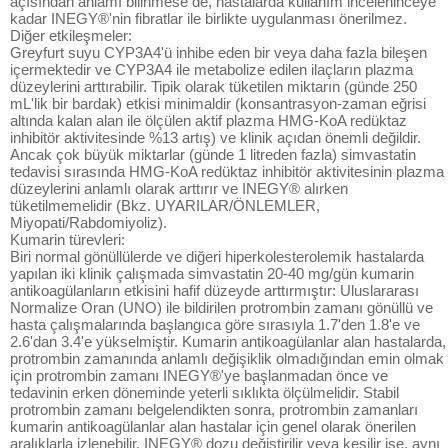
açısından anlamı bilinmese de, hastalarda kullanım inceleninceye
kadar INEGY®'nin fibratlar ile birlikte uygulanması önerilmez.
Diğer etkileşmeler:
Greyfurt suyu CYP3A4'ü inhibe eden bir veya daha fazla bileşen
içermektedir ve CYP3A4 ile metabolize edilen ilaçların plazma
düzeylerini arttırabilir. Tipik olarak tüketilen miktarın (günde 250
mL'lik bir bardak) etkisi minimaldir (konsantrasyon-zaman eğrisi
altında kalan alan ile ölçülen aktif plazma HMG-KoA redüktaz
inhibitör aktivitesinde %13 artış) ve klinik açıdan önemli değildir.
Ancak çok büyük miktarlar (günde 1 litreden fazla) simvastatin
tedavisi sırasında HMG-KoA redüktaz inhibitör aktivitesinin plazma
düzeylerini anlamlı olarak arttırır ve INEGY® alırken
tüketilmemelidir (Bkz. UYARILAR/ÖNLEMLER,
Miyopati/Rabdomiyoliz).
Kumarin türevleri:
Biri normal gönüllülerde ve diğeri hiperkolesterolemik hastalarda
yapılan iki klinik çalışmada simvastatin 20-40 mg/gün kumarin
antikoagülanların etkisini hafif düzeyde arttırmıştır: Uluslararası
Normalize Oran (UNO) ile bildirilen protrombin zamanı gönüllü ve
hasta çalışmalarında başlangıca göre sırasıyla 1.7'den 1.8'e ve
2.6'dan 3.4'e yükselmiştir. Kumarin antikoagülanlar alan hastalarda,
protrombin zamanında anlamlı değişiklik olmadığından emin olmak
için protrombin zamanı INEGY®'ye başlanmadan önce ve
tedavinin erken döneminde yeterli sıklıkta ölçülmelidir. Stabil
protrombin zamanı belgelendikten sonra, protrombin zamanları
kumarin antikoagülanlar alan hastalar için genel olarak önerilen
aralıklarla izlenebilir. INEGY® dozu değiştirilir veya kesilir ise, aynı