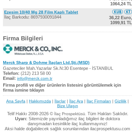
1064,24 TL
Ezesim 10/40 Mg 28 Film Kaplı Tablet
İlaç Barkodu: 8697930091844
36,22 Euro,
1099,91 TL
Firma Bilgileri
Merck Sharp & Dohme İlaçları Ltd.Şti.(MSD)
Gazeteciler Mah.Yazarlar Sk.N:30 Esentepe - İSTANBUL
Telefon:
(212) 213 58 00
Email:
info@merck.com.tr
Firma profili ve diğer ürünlerin listesini görüntülemek için
firma ismine tıklayın
Ana Sayfa
|
Hakkımızda
|
İlaçlar
|
İlaç Ara
|
İlaç Firmaları
|
Gizlilik
|
Bize Ulaşın
Telif Hakkı 2008-2026 ©
Tüm Hakları Saklıdır.
İlaç Prospektüsü.
Uyarı:
Sitemizde yayınladığımız ilaç bilgileri ile doktora
danışmadan kesinlikle ilaç kullanmayınız!
Aksi halde doğabilecek sağlık sorunlarından ilacprospektusu.com