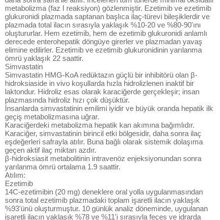
metabolizma (faz I reaksiyon) gözlenmiştir. Ezetimib ve ezetimib
glukuronidi plazmada saptanan başlıca ilaç-türevi bileşiklerdir ve
plazmada total ilacın sırasıyla yaklaşık %10-20 ve %80-90'ını
oluştururlar. Hem ezetimib, hem de ezetimib glukuronidi anlamlı
derecede enterohepatik döngüye girerler ve plazmadan yavaş
elimine edilirler. Ezetimib ve ezetimib glukuronidinin yarılanma
ömrü yaklaşık 22 saattir.
Simvastatin
Simvastatin HMG-KoA redüktazın güçlü bir inhibitörü olan β-
hidroksiaside in vivo koşullarda hızla hidrolizlenen inaktif bir
laktondur. Hidroliz esas olarak karaciğerde gerçekleşir; insan
plazmasında hidroliz hızı çok düşüktür.
İnsanlarda simvastatinin emilimi iyidir ve büyük oranda hepatik ilk
geçiş metabolizmasına uğrar.
Karaciğerdeki metabolizma hepatik kan akımına bağımlıdır.
Karaciğer, simvastatinin birincil etki bölgesidir, daha sonra ilaç
eşdeğerleri safrayla atılır. Buna bağlı olarak sistemik dolaşıma
geçen aktif ilaç miktarı azdır.
β-hidroksiasit metabolitinin intravenöz enjeksiyonundan sonra
yarılanma ömrü ortalama 1.9 saattir.
Atılım:
Ezetimib
14C-ezetimibin (20 mg) deneklere oral yolla uygulanmasından
sonra total ezetimib plazmadaki toplam işaretli ilacın yaklaşık
%93'ünü oluşturmuştur. 10 günlük analiz döneminde, uygulanan
işaretli ilacın yaklaşık %78 ve %11'i sırasıyla feçes ve idrarda