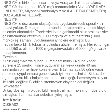
INEGY® ile birlikte amiodaron veya verapamil alan hastalarda
INEGY® dozu günde 10/20 mg'ı aşmamalıdır (Bkz. UYARILAR/
ÖNLEMLER, Miyopati/Rabdomiyoliz ve İLAÇ ETKİLEŞMELERİ).
DOZ AŞIMI ve TEDAVİSİ
INEGY®
INEGY® ile doz aşımı oluştuğunda uygulanabilecek spesifik bir
tedavi yoktur. Doz aşımı durumunda semptomatik ve destekleyici
önlemler alınmalıdır. Farelerdeki ve sıçanlardaki akut oral toksisite
çalışmalarında ezetimib (1000 mg/kg) ve simvastatinin (1000
mg/kg) eş zamanlı uygulanması iyi tolere edilmiştir. Bu
hayvanlarda klinik toksisite bulguları gözlenmemiştir. Her iki tür için
oral LD50 ezetimib ≥1000 mg/kg/simvastatin ≥1000 mg/kg olarak
hesaplanmıştır.
Ezetimib
Klinik çalışmalarda günde 50 mg ezetimibin 14 güne kadar
sürelerle 15 sağlıklı kişiye uygulanması veya günde 40 mg
ezetimibin primer hiperkolesterolemili 18 hastaya 56 güne varan
sürelerle uygulanması genel olarak iyi tolere edilmiştir.Birkaç doz
aşımı olgusu bildirilmiştir; ancak bunların çoğu istenmeyen olaylar
ile ilişkili değildir. Bildirilen istenmeyen olaylar ciddi değildir.
Simvastatin
Birkaç doz aşımı olgusu bildirilmiştir; alınan maksimum doz 3.6 g
olmuştur. Tüm hastalar sekelsiz iyileşmiştir.
Atc Kodu:
C10BA02