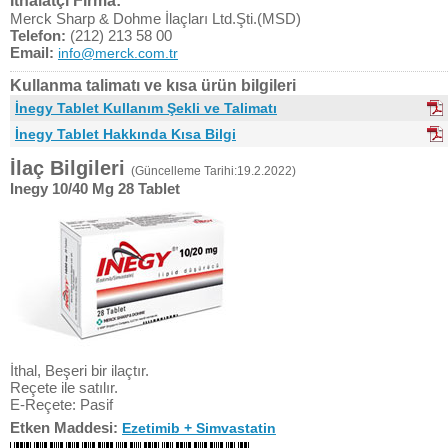
İthalatçı Firma:
Merck Sharp & Dohme İlaçları Ltd.Şti.(MSD)
Telefon:
(212) 213 58 00
Email:
info@merck.com.tr
Kullanma talimatı ve kısa ürün bilgileri
İnegy Tablet Kullanım Şekli ve Talimatı
İnegy Tablet Hakkında Kısa Bilgi
İlaç Bilgileri
(Güncelleme Tarihi:19.2.2022)
Inegy 10/40 Mg 28 Tablet
İthal, Beşeri bir ilaçtır.
Reçete ile satılır.
E-Reçete: Pasif
Etken Maddesi:
Ezetimib + Simvastatin