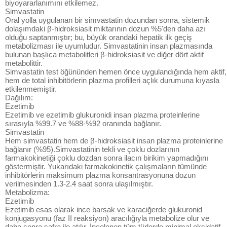
biyoyararlanımını etkilemez.
Simvastatin
Oral yolla uygulanan bir simvastatin dozundan sonra, sistemik
dolaşımdaki β-hidroksiasit miktarının dozun %5'den daha azı
olduğu saptanmıştır; bu, büyük orandaki hepatik ilk geçiş
metabolizması ile uyumludur. Simvastatinin insan plazmasında
bulunan başlıca metabolitleri β-hidroksiasit ve diğer dört aktif
metabolittir.
Simvastatin test öğününden hemen önce uygulandığında hem aktif,
hem de total inhibitörlerin plazma profilleri açlık durumuna kıyasla
etkilenmemiştir.
Dağılım:
Ezetimib
Ezetimib ve ezetimib glukuronidi insan plazma proteinlerine
sırasıyla %99.7 ve %88-%92 oranında bağlanır.
Simvastatin
Hem simvastatin hem de β-hidroksiasit insan plazma proteinlerine
bağlanır (%95).Simvastatinin tekli ve çoklu dozlarının
farmakokinetiği çoklu dozdan sonra ilacın birikim yapmadığını
göstermiştir. Yukarıdaki farmakokinetik çalışmaların tümünde
inhibitörlerin maksimum plazma konsantrasyonuna dozun
verilmesinden 1.3-2.4 saat sonra ulaşılmıştır.
Metabolizma:
Ezetimib
Ezetimib esas olarak ince barsak ve karaciğerde glukuronid
konjugasyonu (faz II reaksiyon) aracılığıyla metabolize olur ve
daha sonra safra ile atılır. İncelenen tüm türlerde minimal oksidatif