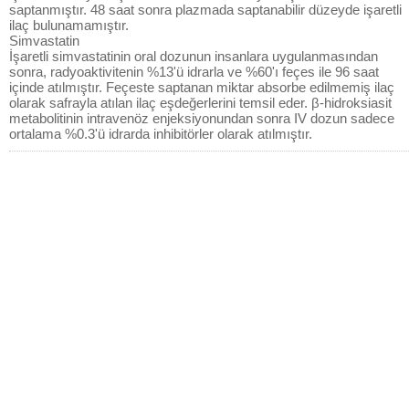
saptanmıştır. 48 saat sonra plazmada saptanabilir düzeyde işaretli
ilaç bulunamamıştır.
Simvastatin
İşaretli simvastatinin oral dozunun insanlara uygulanmasından
sonra, radyoaktivitenin %13'ü idrarla ve %60'ı feçes ile 96 saat
içinde atılmıştır. Feçeste saptanan miktar absorbe edilmemiş ilaç
olarak safrayla atılan ilaç eşdeğerlerini temsil eder. β-hidroksiasit
metabolitinin intravenöz enjeksiyonundan sonra IV dozun sadece
ortalama %0.3'ü idrarda inhibitörler olarak atılmıştır.