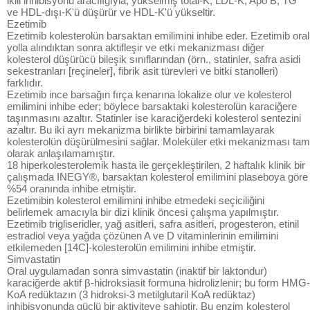
ikili inhibisyonu aracılığıyla, yükselmiş total-K, LDL-K, Apo B, TG
ve HDL-dışı-K'ü düşürür ve HDL-K'ü yükseltir.
Ezetimib
Ezetimib kolesterolün barsaktan emilimini inhibe eder. Ezetimib oral
yolla alındıktan sonra aktifleşir ve etki mekanizması diğer
kolesterol düşürücü bileşik sınıflarından (örn., statinler, safra asidi
sekestranları [reçineler], fibrik asit türevleri ve bitki stanolleri)
farklıdır.
Ezetimib ince barsağın fırça kenarına lokalize olur ve kolesterol
emilimini inhibe eder; böylece barsaktaki kolesterolün karaciğere
taşınmasını azaltır. Statinler ise karaciğerdeki kolesterol sentezini
azaltır. Bu iki ayrı mekanizma birlikte birbirini tamamlayarak
kolesterolün düşürülmesini sağlar. Moleküler etki mekanizması tam
olarak anlaşılamamıştır.
18 hiperkolesterolemik hasta ile gerçekleştirilen, 2 haftalık klinik bir
çalışmada INEGY®, barsaktan kolesterol emilimini plaseboya göre
%54 oranında inhibe etmiştir.
Ezetimibin kolesterol emilimini inhibe etmedeki seçiciliğini
belirlemek amacıyla bir dizi klinik öncesi çalışma yapılmıştır.
Ezetimib trigliseridler, yağ asitleri, safra asitleri, progesteron, etinil
estradiol veya yağda çözünen A ve D vitaminlerinin emilimini
etkilemeden [14C]-kolesterolün emilimini inhibe etmiştir.
Simvastatin
Oral uygulamadan sonra simvastatin (inaktif bir laktondur)
karaciğerde aktif β-hidroksiasit formuna hidrolizlenir; bu form HMG-
KoA redüktazın (3 hidroksi-3 metilglutaril KoA redüktaz)
inhibisyonunda güçlü bir aktiviteye sahiptir. Bu enzim kolesterol