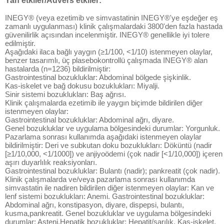
Yan etkiler/Advers etkiler:
INEGY® (veya ezetimib ve simvastatinin INEGY®'ye eşdeğer eş
zamanlı uygulanması) klinik çalışmalardaki 3800'den fazla hastada
güvenilirlik açısından incelenmiştir. INEGY® genellikle iyi tolere
edilmiştir.
Aşağıdaki ilaca bağlı yaygın (≥1/100, <1/10) istenmeyen olaylar,
benzer tasarımlı, üç plasebokontrollü çalışmada INEGY® alan
hastalarda (n=1236) bildirilmiştir:
Gastrointestinal bozukluklar: Abdominal bölgede şişkinlik.
Kas-iskelet ve bağ dokusu bozuklukları: Miyalji.
Sinir sistemi bozuklukları: Baş ağrısı.
Klinik çalışmalarda ezetimib ile yaygın biçimde bildirilen diğer
istenmeyen olaylar:
Gastrointestinal bozukluklar: Abdominal ağrı, diyare.
Genel bozukluklar ve uygulama bölgesindeki durumlar: Yorgunluk.
Pazarlama sonrası kullanımda aşağıdaki istenmeyen olaylar
bildirilmiştir: Deri ve subkutan doku bozuklukları: Döküntü (nadir
[≥1/10,000, <1/1000]) ve anjiyoödemi (çok nadir [<1/10,000]) içeren
aşırı duyarlılık reaksiyonları.
Gastrointestinal bozukluklar: Bulantı (nadir); pankreatit (çok nadir).
Klinik çalışmalarda ve/veya pazarlama sonrası kullanımda
simvastatin ile nadiren bildirilen diğer istenmeyen olaylar: Kan ve
lenf sistemi bozuklukları: Anemi. Gastrointestinal bozukluklar:
Abdominal ağrı, konstipasyon, diyare, dispepsi, bulantı,
kusma,pankreatit. Genel bozukluklar ve uygulama bölgesindeki
durumlar: Asteni.Hepatik bozukluklar: Hepatit/sarılık. Kas-iskelet,