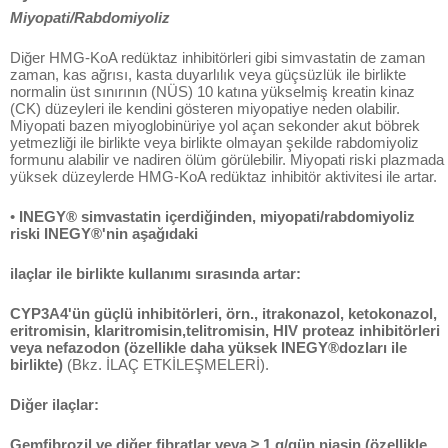
Miyopati/Rabdomiyoliz
Diğer HMG-KoA redüktaz inhibitörleri gibi simvastatin de zaman
zaman, kas ağrısı, kasta duyarlılık veya güçsüzlük ile birlikte
normalin üst sınırının (NÜS) 10 katına yükselmiş kreatin kinaz
(CK) düzeyleri ile kendini gösteren miyopatiye neden olabilir.
Miyopati bazen miyoglobinüriye yol açan sekonder akut böbrek
yetmezliği ile birlikte veya birlikte olmayan şekilde rabdomiyoliz
formunu alabilir ve nadiren ölüm görülebilir. Miyopati riski plazmada
yüksek düzeylerde HMG-KoA redüktaz inhibitör aktivitesi ile artar.
•
INEGY® simvastatin içerdiğinden, miyopati/rabdomiyoliz
riski INEGY®'nin aşağıdaki
ilaçlar ile birlikte kullanımı sırasında artar:
CYP3A4'ün güçlü inhibitörleri, örn., itrakonazol, ketokonazol,
eritromisin, klaritromisin,telitromisin, HIV proteaz inhibitörleri
veya nefazodon (özellikle daha yüksek INEGY®dozları ile
birlikte)
(Bkz. İLAÇ ETKİLEŞMELERİ).
Diğer ilaçlar:
Gemfibrozil ve diğer fibratlar veya ≥ 1 g/gün niasin (özellikle