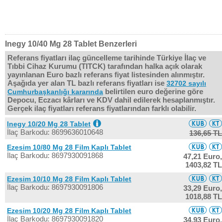
Inegy 10/40 Mg 28 Tablet Benzerleri
Referans fiyatları ilaç güncelleme tarihinde Türkiye İlaç ve
Tıbbi Cihaz Kurumu (TITCK) tarafından halka açık olarak
yayınlanan Euro bazlı referans fiyat listesinden alınmıştır.
Aşağıda yer alan TL bazlı referans fiyatları ise
32702 sayılı
belirtilen euro değerine göre
Cumhurbaşkanlığı kararında
Depocu, Eczacı kârları ve KDV dahil edilerek hesaplanmıştır.
Gerçek ilaç fiyatları referans fiyatlarından farklı olabilir.
Inegy 10/20 Mg 28 Tablet
İlaç Barkodu: 8699636010648
136,65 TL
Ezesim 10/80 Mg 28 Film Kaplı Tablet
İlaç Barkodu: 8697930091868
47,21 Euro,
1403,82 TL
Ezesim 10/10 Mg 28 Film Kaplı Tablet
İlaç Barkodu: 8697930091806
33,29 Euro,
1018,88 TL
Ezesim 10/20 Mg 28 Film Kaplı Tablet
İlaç Barkodu: 8697930091820
34,93 Euro,