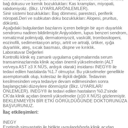
bağ dokusu ve kemik bozuklukları: Kas krampları, miyopati,
rabdomiyoliz. (Bkz. UYARILAR/ÖNLEMLER).
Sinir sistemi bozuklukları: Baş dönmesi, parestezi, periferik
nöropati.Deri ve subkutan doku bozuklukları: Alopesi, pruritus,
döküntü.
Aşağıdaki bulgulardan bazılarını içeren belirgin bir aşırı duyarlılık
sendromu nadiren bildirilmiştir:Anjiyoödem, lupus benzeri sendrom,
romatizmal polimiyalji, dermatomiyozit, vaskülit, trombositopeni,
eozinofili, sedimentasyon artışı, artrit ve artralji, ürtiker, ışığa
duyarlılık, ateş, sıcak basması, dispne ve kırıklık.
Laboratuvar Değerleri
Kontrollü klinik eş zamanlı uygulama çalışmalarında serum
transaminazlarında klinik açıdan önemli yükselmelerin (ALT
ve/veya AST ≥3 X NÜS, ardışık olarak) insidansı INEGY® ile
tedavi edilen hastalarda %1.7 olmuştur. Bu yükselmeler genellikle
asemptomatik olup, kolestaz ile ilişkili değildir. Tedavinin
kesilmesinden veya tedaviye devam edilmesinden sonra
başlangıçtaki düzeylere dönmüştür (Bkz. UYARILAR/
ÖNLEMLER). INEGY® ile tedavi edilen hastaların %0.2'sinde
CK'da klinik açıdan önemli yükselmeler (≥10 X NÜS) gözlenmiştir.
BEKLENMEYEN BİR ETKİ GÖRÜLDÜĞÜNDE DOKTORUNUZA
BAŞVURUNUZ.
İlaç etkileşimleri:
INEGY
Ezetimib simvastatin ile birlikte uygulandığında klinik açıdan