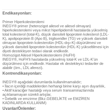
Endikasyonları:
Primer Hiperkolesterolemi
INEGY® primer (heterozigot ailesel ve ailesel olmayan)
hiperkolesterolemi veya mikst hiperlipidemili hastalarda yükselmiş
total kolesterol (total-K), düşük dansiteli lipoprotein kolesterol (LDL-
K), apolipoprotein B (Apo B), trigliseridler (TG) ve yüksek dansiteli
olmayan lipoprotein kolesterolün (HDL-dışı-K) düşürülmesi ve
yüksek dansiteli lipoprotein kolesterolün (HDL-K) yükseltilmesi için
diyeti destekleyen tedavi olarak endikedir.
Homozigot Ailesel Hiperkolesterolemi (HoFH)
INEGY®, HoFH'li hastalarda yükselmiş total-K ve LDL-K'ün
düşürülmesi için endikedir. Hastalar ek destekleyici tedaviler de
alabilir (örn., LDL aferezi).
Kontrendikasyonları:
INEGY® aşağıdaki durumlarda kullanılmamalıdır;
• İlacın içerdiği maddelerden herhangi birine karşı aşırı duyarlılık,
• Aktif karaciğer hastalığı veya serum transaminazlarında
açıklanamayan sürekli artışlar,
• Gebelik ve emzirme (Bkz.GEBELİKTE ve EMZİREN
KADINLARDA KULLANIM)
Uyarılar/Önlemler: