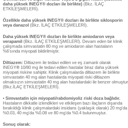
daha yüksek INEGY® dozları ile birlikte)
(Bkz. İLAÇ
ETKİLEŞMELERİ).
Özellikle daha yüksek INEGY® dozları ile birlikte siklosporin
veya danazol
(Bkz. İLAÇ ETKİLEŞMELERİ).
Daha yüksek INEGY® dozları ile birlikte amiodaron veya
verapamil
(Bkz. İLAÇ ETKİLEŞMELERİ). Devam eden bir klinik
çalışmada simvastatin 80 mg ve amiodaron alan hastaların
%6'sında miyopati bildirilmiştir.
Diltiazem:
Diltiazem ile tedavi edilen ve eş zamanlı olarak
INEGY
®
10/80 mg ile tedavi edilen hastalar biraz daha yüksek
miyopati riskine sahiptir. Klinik çalışmalarda diltiazem ile birlikte
simvastatin 40 mg alan hastalarda miyopati riski diltiazem
olmaksızın simvastatin 40 mg alan hastalardaki ile benzer olmuştur
(Bkz.İLAÇ ETKİLEŞMELERİ).
•
Simvastatin için miyopati/rabdomiyoliz riski doza bağlıdır.
Hastaların dikkatle izlendikleri ve etkileşen bazı ilaçların dışarıda
bırakıldığı klinik çalışmalardaki insidans (yaklaşık olarak) 20 mg'da
%0.03, 40 mg'da %0.08 ve 80 mg'da %0.4 bulunmuştur.
Sonuç olarak: