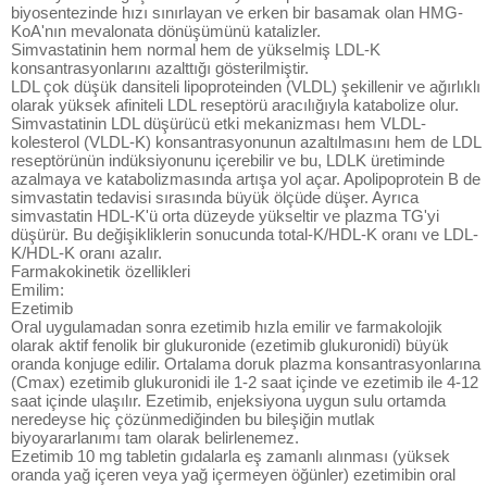
biyosentezinde hızı sınırlayan ve erken bir basamak olan HMG-
KoA'nın mevalonata dönüşümünü katalizler.
Simvastatinin hem normal hem de yükselmiş LDL-K
konsantrasyonlarını azalttığı gösterilmiştir.
LDL çok düşük dansiteli lipoproteinden (VLDL) şekillenir ve ağırlıklı
olarak yüksek afiniteli LDL reseptörü aracılığıyla katabolize olur.
Simvastatinin LDL düşürücü etki mekanizması hem VLDL-
kolesterol (VLDL-K) konsantrasyonunun azaltılmasını hem de LDL
reseptörünün indüksiyonunu içerebilir ve bu, LDLK üretiminde
azalmaya ve katabolizmasında artışa yol açar. Apolipoprotein B de
simvastatin tedavisi sırasında büyük ölçüde düşer. Ayrıca
simvastatin HDL-K'ü orta düzeyde yükseltir ve plazma TG'yi
düşürür. Bu değişikliklerin sonucunda total-K/HDL-K oranı ve LDL-
K/HDL-K oranı azalır.
Farmakokinetik özellikleri
Emilim:
Ezetimib
Oral uygulamadan sonra ezetimib hızla emilir ve farmakolojik
olarak aktif fenolik bir glukuronide (ezetimib glukuronidi) büyük
oranda konjuge edilir. Ortalama doruk plazma konsantrasyonlarına
(Cmax) ezetimib glukuronidi ile 1-2 saat içinde ve ezetimib ile 4-12
saat içinde ulaşılır. Ezetimib, enjeksiyona uygun sulu ortamda
neredeyse hiç çözünmediğinden bu bileşiğin mutlak
biyoyararlanımı tam olarak belirlenemez.
Ezetimib 10 mg tabletin gıdalarla eş zamanlı alınması (yüksek
oranda yağ içeren veya yağ içermeyen öğünler) ezetimibin oral