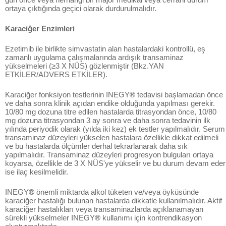
ortaya çıktığında geçici olarak durdurulmalıdır.
Karaciğer Enzimleri
Ezetimib ile birlikte simvastatin alan hastalardaki kontrollü, eş
zamanlı uygulama çalışmalarında ardışık transaminaz
yükselmeleri (≥3 X NÜS) gözlenmiştir (Bkz.YAN
ETKİLER/ADVERS ETKİLER).
Karaciğer fonksiyon testlerinin INEGY
®
tedavisi başlamadan önce
ve daha sonra klinik açıdan endike olduğunda yapılması gerekir.
10/80 mg dozuna titre edilen hastalarda titrasyondan önce, 10/80
mg dozuna titrasyondan 3 ay sonra ve daha sonra tedavinin ilk
yılında periyodik olarak (yılda iki kez) ek testler yapılmalıdır. Serum
transaminaz düzeyleri yükselen hastalara özellikle dikkat edilmeli
ve bu hastalarda ölçümler derhal tekrarlanarak daha sık
yapılmalıdır. Transaminaz düzeyleri progresyon bulguları ortaya
koyarsa, özellikle de 3 X NÜS'ye yükselir ve bu durum devam eder
ise ilaç kesilmelidir.
INEGY
®
önemli miktarda alkol tüketen ve/veya öyküsünde
karaciğer hastalığı bulunan hastalarda dikkatle kullanılmalıdır. Aktif
karaciğer hastalıkları veya transaminazlarda açıklanamayan
sürekli yükselmeler INEGY
®
kullanımı için kontrendikasyon