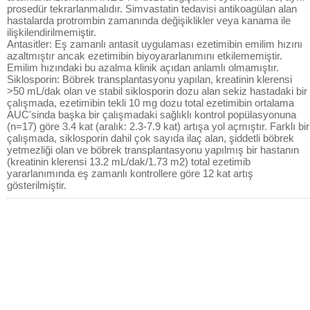
prosedür tekrarlanmalıdır. Simvastatin tedavisi antikoagülan alan
hastalarda protrombin zamanında değişiklikler veya kanama ile
ilişkilendirilmemiştir.
Antasitler: Eş zamanlı antasit uygulaması ezetimibin emilim hızını
azaltmıştır ancak ezetimibin biyoyararlanımını etkilememiştir.
Emilim hızındaki bu azalma klinik açıdan anlamlı olmamıştır.
Siklosporin: Böbrek transplantasyonu yapılan, kreatinin klerensi
>50 mL/dak olan ve stabil siklosporin dozu alan sekiz hastadaki bir
çalışmada, ezetimibin tekli 10 mg dozu total ezetimibin ortalama
AUC'sinda başka bir çalışmadaki sağlıklı kontrol popülasyonuna
(n=17) göre 3.4 kat (aralık: 2.3-7.9 kat) artışa yol açmıştır. Farklı bir
çalışmada, siklosporin dahil çok sayıda ilaç alan, şiddetli böbrek
yetmezliği olan ve böbrek transplantasyonu yapılmış bir hastanın
(kreatinin klerensi 13.2 mL/dak/1.73 m2) total ezetimib
yararlanımında eş zamanlı kontrollere göre 12 kat artış
gösterilmiştir.