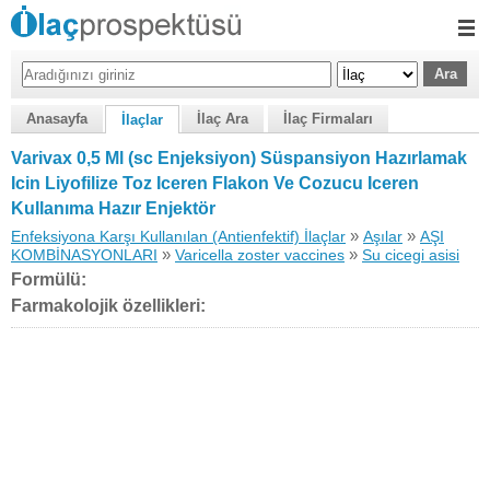
Anasayfa
İlaç Ara
İlaç Firmaları
İlaçlar
Varivax 0,5 Ml (sc Enjeksiyon) Süspansiyon Hazırlamak
Icin Liyofilize Toz Iceren Flakon Ve Cozucu Iceren
Kullanıma Hazır Enjektör
»
»
Enfeksiyona Karşı Kullanılan (Antienfektif) İlaçlar
Aşılar
AŞI
»
»
KOMBİNASYONLARI
Varicella zoster vaccines
Su cicegi asisi
Formülü:
Farmakolojik özellikleri: