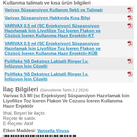
Kullanma talimatı ve kısa ürün bilgileri
Varivax Süspansiyon Kullanım Şekli ve Talimatı
Varivax Süspansiyon Hakkında Kısa Bilgi
VARIVAX 0.5 ml (SC Enjeksiyon) Süspansiyon
Hazırlamak İçin Liyofilize Toz İçeren Flakon ve
Çözücü İçeren Kullanıma Hazır Enjektör-KT
VARIVAX 0.5 ml (SC Enjeksiyon) Süspansiyon
Hazırlamak İçin Liyofilize Toz İçeren Flakon ve
Çözücü İçeren Kullanıma Hazır Enjektör-KÜB
Polifleks %5 Dekstroz Laktatli Ringer İ.v.
İnfüzyon İçin Çözelti
Polifleks %5 Dekstroz Laktatli Ringer İ.v.
İnfüzyon İçin Çözelti
İlaç Bilgileri
(Güncelleme Tarihi:3.2.2024)
Varivax 0,5 Ml (sc Enjeksiyon) Süspansiyon Hazırlamak Icin
Liyofilize Toz Iceren Flakon Ve Cozucu Iceren Kullanıma
Hazır Enjektör
İthal, Beşeri bir ilaçtır.
Reçete ile satılır.
E-Reçete: Aktif
Etken Maddesi:
Varisella Virusu