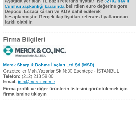
Aşağıda yer alan TL bazlı referans fiyatları ise
32702 sayılı
belirtilen euro değerine göre
Cumhurbaşkanlığı kararında
Depocu, Eczacı kârları ve KDV dahil edilerek
hesaplanmıştır. Gerçek ilaç fiyatları referans fiyatlarından
farklı olabilir.
Firma Bilgileri
Merck Sharp & Dohme İlaçları Ltd.Şti.(MSD)
Gazeteciler Mah.Yazarlar Sk.N:30 Esentepe - İSTANBUL
Telefon:
(212) 213 58 00
Email:
info@merck.com.tr
Firma profili ve diğer ürünlerin listesini görüntülemek için
firma ismine tıklayın