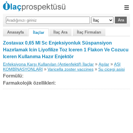
Anasayfa
İlaç Ara
İlaç Firmaları
İlaçlar
Zostavax 0,65 Ml Sc Enjeksiyonluk Süspansiyon
Hazırlamak Icin Liyofilize Toz Iceren 1 Flakon Ve Cozucu
Iceren Kullanıma Hazır Enjektör
»
»
Enfeksiyona Karşı Kullanılan (Antienfektif) İlaçlar
Aşılar
AŞI
»
»
KOMBİNASYONLARI
Varicella zoster vaccines
Su cicegi asisi
Formülü:
Farmakolojik özellikleri: