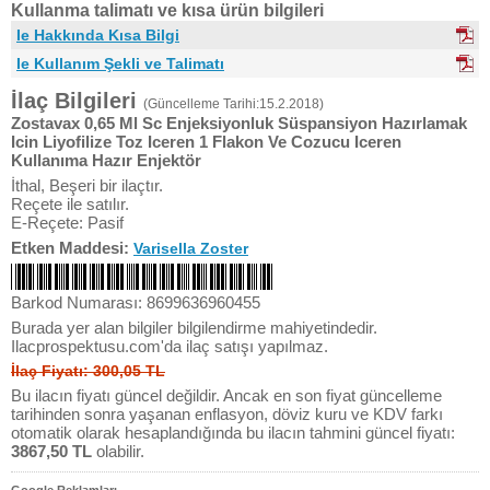
Kullanma talimatı ve kısa ürün bilgileri
Ie Hakkında Kısa Bilgi
Ie Kullanım Şekli ve Talimatı
İlaç Bilgileri
(Güncelleme Tarihi:15.2.2018)
Zostavax 0,65 Ml Sc Enjeksiyonluk Süspansiyon Hazırlamak
Icin Liyofilize Toz Iceren 1 Flakon Ve Cozucu Iceren
Kullanıma Hazır Enjektör
İthal, Beşeri bir ilaçtır.
Reçete ile satılır.
E-Reçete: Pasif
Etken Maddesi:
Varisella Zoster
Barkod Numarası: 8699636960455
Burada yer alan bilgiler bilgilendirme mahiyetindedir.
Ilacprospektusu.com'da ilaç satışı yapılmaz.
İlaç Fiyatı: 300,05 TL
Bu ilacın fiyatı güncel değildir. Ancak en son fiyat güncelleme
tarihinden sonra yaşanan enflasyon, döviz kuru ve KDV farkı
otomatik olarak hesaplandığında bu ilacın tahmini güncel fiyatı:
3867,50 TL
olabilir.