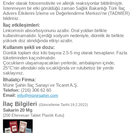
Ender olarak fotosensitivite ve allerjik reaksiyonlar bildirilmiştir.
İstenmeyen bir etki görüldüğü zaman Sağlık Bakanlığı Türk İlaç
Advers Etkilerini İzleme ve Değerlendirme Merkezi'ne (TADMER)
bildiriniz.
İlaç etkileşimleri:
Linkomisin absorbsiyonunu azaltır. Oral yoldan birlikte
kullanılmamalıdır. İçerdiği sodyum nedeniyle, diüretik ile birlikte
yüksek doz alındığında etkiyi azaltır.
Kullanım şekli ve dozu:
Günlük toplam doz kilo başına 2.5-5 mg olarak hesaplanır. Fazla
tüketiminden kaçınılmalıdır.
Çocukların ulaşamayacakları yerlerde, ambalajının içinde,
25°C'nin altındaki oda sıcaklığında ve rutubetsiz bir yerde
saklayınız.
İthalatçı Firma:
Münir Şahin İlaç Sanayi ve Ticaret A.Ş.
Telefon:
(216) 306 62 60
Email:
info@münirsahin.com
İlaç Bilgileri
(Güncelleme Tarihi:19.2.2022)
Sakarin 20 Mg
{200 Efervesan Tablet Plastik Kutu}