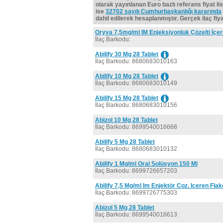
olarak yayınlanan Euro bazlı referans fiyat lis
ise
32702 sayılı Cumhurbaşkanlığı kararında
dahil edilerek hesaplanmıştır. Gerçek ilaç fiyat
Oryva 7,5mg/ml IM Enjeksiyonluk Çözelti İçer
İlaç Barkodu:
Abilify 30 Mg 28 Tablet
İlaç Barkodu: 8680683010163
Abilify 10 Mg 28 Tablet
İlaç Barkodu: 8680683010149
Abilify 15 Mg 28 Tablet
İlaç Barkodu: 8680683010156
Abizol 10 Mg 28 Tablet
İlaç Barkodu: 8699540016668
Abilify 5 Mg 28 Tablet
İlaç Barkodu: 8680683010132
Abilify 1 Mg/ml Oral Solüsyon 150 Ml
İlaç Barkodu: 8699726657203
Abilify 7,5 Mg/ml Im Enjektör Coz. Iceren Fla
İlaç Barkodu: 8699726775303
Abizol 5 Mg 28 Tablet
İlaç Barkodu: 8699540016613