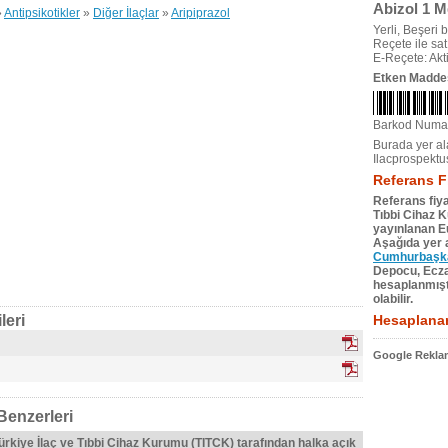
Abizol 1 M
»
Antipsikotikler
»
Diğer İlaçlar
»
Aripiprazol
Yerli, Beşeri bi
Reçete ile satıl
E-Reçete: Akti
Etken Madde
Barkod Numa
Burada yer ala
Ilacprospektu
Referans F
Referans fiya
Tıbbi Cihaz 
yayınlanan Eu
Aşağıda yer a
Cumhurbaşkan
Depocu, Eczac
hesaplanmıştı
olabilir.
leri
Hesaplanan
Google Reklam
Benzerleri
Türkiye İlaç ve Tıbbi Cihaz Kurumu (TITCK) tarafından halka açık