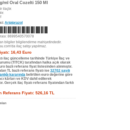
g/ml Oral Cozelti 150 Ml
r ilaçtır.
ır.
f
si:
Aripiprazol
rası: 8699540570078
n bilgiler bilgilendirme mahiyetindedir.
su.com'da ilaç satışı yapılmaz.
iyatı: 16,43 Euro
tı ilaç güncelleme tarihinde Türkiye İlaç ve
Kurumu (TITCK) tarafından halka açık olarak
ro bazlı referans fiyat listesinden alınmıştır.
lan TL bazlı referans fiyatı ise
32702 sayılı
lığı kararında
belirtilen euro değerine göre
ı kârları ve KDV dahil edilerek
r. Gerçek ilaç fiyatı referans fiyatından farklı
 Referans Fiyatı: 526,16 TL
ları