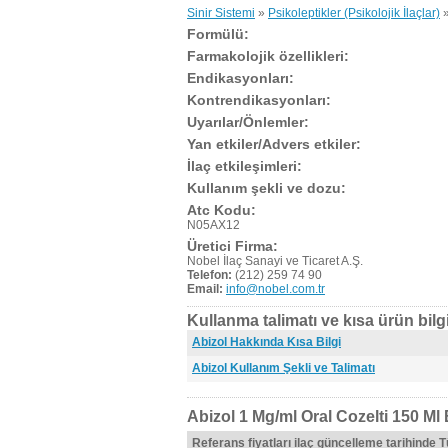
Sinir Sistemi
»
Psikoleptikler (Psikolojik İlaçlar)
Formülü:
Farmakolojik özellikleri:
Endikasyonları:
Kontrendikasyonları:
Uyarılar/Önlemler:
Yan etkiler/Advers etkiler:
İlaç etkileşimleri:
Kullanım şekli ve dozu:
Atc Kodu:
N05AX12
Üretici Firma:
Nobel İlaç Sanayi ve Ticaret A.Ş.
Telefon:
(212) 259 74 90
Email:
info@nobel.com.tr
Kullanma talimatı ve kısa ürün bilgi
Abizol Hakkında Kısa Bilgi
Abizol Kullanım Şekli ve Talimatı
Abizol 1 Mg/ml Oral Cozelti 150 Ml 
Referans fiyatları ilaç güncelleme tarihinde 