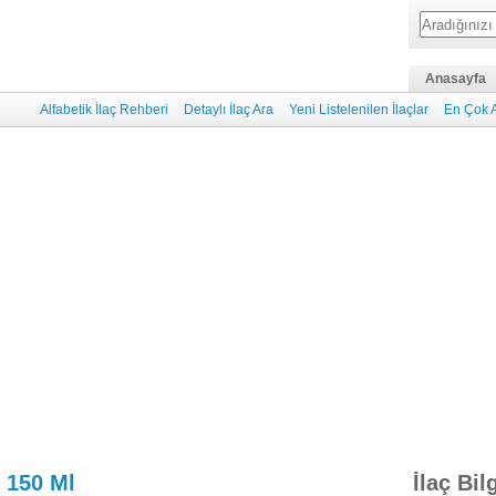
Anasayfa
Alfabetik İlaç Rehberi
Detaylı İlaç Ara
Yeni Listelenilen İlaçlar
En Çok A
i 150 Ml
İlaç Bil