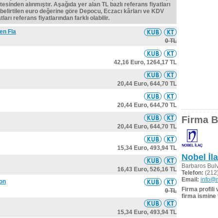
tesinden alınmıştır. Aşağıda yer alan TL bazlı referans fiyatları
belirtilen euro değerine göre Depocu, Eczacı kârları ve KDV
ları referans fiyatlarından farklı olabilir.
en Fla
0 TL
42,16 Euro,
1264,17 TL
20,44 Euro,
644,70 TL
20,44 Euro,
644,70 TL
Firma Bi
20,44 Euro,
644,70 TL
15,34 Euro,
493,94 TL
Nobel İl
Barbaros Bul
16,43 Euro,
526,16 TL
Telefon:
(212)
Email:
info@n
kon
Firma profili
0 TL
firma ismine 
15,34 Euro,
493,94 TL