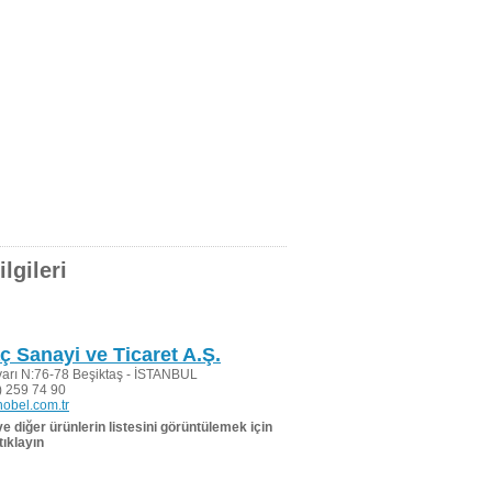
lgileri
aç Sanayi ve Ticaret A.Ş.
varı N:76-78 Beşiktaş - İSTANBUL
 259 74 90
obel.com.tr
 ve diğer ürünlerin listesini görüntülemek için
tıklayın