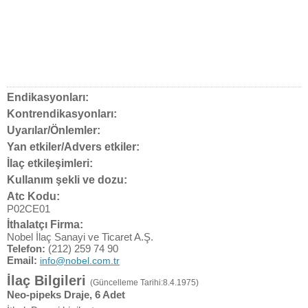
Endikasyonları:
Kontrendikasyonları:
Uyarılar/Önlemler:
Yan etkiler/Advers etkiler:
İlaç etkileşimleri:
Kullanım şekli ve dozu:
Atc Kodu:
P02CE01
İthalatçı Firma:
Nobel İlaç Sanayi ve Ticaret A.Ş.
Telefon:
(212) 259 74 90
Email:
info@nobel.com.tr
İlaç Bilgileri
(Güncelleme Tarihi:8.4.1975)
Neo-pipeks Draje, 6 Adet