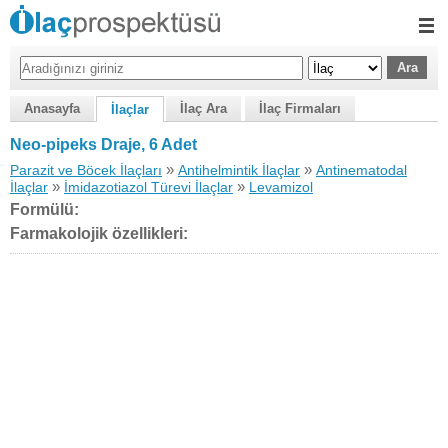
Anasayfa
İlaç Ara
İlaç Firmaları
İlaçlar
Neo-pipeks Draje, 6 Adet
»
»
Parazit ve Böcek İlaçları
Antihelmintik İlaçlar
Antinematodal
»
»
İlaçlar
İmidazotiazol Türevi İlaçlar
Levamizol
Formülü:
Farmakolojik özellikleri: