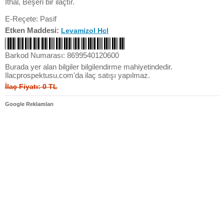
İthal, Beşeri bir ilaçtır.
E-Reçete: Pasif
Etken Maddesi:
Levamizol Hcl
Barkod Numarası: 8699540120600
Burada yer alan bilgiler bilgilendirme mahiyetindedir.
Ilacprospektusu.com'da ilaç satışı yapılmaz.
İlaç Fiyatı: 0 TL
Google Reklamları