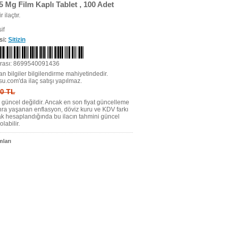
5 Mg Film Kaplı Tablet , 100 Adet
r ilaçtır.
if
si:
Sitizin
rası: 8699540091436
n bilgiler bilgilendirme mahiyetindedir.
su.com'da ilaç satışı yapılmaz.
 0 TL
tı güncel değildir. Ancak en son fiyat güncelleme
nra yaşanan enflasyon, döviz kuru ve KDV farkı
ak hesaplandığında bu ilacın tahmini güncel
olabilir.
ları