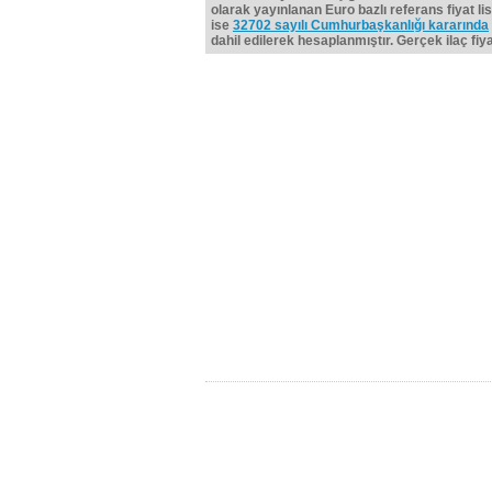
olarak yayınlanan Euro bazlı referans fiyat lis
ise
32702 sayılı Cumhurbaşkanlığı kararında
dahil edilerek hesaplanmıştır. Gerçek ilaç fiyat