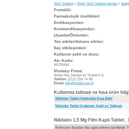
Sinir Sistemi
»
Diğer Sinir Sistemi İlaçları
»
Bağım
Formülü:
Farmakolojik özellikleri:
Endikasyonları:
Kontrendikasyonları:
Uyarılar/Önlemler:
Yan etkiler/Advers etkiler:
İlaç etkileşimleri:
Kullanım şekli ve dozu:
Atc Kodu:
N07BA04
İthalatçı Firma:
Nobel İlaç Sanayi ve Ticaret A.Ş.
Telefon:
(212) 259 74 90
Email:
info@nobel.com.tr
Kullanma talimatı ve kısa ürün bilgi
Nikitabs Tablet Hakkında Kısa Bilgi
Nikitabs Tablet Kullanım Şekli ve Talimatı
Nikitabs 1,5 Mg Film Kaplı Tablet ,
Referans fiyatları ilaç güncelleme tarihinde 