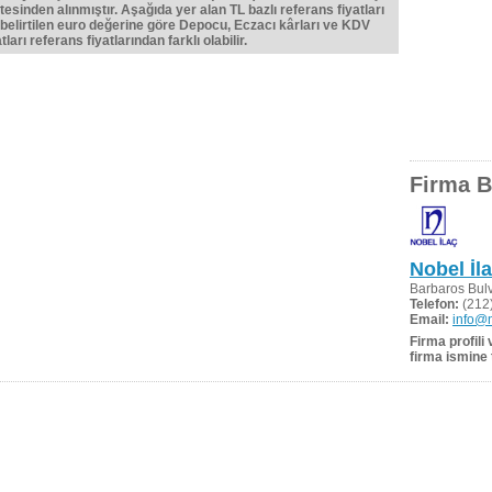
tesinden alınmıştır. Aşağıda yer alan TL bazlı referans fiyatları
belirtilen euro değerine göre Depocu, Eczacı kârları ve KDV
ları referans fiyatlarından farklı olabilir.
Firma Bi
Nobel İl
Barbaros Bul
Telefon:
(212)
Email:
info@n
Firma profili
firma ismine 