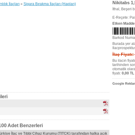
Nikitabs 1,
lılık İlaçları
»
Sigara Bırakma İlaçları (Hapları)
İthal, Beşeri bi
E-Reçete: Pas
Etken Madde
Barkod Numa
Burada yer ala
Ilacprospektu
İlaç Fiyatı:
Bu ilacın fiya
tarihinden so
otomatik olar
fiyatı:
0,00 TL
Google Reklam
leri
 100 Adet Benzerleri
Türkiye İlaç ve Tıbbi Cihaz Kurumu (TITCK) tarafından halka açık