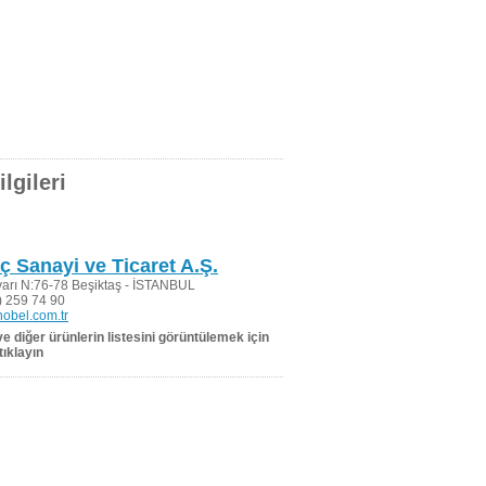
lgileri
aç Sanayi ve Ticaret A.Ş.
varı N:76-78 Beşiktaş - İSTANBUL
 259 74 90
obel.com.tr
 ve diğer ürünlerin listesini görüntülemek için
tıklayın