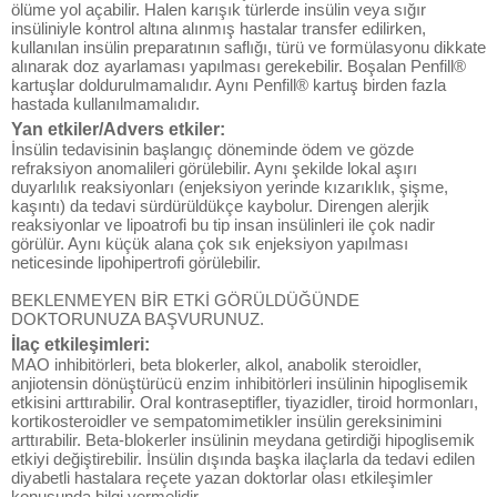
ölüme yol açabilir. Halen karışık türlerde insülin veya sığır
insüliniyle kontrol altına alınmış hastalar transfer edilirken,
kullanılan insülin preparatının saflığı, türü ve formülasyonu dikkate
alınarak doz ayarlaması yapılması gerekebilir. Boşalan Penfill®
kartuşlar doldurulmamalıdır. Aynı Penfill® kartuş birden fazla
hastada kullanılmamalıdır.
Yan etkiler/Advers etkiler:
İnsülin tedavisinin başlangıç döneminde ödem ve gözde
refraksiyon anomalileri görülebilir. Aynı şekilde lokal aşırı
duyarlılık reaksiyonları (enjeksiyon yerinde kızarıklık, şişme,
kaşıntı) da tedavi sürdürüldükçe kaybolur. Direngen alerjik
reaksiyonlar ve lipoatrofi bu tip insan insülinleri ile çok nadir
görülür. Aynı küçük alana çok sık enjeksiyon yapılması
neticesinde lipohipertrofi görülebilir.
BEKLENMEYEN BİR ETKİ GÖRÜLDÜĞÜNDE
DOKTORUNUZA BAŞVURUNUZ.
İlaç etkileşimleri:
MAO inhibitörleri, beta blokerler, alkol, anabolik steroidler,
anjiotensin dönüştürücü enzim inhibitörleri insülinin hipoglisemik
etkisini arttırabilir. Oral kontraseptifler, tiyazidler, tiroid hormonları,
kortikosteroidler ve sempatomimetikler insülin gereksinimini
arttırabilir. Beta-blokerler insülinin meydana getirdiği hipoglisemik
etkiyi değiştirebilir. İnsülin dışında başka ilaçlarla da tedavi edilen
diyabetli hastalara reçete yazan doktorlar olası etkileşimler
konusunda bilgi vermelidir.