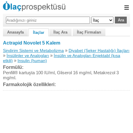
Anasayfa
İlaç Ara
İlaç Firmaları
İlaçlar
Actrapid Novolet 5 Kalem
»
Sindirim Sistemi ve Metabolizma
Diyabet (Şeker Hastalığı) İlaçları
»
»
İnsülinler ve Analogları
İnsülin ve Analogları Enjektabl (kısa
»
etkili)
Insulin (human)
Formülü:
Penfill® kartuşta 100 IU/ml, Gliserol 16 mg/ml, Metakrezol 3
mg/ml.
Farmakolojik özellikleri: