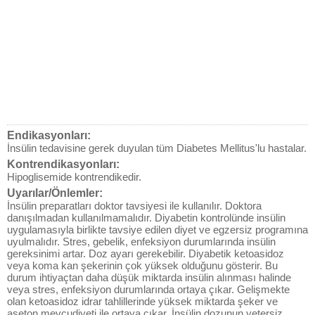
Endikasyonları:
İnsülin tedavisine gerek duyulan tüm Diabetes Mellitus'lu hastalar.
Kontrendikasyonları:
Hipoglisemide kontrendikedir.
Uyarılar/Önlemler:
İnsülin preparatları doktor tavsiyesi ile kullanılır. Doktora
danışılmadan kullanılmamalıdır. Diyabetin kontrolünde insülin
uygulamasıyla birlikte tavsiye edilen diyet ve egzersiz programına
uyulmalıdır. Stres, gebelik, enfeksiyon durumlarında insülin
gereksinimi artar. Doz ayarı gerekebilir. Diyabetik ketoasidoz
veya koma kan şekerinin çok yüksek olduğunu gösterir. Bu
durum ihtiyaçtan daha düşük miktarda insülin alınması halinde
veya stres, enfeksiyon durumlarında ortaya çıkar. Gelişmekte
olan ketoasidoz idrar tahlillerinde yüksek miktarda şeker ve
aseton mevcudiyeti ile ortaya çıkar. İnsülin dozunun yetersiz