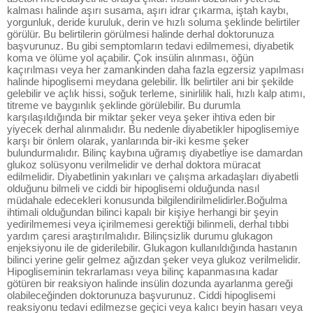
kalması halinde aşırı susama, aşırı idrar çıkarma, iştah kaybı,
yorgunluk, deride kuruluk, derin ve hızlı soluma şeklinde belirtiler
görülür. Bu belirtilerin görülmesi halinde derhal doktorunuza
başvurunuz. Bu gibi semptomların tedavi edilmemesi, diyabetik
koma ve ölüme yol açabilir. Çok insülin alınması, öğün
kaçırılması veya her zamankinden daha fazla egzersiz yapılması
halinde hipoglisemi meydana gelebilir. İlk belirtiler ani bir şekilde
gelebilir ve açlık hissi, soğuk terleme, sinirlilik hali, hızlı kalp atımı,
titreme ve baygınlık şeklinde görülebilir. Bu durumla
karşılaşıldığında bir miktar şeker veya şeker ihtiva eden bir
yiyecek derhal alınmalıdır. Bu nedenle diyabetikler hipoglisemiye
karşı bir önlem olarak, yanlarında bir-iki kesme şeker
bulundurmalıdır. Bilinç kaybına uğramış diyabetliye ise damardan
glukoz solüsyonu verilmelidir ve derhal doktora müracat
edilmelidir. Diyabetlinin yakınları ve çalışma arkadaşları diyabetli
olduğunu bilmeli ve ciddi bir hipoglisemi olduğunda nasıl
müdahale edecekleri konusunda bilgilendirilmelidirler.Boğulma
ihtimali olduğundan bilinci kapalı bir kişiye herhangi bir şeyin
yedirilmemesi veya içirilmemesi gerektiği bilinmeli, derhal tıbbi
yardım çaresi araştırılmalıdır. Bilinçsizlik durumu glukagon
enjeksiyonu ile de giderilebilir. Glukagon kullanıldığında hastanın
bilinci yerine gelir gelmez ağızdan şeker veya glukoz verilmelidir.
Hipogliseminin tekrarlaması veya bilinç kapanmasına kadar
götüren bir reaksiyon halinde insülin dozunda ayarlanma gereği
olabileceğinden doktorunuza başvurunuz. Ciddi hipoglisemi
reaksiyonu tedavi edilmezse geçici veya kalıcı beyin hasarı veya