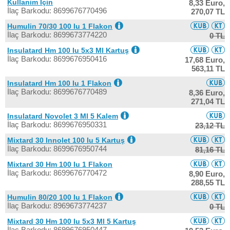
Kullanim İçin
8,33 Euro,
İlaç Barkodu: 8699676770496
270,07 TL
Humulin 70/30 100 Iu 1 Flakon
İlaç Barkodu: 8699673774220
0 TL
Insulatard Hm 100 Iu 5x3 Ml Kartuş
İlaç Barkodu: 8699676950416
17,68 Euro,
563,11 TL
Insulatard Hm 100 Iu 1 Flakon
İlaç Barkodu: 8699676770489
8,36 Euro,
271,04 TL
Insulatard Novolet 3 Ml 5 Kalem
İlaç Barkodu: 8699676950331
23,12 TL
Mixtard 30 Innolet 100 Iu 5 Kartuş
İlaç Barkodu: 8699676950744
81,16 TL
Mixtard 30 Hm 100 Iu 1 Flakon
İlaç Barkodu: 8699676770472
8,90 Euro,
288,55 TL
Humulin 80/20 100 Iu 1 Flakon
İlaç Barkodu: 8969673774237
0 TL
Mixtard 30 Hm 100 Iu 5x3 Ml 5 Kartuş
İlaç Barkodu: 8699676950447