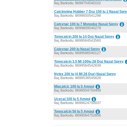
İlaç Barkodu: 8699754540102
Calcitonina Hubber 7 Doz 100 Iu 1 Nasal Spr
İlaç Barkodu: 8699650541298
Calsynar 100 Iu 7 Monodoz Nasal Sprey
İlaç Barkodu: 8699809540279
Tonocalcin 200 Iu 14 Doz Nazal Sprey
İlaç Barkodu: 8699564543560
Calsynar 200 Iu Nasal Sprey
İlaç Barkodu: 8699586540127
Tonocalcin 3.5 Ml 100iu 28 Doz Nazal Sprey
İlaç Barkodu: 8699564542839
Nylex 200 Iu (4 Ml 28 Doz) Nazal Sprey
İlaç Barkodu: 8699538545828
Miacalcic 100 Iu 5 Ampul
İlaç Barkodu: 8699504750409
Ucecal 100 Iu 5 Ampul
İlaç Barkodu: 8699624750037
Tonocalcin 50 Iu 5 Ampul
İlaç Barkodu: 8699564752856