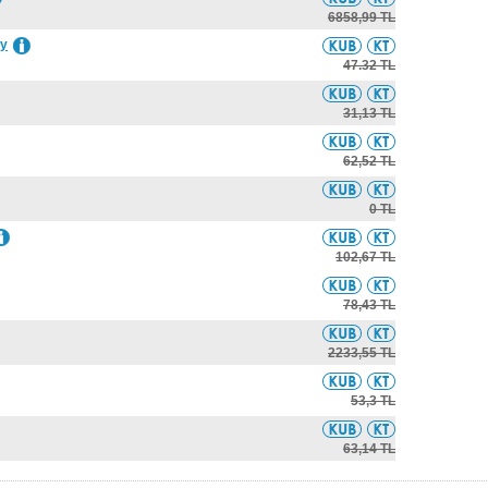
6858,99 TL
ey
47.32 TL
31,13 TL
62,52 TL
0 TL
102,67 TL
78,43 TL
2233,55 TL
53,3 TL
63,14 TL