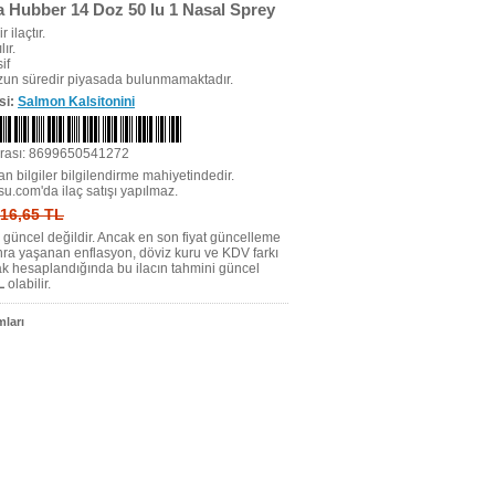
a Hubber 14 Doz 50 Iu 1 Nasal Sprey
r ilaçtır.
ır.
if
uzun süredir piyasada bulunmamaktadır.
si:
Salmon Kalsitonini
rası: 8699650541272
n bilgiler bilgilendirme mahiyetindedir.
su.com'da ilaç satışı yapılmaz.
: 16,65 TL
tı güncel değildir. Ancak en son fiyat güncelleme
nra yaşanan enflasyon, döviz kuru ve KDV farkı
ak hesaplandığında bu ilacın tahmini güncel
L
olabilir.
ları