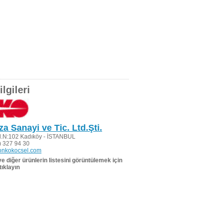
lgileri
a Sanayi ve Tic. Ltd.Şti.
.N:102 Kadıköy - İSTANBUL
 327 94 30
onkokocsel.com
 ve diğer ürünlerin listesini görüntülemek için
tıklayın