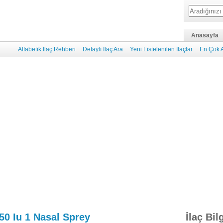
Anasayfa
Alfabetik İlaç Rehberi
Detaylı İlaç Ara
Yeni Listelenilen İlaçlar
En Çok A
50 Iu 1 Nasal Sprey
İlaç Bil