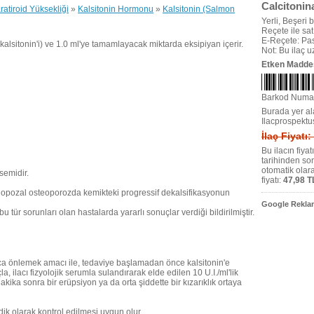
Calcitonin
ratiroid Yüksekliği
»
Kalsitonin Hormonu
»
Kalsitonin (Salmon
Yerli, Beşeri bi
Reçete ile satıl
E-Reçete: Pas
alsitonin'i) ve 1.0 ml'ye tamamlayacak miktarda eksipiyan içerir.
Not: Bu ilaç 
Etken Madde
Barkod Numa
Burada yer ala
Ilacprospektu
İlaç Fiyatı
Bu ilacın fiya
tarihinden so
otomatik olar
semidir.
fiyatı:
47,98 T
opozal osteoporozda kemikteki progressif dekalsifikasyonun
Google Reklam
u tür sorunları olan hastalarda yararlı sonuçlar verdiği bildirilmiştir.
nca önlemek amacı ile, tedaviye başlamadan önce kalsitonin'e
a, ilacı fizyolojik serumla sulandırarak elde edilen 10 U.I./ml'lik
akika sonra bir erüpsiyon ya da orta şiddette bir kızarıklık ortaya
ik olarak kontrol edilmesi uygun olur.