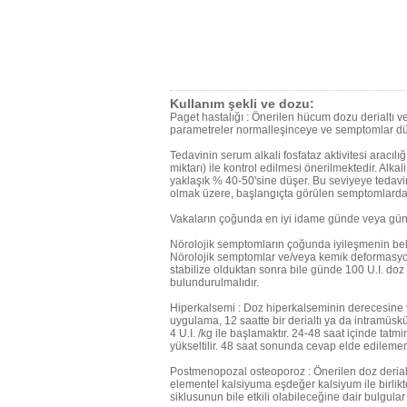
Kullanım şekli ve dozu:
Paget hastalığı : Önerilen hücum dozu derialtı v
parametreler normalleşinceye ve semptomlar dü
Tedavinin serum alkali fosfataz aktivitesi aracılığ
miktarı) ile kontrol edilmesi önerilmektedir. Alkali
yaklaşık % 40-50'sine düşer. Bu seviyeye tedavin
olmak üzere, başlangıçta görülen semptomlarda 
Vakaların çoğunda en iyi idame günde veya günaşı
Nörolojik semptomların çoğunda iyileşmenin belir
Nörolojik semptomlar ve/veya kemik deformasyo
stabilize olduktan sonra bile günde 100 U.I. 
bulundurulmalıdır.
Hiperkalsemi : Doz hiperkalseminin derecesine 
uygulama, 12 saatte bir derialtı ya da intramüskü
4 U.I. /kg ile başlamaktır. 24-48 saat içinde tatmi
yükseltilir. 48 saat sonunda cevap elde edilememi
Postmenopozal osteoporoz : Önerilen doz derialt
elementel kalsiyuma eşdeğer kalsiyum ile birlikt
siklusunun bile etkili olabileceğine dair bulgular