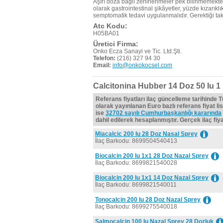
Aşırı doza bağlı zehirlenmeler pek bilinmemekte
olarak gastrointestinal şikâyetler, yüzde kızarıkl
semptomatik tedavi uygulanmalıdır. Gerektiği tak
Atc Kodu:
H05BA01
Üretici Firma:
Onko Ecza Sanayi ve Tic. Ltd.Şti.
Telefon:
(216) 327 94 30
Email:
info@onkokocsel.com
Calcitonina Hubber 14 Doz 50 Iu 1
Referans fiyatları ilaç güncelleme tarihinde 
olarak yayınlanan Euro bazlı referans fiyat lis
ise
32702 sayılı Cumhurbaşkanlığı kararında
dahil edilerek hesaplanmıştır. Gerçek ilaç fiyat
Miacalcic 200 Iu 28 Doz Nasal Sprey
İlaç Barkodu: 8699504540413
Biocalcin 200 Iu 1x1 28 Doz Nazal Sprey
İlaç Barkodu: 8699821540028
Biocalcin 200 Iu 1x1 14 Doz Nazal Sprey
İlaç Barkodu: 8699821540011
Tonocalcin 200 Iu 28 Doz Nazal Sprey
İlaç Barkodu: 8699275540018
Salmocalcin 100 Iu Nazal Sprey 28 Dozluk