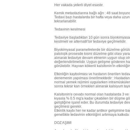
Her vakada yeterli diyet esastır.
Kemik metastazlarına bağlı ağrı : 48 saat boyunca
Tedavi bazı hastalarda bir hafta veya daha uzun s
tekrarlanabilir.
Tedavinin kesilmesi
Tedaviye başladıktan 10 gün sonra biyokimyasal
kesilmeli ve alternatif bir tedaviye geçilmelidir.
Biyokimyasal parametrelerde bir düzelme görül
patolojik prosesde kısmi düzelme gibi olası yara
alınarak tedaviye devam etmenin uygun olup olmad
değerlendirilmelidir. Uygun gelişme gösteren has
görülebilir. Hayvan kökenli kalsitonin'in etkinliği
Etkinliğin kaybolması ve hastanın önerilen tedav
denemenin yapılması önerilmektedir : Hastadan aç
normal yemek rejimini uygularken intramüsküler y
sonra tekrar kan örnekleri alınarak kalsiyum tayinl
Kalsitonin'e cevabı normal olan hastalarda 3 ve
kıyasla % 0.5 mg'a kadar çıkabilen bir düşme gö
geliştiğine işaret eder. Bu durumda tedaviye dev
geçilmesi gerekir.
Etkinlik kaybı her ne kadar antikor gelişimine b
genellikle tedavinin etkinliğini artırmaya katk
DOZ AŞIMI