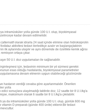
eya intramüsküler yolla günde 100 U.I. olup, biyokimyasal
zelinceye kadar devam edilmelidir.
ı (alternatif olarak idrarla 24 saat içinde elimine olan hidroksiprolin
 fosfataz aktivitesi tedavi ilerledikçe azalır ve başlangıçtakinin
in ilk aylarında ulaşılır ve aynı dönemde de özellikle kemik ağrısı
remisyon ortaya çıkar.
rı 50 U.I. doz uygulamaları ile sağlanabilir.
ginleşmesi için, tedavinin minimum bir yıl sürmesi gerekir.
nunun esas olduğu hastalarda, biyokimyasal parametreler
doz uygulamasına devam etmenin uygun olabileceği gözönünde
ve hastanın verdiği cevaba göre ayarlanmalıdır. Önerilen
ler yolla
n edici sonuçlara ulaşılmadığı taktirde doz, 12 saatte bir 8 U.I./kg'a
şse, maksimum olarak 6 saatte bir 8 U.I./kg'a çıkılabilir.
ı ya da intramüsküler yolla günde 100 U.I. olup, günlük 600 mg
e vitamin D preparatı (günde 400 ünite) eklenir.Bir tedavi
 mevcuttur.