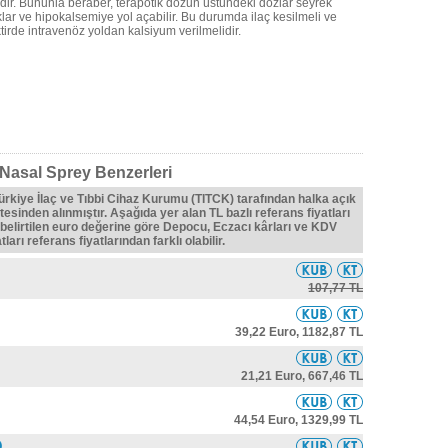
dir. Bununla beraber, terapötik dozun üstündeki dozlar seyrek
ıklar ve hipokalsemiye yol açabilir. Bu durumda ilaç kesilmeli ve
tirde intravenöz yoldan kalsiyum verilmelidir.
 Nasal Sprey Benzerleri
Türkiye İlaç ve Tıbbi Cihaz Kurumu (TITCK) tarafından halka açık
tesinden alınmıştır. Aşağıda yer alan TL bazlı referans fiyatları
belirtilen euro değerine göre Depocu, Eczacı kârları ve KDV
ları referans fiyatlarından farklı olabilir.
107,77 TL
39,22 Euro,
1182,87 TL
21,21 Euro,
667,46 TL
44,54 Euro,
1329,99 TL