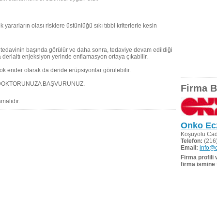
ararların olası risklere üstünlüğü sıkı tıbbi kriterlerle kesin
e tedavinin başında görülür ve daha sonra, tedaviye devam edildiği
 derialtı enjeksiyon yerinde enflamasyon ortaya çıkabilir.
ok ender olarak da deride erüpsiyonlar görülebilir.
DOKTORUNUZA BAŞVURUNUZ.
Firma Bi
amalıdır.
Onko Ecz
Koşuyolu Cad
Telefon:
(216)
Email:
info@
Firma profili
firma ismine 