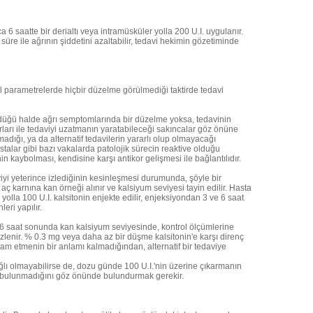
 6 saatte bir derialtı veya intramüsküler yolla 200 U.I. uygulanır.
üre ile ağrının şiddetini azaltabilir, tedavi hekimin gözetiminde
 parametrelerde hiçbir düzelme görülmediği taktirde tedavi
düğü halde ağrı semptomlarında bir düzelme yoksa, tedavinin
rları ile tedaviyi uzatmanın yaratabileceği sakıncalar göz önüne
ığı, ya da alternatif tedavilerin yararlı olup olmayacağı
talar gibi bazı vakalarda patolojik sürecin reaktive olduğu
nin kaybolması, kendisine karşı antikor gelişmesi ile bağlantılıdır.
iyi yeterince izlediğinin kesinleşmesi durumunda, şöyle bir
 karnına kan örneği alınır ve kalsiyum seviyesi tayin edilir. Hasta
olla 100 U.I. kalsitonin enjekte edilir, enjeksiyondan 3 ve 6 saat
eri yapılır.
 6 saat sonunda kan kalsiyum seviyesinde, kontrol ölçümlerine
zlenir. % 0.3 mg veya daha az bir düşme kalsitonin'e karşı direnç
am etmenin bir anlamı kalmadığından, alternatif bir tedaviye
ağlı olmayabilirse de, dozu günde 100 U.I.'nin üzerine çıkarmanın
ıda bulunmadığını göz önünde bulundurmak gerekir.