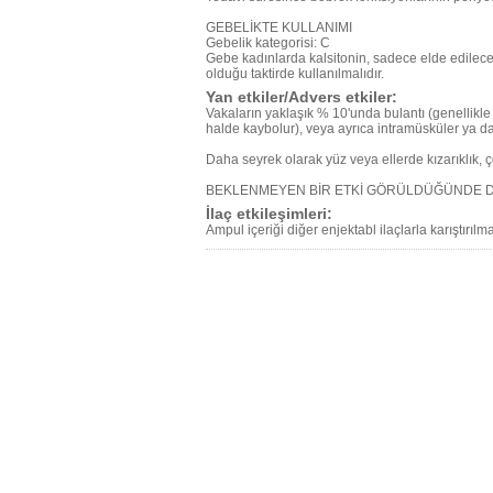
GEBELİKTE KULLANIMI
Gebelik kategorisi: C
Gebe kadınlarda kalsitonin, sadece elde edilecek y
olduğu taktirde kullanılmalıdır.
Yan etkiler/Advers etkiler:
Vakaların yaklaşık % 10'unda bulantı (genellikl
halde kaybolur), veya ayrıca intramüsküler ya da
Daha seyrek olarak yüz veya ellerde kızarıklık, ç
BEKLENMEYEN BİR ETKİ GÖRÜLDÜĞÜNDE 
İlaç etkileşimleri:
Ampul içeriği diğer enjektabl ilaçlarla karıştırılm