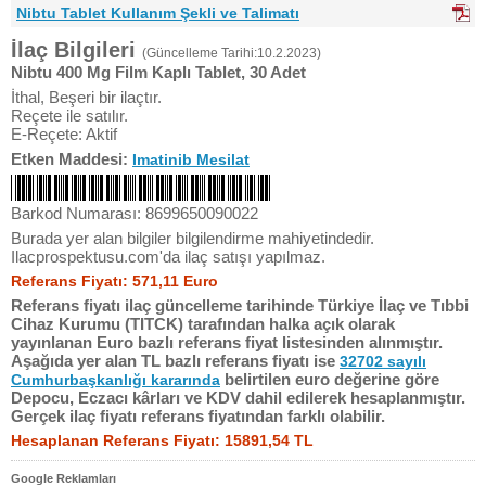
Nibtu Tablet Kullanım Şekli ve Talimatı
İlaç Bilgileri
(Güncelleme Tarihi:10.2.2023)
Nibtu 400 Mg Film Kaplı Tablet, 30 Adet
İthal, Beşeri bir ilaçtır.
Reçete ile satılır.
E-Reçete: Aktif
Etken Maddesi:
Imatinib Mesilat
Barkod Numarası: 8699650090022
Burada yer alan bilgiler bilgilendirme mahiyetindedir.
Ilacprospektusu.com'da ilaç satışı yapılmaz.
Referans Fiyatı: 571,11 Euro
Referans fiyatı ilaç güncelleme tarihinde Türkiye İlaç ve Tıbbi
Cihaz Kurumu (TITCK) tarafından halka açık olarak
yayınlanan Euro bazlı referans fiyat listesinden alınmıştır.
Aşağıda yer alan TL bazlı referans fiyatı ise
32702 sayılı
belirtilen euro değerine göre
Cumhurbaşkanlığı kararında
Depocu, Eczacı kârları ve KDV dahil edilerek hesaplanmıştır.
Gerçek ilaç fiyatı referans fiyatından farklı olabilir.
Hesaplanan Referans Fiyatı: 15891,54 TL
Google Reklamları