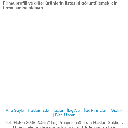
Firma profili ve diğer ürünlerin listesini görüntülemek için
firma ismine tıklayın
Ana Sayfa
|
Hakkımızda
|
İlaçlar
|
İlaç Ara
|
İlaç Firmaları
|
Gizlilik
|
Bize Ulaşın
Telif Hakkı 2008-2026 ©
Tüm Hakları Saklıdır.
İlaç Prospektüsü.
Uyarı:
Sitemizde yayınladığımız ilaç bilgileri ile doktora