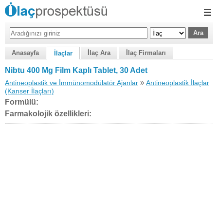
Anasayfa
İlaç Ara
İlaç Firmaları
İlaçlar
Nibtu 400 Mg Film Kaplı Tablet, 30 Adet
»
Antineoplastik ve İmmünomodülatör Ajanlar
Antineoplastik İlaçlar
(Kanser İlaçları)
Formülü:
Farmakolojik özellikleri: