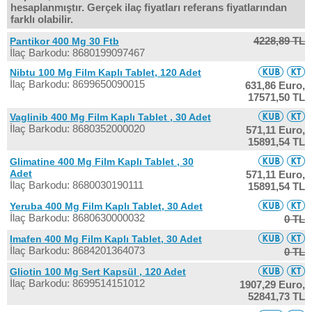
hesaplanmıştır. Gerçek ilaç fiyatları referans fiyatlarından
farklı olabilir.
4228,89 TL
Pantikor 400 Mg 30 Ftb
İlaç Barkodu: 8680199097467
Nibtu 100 Mg Film Kaplı Tablet, 120 Adet
İlaç Barkodu: 8699650090015
631,86 Euro,
17571,50 TL
Vaglinib 400 Mg Film Kaplı Tablet , 30 Adet
İlaç Barkodu: 8680352000020
571,11 Euro,
15891,54 TL
Glimatine 400 Mg Film Kaplı Tablet , 30
Adet
571,11 Euro,
İlaç Barkodu: 8680030190111
15891,54 TL
Yeruba 400 Mg Film Kaplı Tablet, 30 Adet
İlaç Barkodu: 8680630000032
0 TL
Imafen 400 Mg Film Kaplı Tablet, 30 Adet
İlaç Barkodu: 8684201364073
0 TL
Gliotin 100 Mg Sert Kapsül , 120 Adet
İlaç Barkodu: 8699514151012
1907,29 Euro,
52841,73 TL