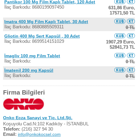
Pantikor 100 Mg Film Kaplı Tablet, 120 Adet
İlaç Barkodu: 8680199097450
631,86 Euro,
17571,50 TL
Imatra 400 Mg Film Kaplı Tablet, 30 Adet
İlaç Barkodu: 8680885509311
0 TL
Gliotin 400 Mg Sert Kapsül , 30 Adet
İlaç Barkodu: 8699514151029
1907,29 Euro,
52841,73 TL
İmagliv 100 mg Film Tablet
İlaç Barkodu:
0 TL
İmatenil 200 mg Kapsül
İlaç Barkodu:
0 TL
Firma Bilgileri
Onko Ecza Sanayi ve Tic. Ltd.Şti.
Koşuyolu Cad.N:102 Kadıköy - İSTANBUL
Telefon:
(216) 327 94 30
Email:
info@onkokocsel.com