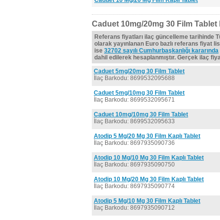
Caduet 10 Mg/20 Mg Film Kaplı Tablet
Caduet 10mg/20mg 30 Film Tablet 
Referans fiyatları ilaç güncelleme tarihinde 
olarak yayınlanan Euro bazlı referans fiyat lis
ise
32702 sayılı Cumhurbaşkanlığı kararında
dahil edilerek hesaplanmıştır. Gerçek ilaç fiyat
Caduet 5mg/20mg 30 Film Tablet
İlaç Barkodu: 8699532095688
Caduet 5mg/10mg 30 Film Tablet
İlaç Barkodu: 8699532095671
Caduet 10mg/10mg 30 Film Tablet
İlaç Barkodu: 8699532095633
Atodip 5 Mg/20 Mg 30 Film Kaplı Tablet
İlaç Barkodu: 8697935090736
Atodip 10 Mg/10 Mg 30 Film Kaplı Tablet
İlaç Barkodu: 8697935090750
Atodip 10 Mg/20 Mg 30 Film Kaplı Tablet
İlaç Barkodu: 8697935090774
Atodip 5 Mg/10 Mg 30 Film Kaplı Tablet
İlaç Barkodu: 8697935090712