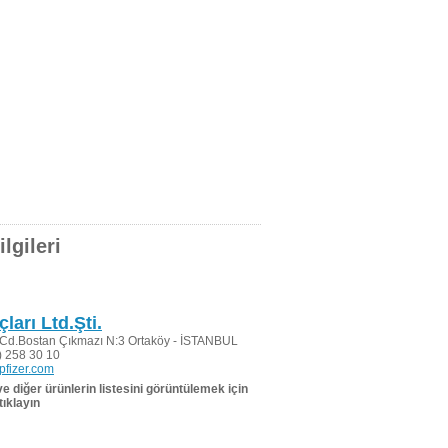
lgileri
çları Ltd.Şti.
 Cd.Bostan Çıkmazı N:3 Ortaköy - İSTANBUL
 258 30 10
pfizer.com
 ve diğer ürünlerin listesini görüntülemek için
tıklayın