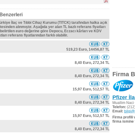
Benzerleri
Türkiye İlaç ve Tıbbi Cihaz Kurumu (TITCK) tarafından halka açık
tesinden alınmıştır. Aşağıda yer alan TL bazlı referans fiyatları
belirtilen euro değerine göre Depocu, Eczacı kârları ve KDV
ları referans fiyatlarından farklı olabilir.
519,23 Euro,
14456,87 TL
8,40 Euro,
272,34 TL
Firma Bi
8,40 Euro,
272,34 TL
15,97 Euro,
512,57 TL
Pfizer İla
8,40 Euro,
272,34 TL
Muallim Naci
Telefon:
(212)
Email:
bilgi@
15,97 Euro,
512,57 TL
Firma profili
firma ismine 
8,40 Euro,
272,34 TL