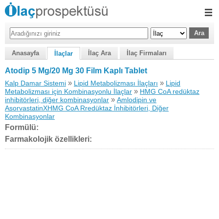
Anasayfa
İlaç Ara
İlaç Firmaları
İlaçlar
Atodip 5 Mg/20 Mg 30 Film Kaplı Tablet
»
»
Kalp Damar Sistemi
Lipid Metabolizması İlaçları
Lipid
»
Metabolizması için Kombinasyonlu İlaçlar
HMG CoA redüktaz
»
inhibitörleri, diğer kombinasyonlar
Amlodipin ve
AsorvastatinXHMG CoA Rredüktaz İnhibitörleri, Diğer
Kombinasyonlar
Formülü:
Farmakolojik özellikleri: