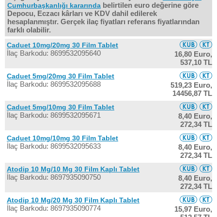
belirtilen euro değerine göre
Cumhurbaşkanlığı kararında
Depocu, Eczacı kârları ve KDV dahil edilerek
hesaplanmıştır. Gerçek ilaç fiyatları referans fiyatlarından
farklı olabilir.
Caduet 10mg/20mg 30 Film Tablet
İlaç Barkodu: 8699532095640
16,80 Euro,
537,10 TL
Caduet 5mg/20mg 30 Film Tablet
İlaç Barkodu: 8699532095688
519,23 Euro,
14456,87 TL
Caduet 5mg/10mg 30 Film Tablet
İlaç Barkodu: 8699532095671
8,40 Euro,
272,34 TL
Caduet 10mg/10mg 30 Film Tablet
İlaç Barkodu: 8699532095633
8,40 Euro,
272,34 TL
Atodip 10 Mg/10 Mg 30 Film Kaplı Tablet
İlaç Barkodu: 8697935090750
8,40 Euro,
272,34 TL
Atodip 10 Mg/20 Mg 30 Film Kaplı Tablet
İlaç Barkodu: 8697935090774
15,97 Euro,