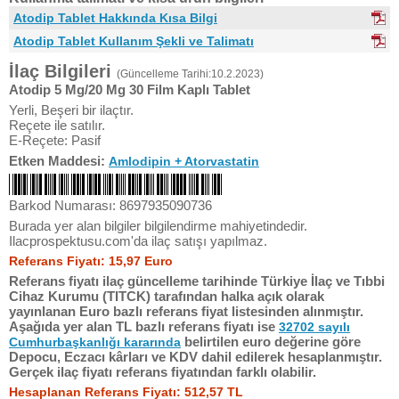
Atodip Tablet Hakkında Kısa Bilgi
Atodip Tablet Kullanım Şekli ve Talimatı
İlaç Bilgileri
(Güncelleme Tarihi:10.2.2023)
Atodip 5 Mg/20 Mg 30 Film Kaplı Tablet
Yerli, Beşeri bir ilaçtır.
Reçete ile satılır.
E-Reçete: Pasif
Etken Maddesi:
Amlodipin + Atorvastatin
Barkod Numarası: 8697935090736
Burada yer alan bilgiler bilgilendirme mahiyetindedir.
Ilacprospektusu.com'da ilaç satışı yapılmaz.
Referans Fiyatı: 15,97 Euro
Referans fiyatı ilaç güncelleme tarihinde Türkiye İlaç ve Tıbbi
Cihaz Kurumu (TITCK) tarafından halka açık olarak
yayınlanan Euro bazlı referans fiyat listesinden alınmıştır.
Aşağıda yer alan TL bazlı referans fiyatı ise
32702 sayılı
belirtilen euro değerine göre
Cumhurbaşkanlığı kararında
Depocu, Eczacı kârları ve KDV dahil edilerek hesaplanmıştır.
Gerçek ilaç fiyatı referans fiyatından farklı olabilir.
Hesaplanan Referans Fiyatı: 512,57 TL