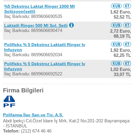
%5 Dekstroz Laktat Ringer 1000 Ml
Solüsyon(setli)
1,62 Euro,
İlaç Barkodu: 8699606690535
52,52 TL
Laktatli Ringer 500 Ml Sol. Setli
İlaç Barkodu: 8699606690474
2,72 Euro,
88,19 TL
Polifleks % 5 Dekstroz Laktatli Ringer Iv
Infuzyon
1,92 Euro,
İlaç Barkodu: 8699606692034
62,25 TL
Polifleks % 5 Dekstroz Laktatli Ringer Iv
Infuzyon
1,02 Euro,
İlaç Barkodu: 8699606692522
33,07 TL
Firma Bilgileri
Polifarma İlaç San.ve Tic. A.Ş.
Abdi İpekçi Cd.Özel İdare İş Mrk. Kat:2 No:201-202 Bayrampaşa
- İSTANBUL
Telefon:
(212) 674 46 46