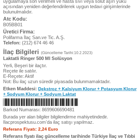
uygulamaya son verilmeli ve hasta sıvı veya solüt aşırı yükü
açısından yeniden değerlendirilerek uygun tedavi girişimlerinde
bulunulmalıdır.
Atc Kodu:
B05BB01
Üretici Firma:
Polifarma İlaç San.ve Tic. A.Ş.
Telefon:
(212) 674 46 46
İlaç Bilgileri
(Güncelleme Tarihi:10.2.2023)
Laktatli Ringer 500 Ml Solüsyon
Yerli, Beşeri bir ilaçtır.
Reçete ile satılır.
E-Reçete: Aktif
Not: Bu ilaç uzun süredir piyasada bulunmamaktadır.
Etken Maddesi:
Dekstroz + Kalsiyum Klorur + Potasyum Klorur
+ Sodyum Klorur + Sodyum Laktat
Barkod Numarası: 8699606690481
Burada yer alan bilgiler bilgilendirme mahiyetindedir.
Ilacprospektusu.com'da ilaç satışı yapılmaz.
Referans Fiyatı: 2,24 Euro
Referans fiyatı ilaç güncelleme tarihinde Türkiye İlaç ve Tıbbi