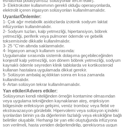
esnasında potasyumsuz solüsyonlar tercih edilir).
3- Elektrokoter kullanımının gerekli olduğu operasyonlarda,
elektrolit içeren irigasyon solüsyonları kullanılmamalıdır.
Uyarılar/Önlemler:
1- Çok ağır metabolik asidozlarda izotonik sodyum laktat
infüzyonları kullanılmalıdır.
2- Sodyum tuzları, kalp yetmezliği, hipertansiyon, böbrek
yetmezliği, periferik veya pulmoner ödemde ve gebelik
toksemisinde dikkatle kullanılmalıdır.
3- 25 °C'nin altında saklanmalıdır.
4- İrigasyon amaçlı kullanım sırasında:
Uygulamalar sırasında sistemik dolaşıma geçebileceğinden
konjestif kalp yetmezliği, son dönem böbrek yetmezliği, sodyum
kaynaklı ödemle seyreden klinik tablolarda ve kortikosteroid
kullanan hastalara uygulamada dikkat gerekir.
5- Solüsyon ambalaj açıldıktan sonra en kısa zamanda
kullanılmalıdır.
6- Artan solüsyon tekrar kullanılmamalıdır.
Yan etkiler/Advers etkiler:
Solüsyonun kendi niteliğinden örneğin kontamine olmasından
veya uygulama tekniğinden kaynaklanan ateş, enjeksiyon
bölgesinde enfeksiyon gelişimi, venöz tromboz veya flebit ve
ekstravazasyon görülebilir. Hipervolemi veya solüsyon içindeki
iyonlardan birinin ya da diğerlerinin fazlalığı veya eksikliğine bağlı
belirtiler oluşabilir. Herhangi bir yan etki oluştuğunda infüzyona
son verilmeli, hasta yeniden değerlendirilip, gerekiyorsa uygun