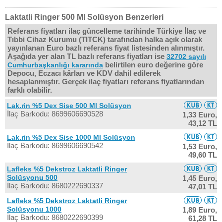
Laktatli Ringer 500 Ml Solüsyon Benzerleri
Referans fiyatları ilaç güncelleme tarihinde Türkiye İlaç ve
Tıbbi Cihaz Kurumu (TITCK) tarafından halka açık olarak
yayınlanan Euro bazlı referans fiyat listesinden alınmıştır.
Aşağıda yer alan TL bazlı referans fiyatları ise
32702 sayılı
belirtilen euro değerine göre
Cumhurbaşkanlığı kararında
Depocu, Eczacı kârları ve KDV dahil edilerek
hesaplanmıştır. Gerçek ilaç fiyatları referans fiyatlarından
farklı olabilir.
Lak.rin %5 Dex Sise 500 Ml Solüsyon
İlaç Barkodu: 8699606690528
1,33 Euro,
43,12 TL
Lak.rin %5 Dex Sise 1000 Ml Solüsyon
İlaç Barkodu: 8699606690542
1,53 Euro,
49,60 TL
Lafleks %5 Dekstroz Laktatli Ringer
Solüsyonu 500
1,45 Euro,
İlaç Barkodu: 8680222690337
47,01 TL
Lafleks %5 Dekstroz Laktatli Ringer
Solüsyonu 1000
1,89 Euro,
İlaç Barkodu: 8680222690399
61,28 TL