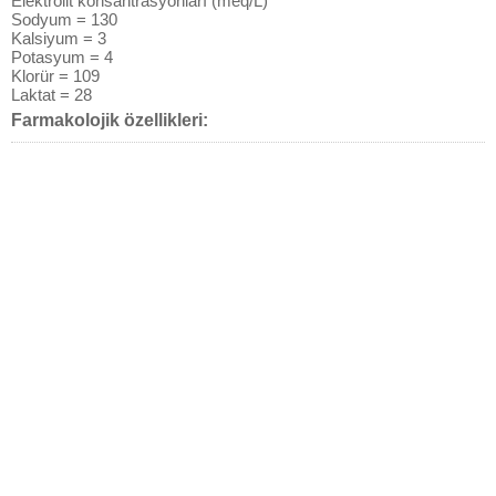
Elektrolit konsantrasyonları (meq/L)
Sodyum = 130
Kalsiyum = 3
Potasyum = 4
Klorür = 109
Laktat = 28
Farmakolojik özellikleri: