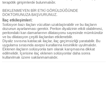
terapötik girişimlerde bulunmalıdır.
BEKLENMEYEN BİR ETKİ GÖRÜLDÜĞÜNDE
DOKTORUNUZA BAŞVURUNUZ.
İlaç etkileşimleri:
Solüsyon bazı ilaçları vücuttan uzaklaştırabilir ve bu ilaçların
dozunun ayarlanması gerekir. Periton diyalizinin etkili olabilmesi,
peritondaki kan damarlarının dilatasyonu sayesinde mümkündür
ve bu dilatasyon çeşitli ilaçlardan etkilenebilir.
Diyaliz sıvısına katılacak ilaçlar, ilaç geçimsizliği yaratabilir. Bu
uygulama sırasında asepsi kurallarına kesinlikle uyulmalıdır.
Eklenen ilaçların solüsyonla tam olarak karışmasına dikkat
edilmelidir. İçerisine ilaç eklenen solüsyonlar daha sonra
kullanılmak üzere saklanmamalıdır.