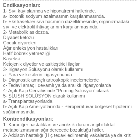
Endikasyonları:
1- Sıvı kayıplarında ve hiponatremi hallerinde.
a- İzotonik sodyum azalmasının karşılanmasında.
b- Ekstraselüler sıvı hacminin düzeltilmesinde, organizmadaki
sıvı ve elektrolit ihtiyaçlarının karşılanmasında.
2- Metabolik asidozda.
Diyabet ketozu
Çocuk diyareleri
Ağır enfeksiyon hastalıkları
Hafif böbrek yetmezliği
Kaşeksi
Ketojenik diyetler ve asitleştirici ilaçlar
3- İrigasyon Solüsyonu olarak kullanımı
a- Yara ve kesilerin irigasyonunda
b- Diagnostik amaçlı artroskopik incelemelerde
c- Tedavi amaçlı devamlı ya da aralıklı irigasyonlarda
4- Açık Kalp Cerrahisinde "Priming Solüsyon" olarak
5- SLUSH SOLÜSYON olarak kullanımı
a- Transplantasyonlarda
b- Açık Kalp Ameliyatlarında - Peroperatuvar bölgesel hipotermi
sağlanmasında
Kontrendikasyonları:
1- Karaciğer hastalıkları ve anoksik durumlar gibi laktat
metabolizmasının ağır derecede bozulduğu haller.
2- Addison hastalığı (Hiç tedavi edilmemiş vakalarda ya da kriz