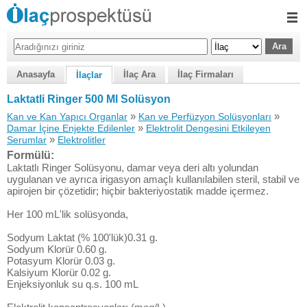
Anasayfa
İlaç Ara
İlaç Firmaları
İlaçlar
Laktatli Ringer 500 Ml Solüsyon
»
»
Kan ve Kan Yapıcı Organlar
Kan ve Perfüzyon Solüsyonları
»
Damar İçine Enjekte Edilenler
Elektrolit Dengesini Etkileyen
»
Serumlar
Elektrolitler
Formülü:
Laktatlı Ringer Solüsyonu, damar veya deri altı yolundan
uygulanan ve ayrıca irigasyon amaçlı kullanılabilen steril, stabil ve
apirojen bir çözetidir; hiçbir bakteriyostatik madde içermez.
Her 100 mL'lik solüsyonda,
Sodyum Laktat (% 100'lük)0.31 g.
Sodyum Klorür 0.60 g.
Potasyum Klorür 0.03 g.
Kalsiyum Klorür 0.02 g.
Enjeksiyonluk su q.s. 100 mL