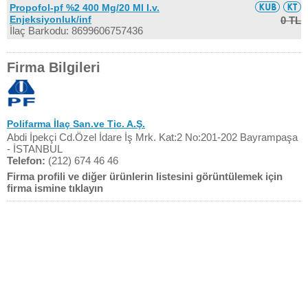
Propofol-pf %2 400 Mg/20 Ml I.v.
Enjeksiyonluk/inf
0 TL
İlaç Barkodu: 8699606757436
Firma Bilgileri
Polifarma İlaç San.ve Tic. A.Ş.
Abdi İpekçi Cd.Özel İdare İş Mrk. Kat:2 No:201-202 Bayrampaşa
- İSTANBUL
Telefon:
(212) 674 46 46
Firma profili ve diğer ürünlerin listesini görüntülemek için
firma ismine tıklayın