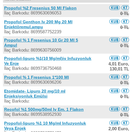
Propofol %2 Fresenius 50 Ml Flakon
İlaç Barkodu: 8699630696053
0 TL
Propofol Genthon Iv 200 Mg 20 Ml
Enjektöremul.ampu
0 TL
İlaç Barkodu: 8699587752239
Propofol % 1 Fresenius 10 Gr 20 Ml 5
Ampul
0 TL
İlaç Barkodu: 8699630756009
Propofol-lipuro %1(10 Mg/ml)iv Infuzyonluk
Ve Enje
4,01 Euro,
İlaç Barkodu: 8699736750468
130,01 TL
Propofol % 1 Fresenius 1*100 Ml
İlaç Barkodu: 8699630696206
0 TL
Etomidate- Lipuro 20 mg/10 ml
Enjeksiyonluk Emülsi
0 TL
İlaç Barkodu:
Recofol %1 500mg/50ml Iv Em. 1 Flakon
İlaç Barkodu: 8699538952930
0 TL
Propofol-lipuro %1 10 Mg/ml Infuzyonluk
Veya Enjek
2,00 Euro,