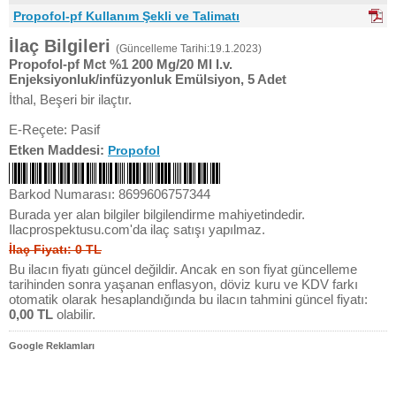
Propofol-pf Kullanım Şekli ve Talimatı
İlaç Bilgileri
(Güncelleme Tarihi:19.1.2023)
Propofol-pf Mct %1 200 Mg/20 Ml I.v.
Enjeksiyonluk/infüzyonluk Emülsiyon, 5 Adet
İthal, Beşeri bir ilaçtır.
E-Reçete: Pasif
Etken Maddesi:
Propofol
Barkod Numarası: 8699606757344
Burada yer alan bilgiler bilgilendirme mahiyetindedir.
Ilacprospektusu.com'da ilaç satışı yapılmaz.
İlaç Fiyatı: 0 TL
Bu ilacın fiyatı güncel değildir. Ancak en son fiyat güncelleme
tarihinden sonra yaşanan enflasyon, döviz kuru ve KDV farkı
otomatik olarak hesaplandığında bu ilacın tahmini güncel fiyatı:
0,00 TL
olabilir.
Google Reklamları