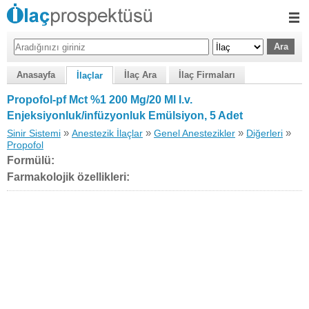
Anasayfa
İlaç Ara
İlaç Firmaları
İlaçlar
Propofol-pf Mct %1 200 Mg/20 Ml I.v.
Enjeksiyonluk/infüzyonluk Emülsiyon, 5 Adet
»
»
»
»
Sinir Sistemi
Anestezik İlaçlar
Genel Anestezikler
Diğerleri
Propofol
Formülü:
Farmakolojik özellikleri: