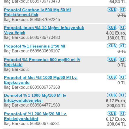
İlaç Barkodu: 8699736770473
64,84 TL
Propofol Genthon Iv 500 Mg 50 Ml
Enjektöremul.flak
0 TL
İlaç Barkodu: 8699587692245
Propofol-lipuro %1 10 Mg/ml Infuzyonluk
Veya Enjek
4,01 Euro,
İlaç Barkodu: 8699736770480
130,01 TL
Propofol % 1 Fresenius 1*50 Ml
İlaç Barkodu: 8699630696107
0 TL
Propofol %1 Fresenius 500 mg/50 ml İV
Enjektabl
0 TL
İlaç Barkodu:
Propofol-pf Mct %2 1000 Mg/50 Ml I.v.
Enjeksiyonlu
0 TL
İlaç Barkodu: 8699606757368
Dormofol % 1 1000 Mg/100 Ml Iv
İnfüzyonluk/enjeksi
6,17 Euro,
İlaç Barkodu: 8699844771980
200,04 TL
Propofol-pf %1 200 Mg/20 Ml I.v.
Enjeksiyonluk/inf
6,17 Euro,
İlaç Barkodu: 8699606756231
200,04 TL