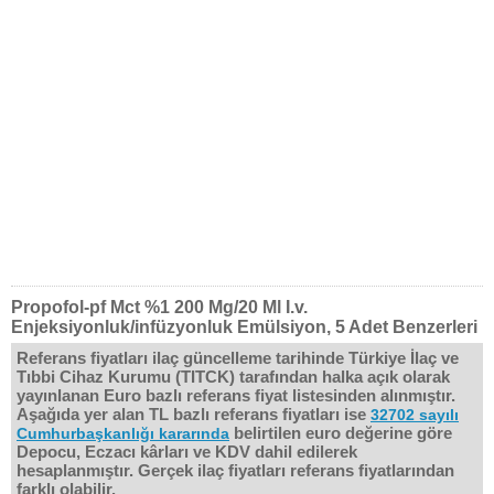
Propofol-pf Mct %1 200 Mg/20 Ml I.v.
Enjeksiyonluk/infüzyonluk Emülsiyon, 5 Adet Benzerleri
Referans fiyatları ilaç güncelleme tarihinde Türkiye İlaç ve
Tıbbi Cihaz Kurumu (TITCK) tarafından halka açık olarak
yayınlanan Euro bazlı referans fiyat listesinden alınmıştır.
Aşağıda yer alan TL bazlı referans fiyatları ise
32702 sayılı
belirtilen euro değerine göre
Cumhurbaşkanlığı kararında
Depocu, Eczacı kârları ve KDV dahil edilerek
hesaplanmıştır. Gerçek ilaç fiyatları referans fiyatlarından
farklı olabilir.