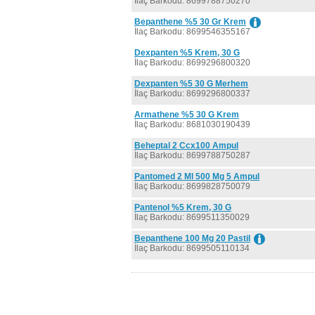
İlaç Barkodu: 8699788750270
Bepanthene %5 30 Gr Krem
İlaç Barkodu: 8699546355167
Dexpanten %5 Krem, 30 G
İlaç Barkodu: 8699296800320
Dexpanten %5 30 G Merhem
İlaç Barkodu: 8699296800337
Armathene %5 30 G Krem
İlaç Barkodu: 8681030190439
Beheptal 2 Ccx100 Ampul
İlaç Barkodu: 8699788750287
Pantomed 2 Ml 500 Mg 5 Ampul
İlaç Barkodu: 8699828750079
Pantenol %5 Krem, 30 G
İlaç Barkodu: 8699511350029
Bepanthene 100 Mg 20 Pastil
İlaç Barkodu: 8699505110134