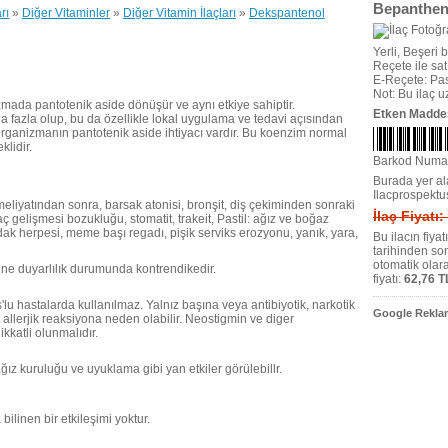
Bepanthen
rı
»
Diğer Vitaminler
»
Diğer Vitamin İlaçları
»
Dekspantenol
Yerli, Beşeri bi
Reçete ile satıl
E-Reçete: Pas
Not: Bu ilaç 
mada pantotenik aside dönüşür ve aynı etkiye sahiptir.
Etken Madde
fazla olup, bu da özellikle lokal uygulama ve tedavi açısından
n organizmanın pantotenik aside ihtiyacı vardır. Bu koenzim normal
klidir.
Barkod Numa
Burada yer ala
Ilacprospektu
eliyatından sonra, barsak atonisi, bronşit, diş çekiminden sonraki
İlaç Fiyatı
, saç gelişmesi bozukluğu, stomatit, trakeit, Pastil: ağız ve boğaz
dak herpesi, meme başı regadı, pişik serviks erozyonu, yanık, yara,
Bu ilacın fiya
tarihinden so
otomatik olar
ne duyarlılık durumunda kontrendikedir.
fiyatı:
62,76 T
'lu hastalarda kullanılmaz. Yalnız başına veya antibiyotik, narkotik
Google Reklam
da allerjik reaksiyona neden olabilir. Neostigmin ve diger
kkatli olunmalıdır.
ız kuruluğu ve uyuklama gibi yan etkiler görülebillr.
 bilinen bir etkileşimi yoktur.