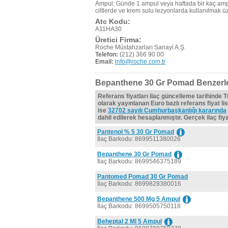
Ampul: Günde 1 ampul veya haftada bir kaç amp
ciltlerde ve krem sulu lezyonlarda kullanılmak ü
Atc Kodu:
A11HA30
Üretici Firma:
Roche Müstahzarları Sanayi A.Ş.
Telefon:
(212) 366 90 00
Email:
info@roche.com.tr
Bepanthene 30 Gr Pomad Benzerle
Referans fiyatları ilaç güncelleme tarihinde 
olarak yayınlanan Euro bazlı referans fiyat lis
ise
32702 sayılı Cumhurbaşkanlığı kararında
dahil edilerek hesaplanmıştır. Gerçek ilaç fiyat
Pantenol % 5 30 Gr Pomad
İlaç Barkodu: 8699511380026
Bepanthene 30 Gr Pomad
İlaç Barkodu: 8699546375189
Pantomed Pomad 30 Gr Pomad
İlaç Barkodu: 8699828380016
Bepanthene 500 Mg 5 Ampul
İlaç Barkodu: 8699505750118
Beheptal 2 Ml 5 Ampul