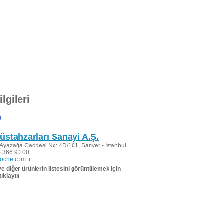
lgileri
stahzarları Sanayi A.Ş.
 Ayazağa Caddesi No: 4D/101, Sarıyer - İstanbul
 366 90 00
oche.com.tr
 ve diğer ürünlerin listesini görüntülemek için
tıklayın