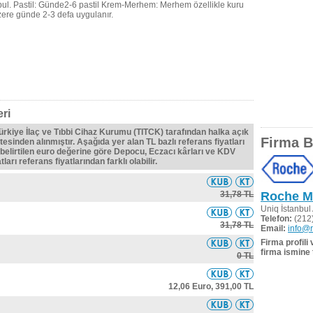
ul. Pastil: Günde2-6 pastil Krem-Merhem: Merhem özellikle kuru
zere günde 2-3 defa uygulanır.
ri
Türkiye İlaç ve Tıbbi Cihaz Kurumu (TITCK) tarafından halka açık
Firma Bi
tesinden alınmıştır. Aşağıda yer alan TL bazlı referans fiyatları
belirtilen euro değerine göre Depocu, Eczacı kârları ve KDV
ları referans fiyatlarından farklı olabilir.
31,78 TL
Roche Mü
Uniq İstanbul
Telefon:
(212)
31,78 TL
Email:
info@r
Firma profili
firma ismine 
0 TL
12,06 Euro,
391,00 TL