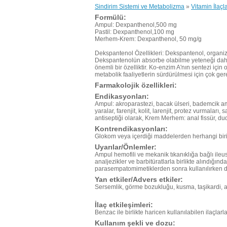
Sindirim Sistemi ve Metabolizma
»
Vitamin İlaçla
Formülü:
Ampul: Dexpanthenol,500 mg
Pastil: Dexpanthenol,100 mg
Merhem-Krem: Dexpanthenol, 50 mg/g
Dekspantenol Özellikleri: Dekspantenol, organiz
Dekspantenolün absorbe olabilme yeteneği daha 
önemli bir özelliktir. Ko-enzim A'nın sentezi içi
metabolik faaliyetlerin sürdürülmesi için çok gere
Farmakolojik özellikleri:
Endikasyonları:
Ampul: akroparastezi, bacak ülseri, bademcik am
yaralar, farenjit, kolit, larenjit, protez vurmaları
antiseptiği olarak, Krem Merhem: anal fissür, du
Kontrendikasyonları:
Glokom veya içerdiği maddelerden herhangi biri
Uyarılar/Önlemler:
Ampul hemofili ve mekanik tıkanıklığa bağlı ileus
analjezikler ve barbitüratlarla birlikte alındığın
parasempatomimetiklerden sonra kullanılırken di
Yan etkiler/Advers etkiler:
Sersemlik, görme bozukluğu, kusma, taşikardi, ağ
İlaç etkileşimleri:
Benzac ile birlikte haricen kullanılabilen ilaçlarla
Kullanım şekli ve dozu: