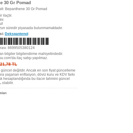
e 30 Gr Pomad
r ilaçtır.
ır.
if
uzun süredir piyasada bulunmamaktadır.
si:
Dekspantenol
rası: 8699505380124
n bilgiler bilgilendirme mahiyetindedir.
su.com'da ilaç satışı yapılmaz.
: 21,78 TL
tı güncel değildir. Ancak en son fiyat güncelleme
nra yaşanan enflasyon, döviz kuru ve KDV farkı
ak hesaplandığında bu ilacın tahmini güncel
L
olabilir.
ları