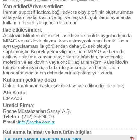
Yan etkiler/Advers etkiler:
İmmün süpresif ilaçlara bağlı advers olay profilinin oluşturulması
altta yatan hastalıkların varlığı ve başka birçok ilacın aynı anda
kullanımı nedeniyle genellikle zordur.
İlaç etkileşimleri:
Asiklovir: Mikofenolat mofetil asiklovir ile birlikte uygulandığında,
MPAG ve asiklovir plazma konsantrasyonlarının, her iki ilacın
ayrı uygulanması ile görülenden daha yüksek olduğu
saptanmıştır. Böbrek yetmezliğinde, hem MPAG ve hem de
asiklovir plazma konsantrasyonları arttığından, mikofenolat
mofetilin ve asiklovirin veya öncül ilaçlarının (örn. valasiklovir)
tübüler sekresyon için birbiri ile yarışması ve her iki ilacın
konsantrasyonlarının daha da artma potansiyeli vardır.
Kullanım şekli ve dozu:
Doktor tarafından başka şekilde tavsiye edilmediği takdirde;
Atc Kodu:
L04AA06
Üretici Firma:
Roche Müstahzarları Sanayi A.Ş.
Telefon:
(212) 366 90 00
Email:
info@roche.com.tr
Kullanma talimatı ve kısa ürün bilgileri
Cellcept Kapsül Hakkında Kısa Bilgi