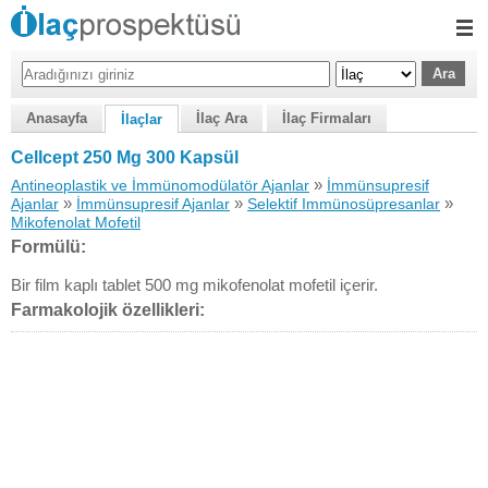
Anasayfa
İlaç Ara
İlaç Firmaları
İlaçlar
Cellcept 250 Mg 300 Kapsül
»
Antineoplastik ve İmmünomodülatör Ajanlar
İmmünsupresif
»
»
»
Ajanlar
İmmünsupresif Ajanlar
Selektif Immünosüpresanlar
Mikofenolat Mofetil
Formülü:
Bir film kaplı tablet 500 mg mikofenolat mofetil içerir.
Farmakolojik özellikleri: