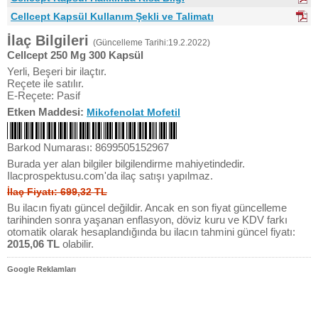
Cellcept Kapsül Kullanım Şekli ve Talimatı
İlaç Bilgileri
(Güncelleme Tarihi:19.2.2022)
Cellcept 250 Mg 300 Kapsül
Yerli, Beşeri bir ilaçtır.
Reçete ile satılır.
E-Reçete: Pasif
Etken Maddesi:
Mikofenolat Mofetil
Barkod Numarası: 8699505152967
Burada yer alan bilgiler bilgilendirme mahiyetindedir.
Ilacprospektusu.com'da ilaç satışı yapılmaz.
İlaç Fiyatı: 699,32 TL
Bu ilacın fiyatı güncel değildir. Ancak en son fiyat güncelleme
tarihinden sonra yaşanan enflasyon, döviz kuru ve KDV farkı
otomatik olarak hesaplandığında bu ilacın tahmini güncel fiyatı:
2015,06 TL
olabilir.
Google Reklamları