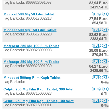
İlaç Barkodu: 8699828091097
83,94 Euro,
2419,54 TL
Micosef 500 Mg 50 Film Tablet
İlaç Barkodu: 8699517092213
27,54 Euro,
854,58 TL
Micosef 500 Mg 150 Film Tablet
İlaç Barkodu: 8699517092220
82,62 Euro,
2383,04 TL
Mofecept 250 Mg 100 Film Tablet
İlaç Barkodu: 8699828090908
28,09 Euro,
870,84 TL
Mofecept 250 Mg 300 Film Tablet
İlaç Barkodu: 8699828091080
84,27 Euro,
2428,66 TL
Mikocept 500mg Film Kaplı Tablet
İlaç Barkodu:
0 TL
Celptu 250 Mg Film Kaplı Tablet, 300 Adet
İlaç Barkodu: 8699715090028
0 TL
Celptu 250 Mg Film Kaplı Tablet, 100 Adet
İlaç Barkodu: 8699715090011
0 TL