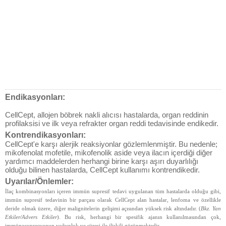
Endikasyonları:
CellCept, allojen böbrek nakli alıcısı hastalarda, organ reddinin
profilaksisi ve ilk veya refrakter organ reddi tedavisinde endikedir.
Kontrendikasyonları:
CellCept'e karşı alerjik reaksiyonlar gözlemlenmiştir. Bu nedenle;
mikofenolat mofetile, mikofenolik aside veya ilacın içerdiği diğer
yardımcı maddelerden herhangi birine karşı aşırı duyarlılığı
olduğu bilinen hastalarda, CellCept kullanımı kontrendikedir.
Uyarılar/Önlemler:
İlaç kombinasyonları içeren immün supresif tedavi uygulanan tüm hastalarda olduğu gibi,
immün supresif tedavinin bir parçası olarak CellCept alan hastalar, lenfoma ve özellikle
deride olmak üzere, diğer malignitelerin gelişimi açısından yüksek risk altındadır. (
Bkz. Yan
Etkiler/Advers Etkiler
). Bu risk, herhangi bir spesifik ajanın kullanılmasından çok,
immünosupresyonun yoğunluk ve süresi ile ilişkili görünmektedir.