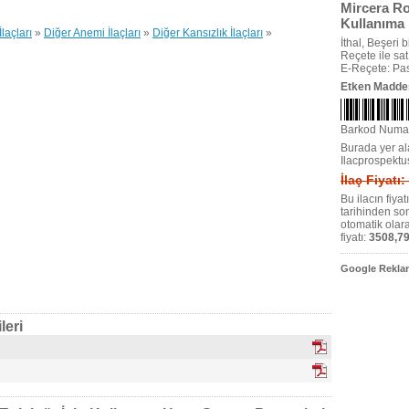
Mircera Ro
Kullanıma 
laçları
»
Diğer Anemi İlaçları
»
Diğer Kansızlık İlaçları
»
İthal, Beşeri bi
Reçete ile satıl
E-Reçete: Pas
Etken Madde
Barkod Numa
Burada yer ala
Ilacprospektu
İlaç Fiyatı
Bu ilacın fiya
tarihinden so
otomatik olar
fiyatı:
3508,79
Google Reklam
leri