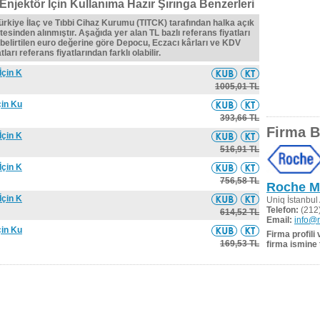
Enjektör İçin Kullanıma Hazır Şırınga Benzerleri
Türkiye İlaç ve Tıbbi Cihaz Kurumu (TITCK) tarafından halka açık
tesinden alınmıştır. Aşağıda yer alan TL bazlı referans fiyatları
belirtilen euro değerine göre Depocu, Eczacı kârları ve KDV
ları referans fiyatlarından farklı olabilir.
İçin K
1005,01 TL
çin Ku
393,66 TL
Firma Bi
İçin K
516,91 TL
İçin K
756,58 TL
Roche Mü
İçin K
Uniq İstanbul
Telefon:
(212)
614,52 TL
Email:
info@r
çin Ku
Firma profili
169,53 TL
firma ismine 