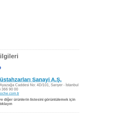
lgileri
stahzarları Sanayi A.Ş.
 Ayazağa Caddesi No: 4D/101, Sarıyer - İstanbul
 366 90 00
oche.com.tr
 ve diğer ürünlerin listesini görüntülemek için
tıklayın