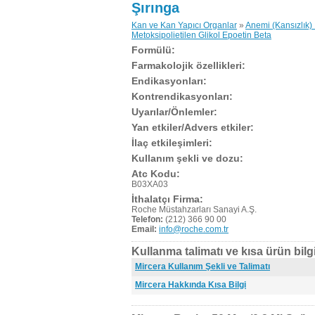
Şırınga
Kan ve Kan Yapıcı Organlar
»
Anemi (Kansızlık) İ
Metoksipolietilen Glikol Epoetin Beta
Formülü:
Farmakolojik özellikleri:
Endikasyonları:
Kontrendikasyonları:
Uyarılar/Önlemler:
Yan etkiler/Advers etkiler:
İlaç etkileşimleri:
Kullanım şekli ve dozu:
Atc Kodu:
B03XA03
İthalatçı Firma:
Roche Müstahzarları Sanayi A.Ş.
Telefon:
(212) 366 90 00
Email:
info@roche.com.tr
Kullanma talimatı ve kısa ürün bilgi
Mircera Kullanım Şekli ve Talimatı
Mircera Hakkında Kısa Bilgi