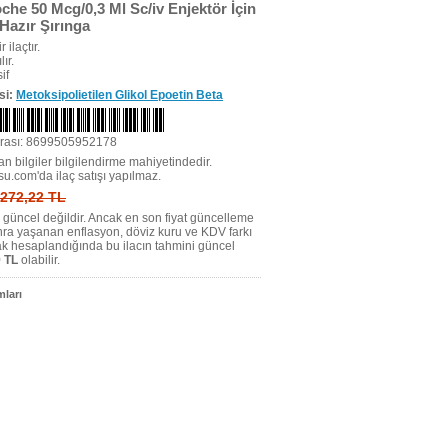
che 50 Mcg/0,3 Ml Sc/iv Enjektör İçin
Hazır Şırınga
r ilaçtır.
ır.
if
si:
Metoksipolietilen Glikol Epoetin Beta
rası: 8699505952178
n bilgiler bilgilendirme mahiyetindedir.
su.com'da ilaç satışı yapılmaz.
: 272,22 TL
tı güncel değildir. Ancak en son fiyat güncelleme
nra yaşanan enflasyon, döviz kuru ve KDV farkı
ak hesaplandığında bu ilacın tahmini güncel
 TL
olabilir.
ları