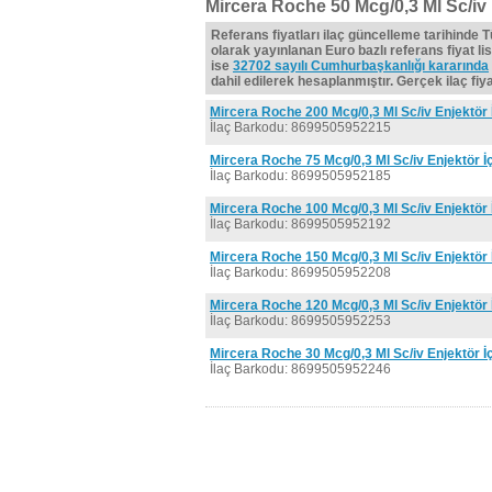
Mircera Roche 50 Mcg/0,3 Ml Sc/iv 
Referans fiyatları ilaç güncelleme tarihinde 
olarak yayınlanan Euro bazlı referans fiyat lis
ise
32702 sayılı Cumhurbaşkanlığı kararında
dahil edilerek hesaplanmıştır. Gerçek ilaç fiyat
Mircera Roche 200 Mcg/0,3 Ml Sc/iv Enjektör 
İlaç Barkodu: 8699505952215
Mircera Roche 75 Mcg/0,3 Ml Sc/iv Enjektör İ
İlaç Barkodu: 8699505952185
Mircera Roche 100 Mcg/0,3 Ml Sc/iv Enjektör 
İlaç Barkodu: 8699505952192
Mircera Roche 150 Mcg/0,3 Ml Sc/iv Enjektör 
İlaç Barkodu: 8699505952208
Mircera Roche 120 Mcg/0,3 Ml Sc/iv Enjektör 
İlaç Barkodu: 8699505952253
Mircera Roche 30 Mcg/0,3 Ml Sc/iv Enjektör İ
İlaç Barkodu: 8699505952246