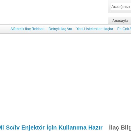
Anasayfa
Alfabetik İlaç Rehberi
Detaylı İlaç Ara
Yeni Listelenilen İlaçlar
En Çok A
l Sc/iv Enjektör İçin Kullanıma Hazır
İlaç Bil